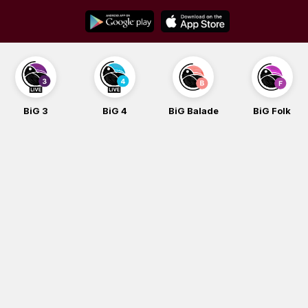
Skip
to
content
BiG 3
BiG 4
BiG Balade
BiG Folk