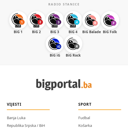
RADIO STANICE
BiG 1
BiG 2
BiG 3
BiG 4
BiG Balade
BiG Folk
BiG iG
BiG Rock
VIJESTI
SPORT
Banja Luka
Fudbal
Republika Srpska / BiH
Košarka