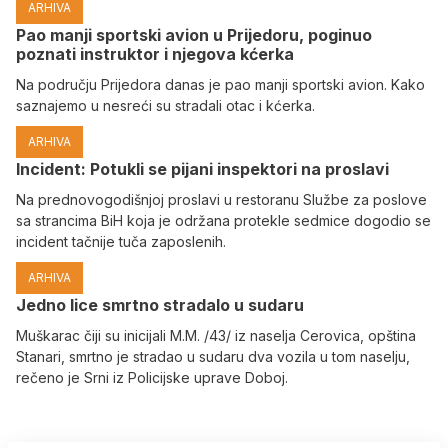
ARHIVA
Pao manji sportski avion u Prijedoru, poginuo
poznati instruktor i njegova kćerka
Na području Prijedora danas je pao manji sportski avion. Kako
saznajemo u nesreći su stradali otac i kćerka.
ARHIVA
Incident: Potukli se pijani inspektori na proslavi
Na prednovogodišnjoj proslavi u restoranu Službe za poslove
sa strancima BiH koja je održana protekle sedmice dogodio se
incident tačnije tuča zaposlenih.
ARHIVA
Јedno lice smrtno stradalo u sudaru
Muškarac čiji su inicijali M.M. /43/ iz naselja Cerovica, opština
Stanari, smrtno je stradao u sudaru dva vozila u tom naselju,
rečeno je Srni iz Policijske uprave Doboj.