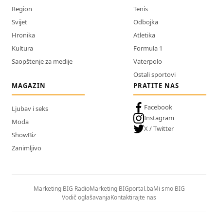
Region
Tenis
Svijet
Odbojka
Hronika
Atletika
Kultura
Formula 1
Saopštenje za medije
Vaterpolo
Ostali sportovi
MAGAZIN
PRATITE NAS
Facebook
Ljubav i seks
Instagram
Moda
X / Twitter
ShowBiz
Zanimljivo
Marketing BIG Radio
Marketing BIGportal.ba
Mi smo BIG
Vodič oglašavanja
Kontaktirajte nas