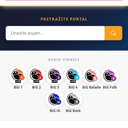
PRETRAŽITE PORTAL
Search
for:
RADIO STANICE
BiG 1
BiG 2
BiG 3
BiG 4
BiG Balade
BiG Folk
BiG iG
BiG Rock