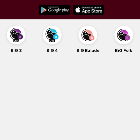
Skip
to
content
BiG 3
BiG 4
BiG Balade
BiG Folk