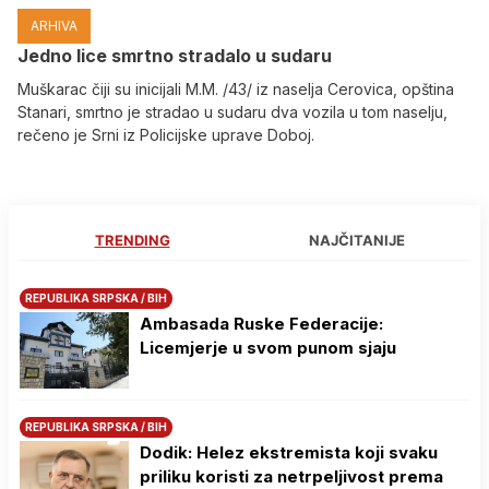
ARHIVA
Јedno lice smrtno stradalo u sudaru
Muškarac čiji su inicijali M.M. /43/ iz naselja Cerovica, opština
Stanari, smrtno je stradao u sudaru dva vozila u tom naselju,
rečeno je Srni iz Policijske uprave Doboj.
TRENDING
NAJČITANIJE
REPUBLIKA SRPSKA / BIH
Ambasada Ruske Federacije:
Licemjerje u svom punom sjaju
REPUBLIKA SRPSKA / BIH
Dodik: Helez ekstremista koji svaku
priliku koristi za netrpeljivost prema