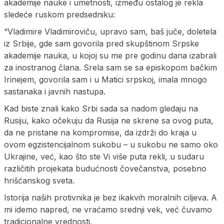
akademije nauke i umetnosti, između ostalog je rekla
sledeće ruskom predsedniku:
“Vladimire Vladimiroviču, upravo sam, baš juče, doletela
iz Srbije, gde sam govorila pred skupštinom Srpske
akademije nauka, u kojoj su me pre godinu dana izabrali
za inostranog člana. Srela sam se sa episkopom bačkim
Irinejem, govorila sam i u Matici srpskoj, imala mnogo
sastanaka i javnih nastupa.
Kad biste znali kako Srbi sada sa nadom gledaju na
Rusiju, kako očekuju da Rusija ne skrene sa ovog puta,
da ne pristane na kompromise, da izdrži do kraja u
ovom egzistencijalnom sukobu – u sukobu ne samo oko
Ukrajine, već, kao što ste Vi više puta rekli, u sudaru
različitih projekata budućnosti čovečanstva, posebno
hrišćanskog sveta.
Istorija naših protivnika je bez ikakvih moralnih ciljeva. A
mi idemo napred, ne vraćamo srednji vek, već čuvamo
tradicionalne vrednosti.