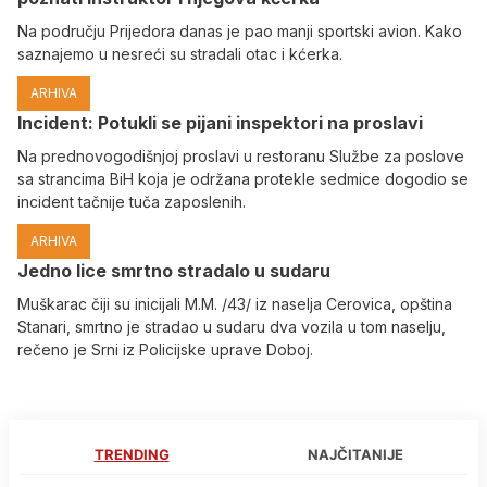
Na području Prijedora danas je pao manji sportski avion. Kako
saznajemo u nesreći su stradali otac i kćerka.
ARHIVA
Incident: Potukli se pijani inspektori na proslavi
Na prednovogodišnjoj proslavi u restoranu Službe za poslove
sa strancima BiH koja je održana protekle sedmice dogodio se
incident tačnije tuča zaposlenih.
ARHIVA
Јedno lice smrtno stradalo u sudaru
Muškarac čiji su inicijali M.M. /43/ iz naselja Cerovica, opština
Stanari, smrtno je stradao u sudaru dva vozila u tom naselju,
rečeno je Srni iz Policijske uprave Doboj.
TRENDING
NAJČITANIJE