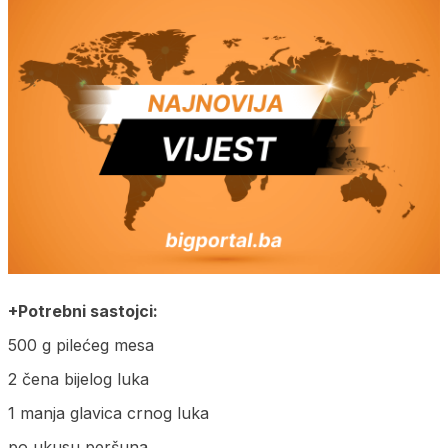
+Potrebni sastojci:
500 g pilećeg mesa
2 čena bijelog luka
1 manja glavica crnog luka
po ukusu peršuna