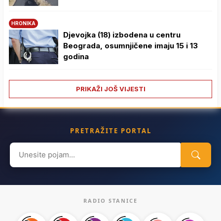
HRONIKA
Djevojka (18) izbodena u centru
Beograda, osumnjičene imaju 15 i 13
godina
PRIKAŽI JOŠ VIJESTI
PRETRAŽITE PORTAL
Search
for:
RADIO STANICE