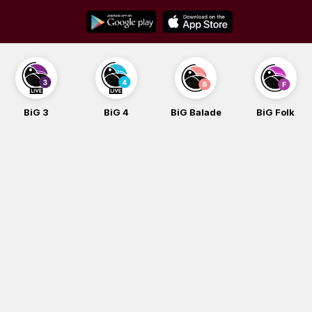
Skip
to
content
BiG 3
BiG 4
BiG Balade
BiG Folk