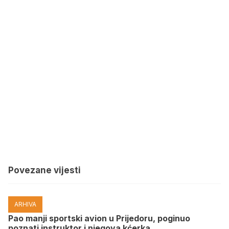
Povezane vijesti
ARHIVA
Pao manji sportski avion u Prijedoru, poginuo
poznati instruktor i njegova kćerka