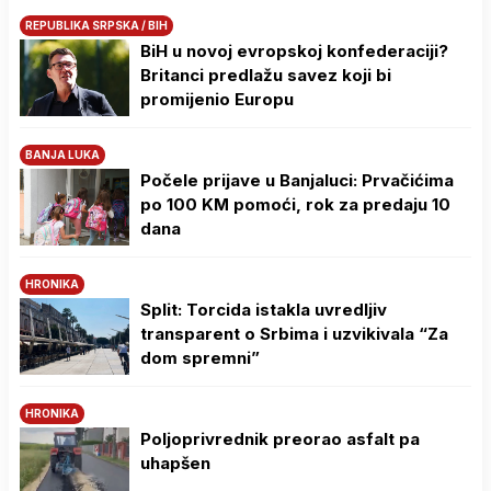
REPUBLIKA SRPSKA / BIH
BiH u novoj evropskoj konfederaciji?
Britanci predlažu savez koji bi
promijenio Europu
BANJA LUKA
Počele prijave u Banjaluci: Prvačićima
po 100 KM pomoći, rok za predaju 10
dana
HRONIKA
Split: Torcida istakla uvredljiv
transparent o Srbima i uzvikivala “Za
dom spremni”
HRONIKA
Poljoprivrednik preorao asfalt pa
uhapšen