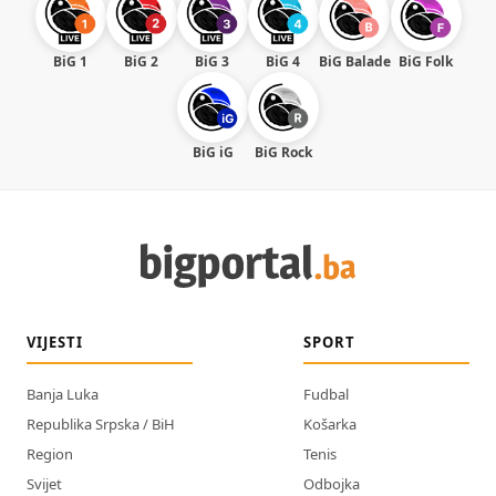
BiG 1
BiG 2
BiG 3
BiG 4
BiG Balade
BiG Folk
BiG iG
BiG Rock
VIJESTI
SPORT
Banja Luka
Fudbal
Republika Srpska / BiH
Košarka
Region
Tenis
Svijet
Odbojka