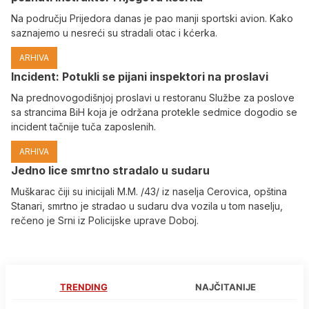
Na području Prijedora danas je pao manji sportski avion. Kako
saznajemo u nesreći su stradali otac i kćerka.
ARHIVA
Incident: Potukli se pijani inspektori na proslavi
Na prednovogodišnjoj proslavi u restoranu Službe za poslove
sa strancima BiH koja je održana protekle sedmice dogodio se
incident tačnije tuča zaposlenih.
ARHIVA
Јedno lice smrtno stradalo u sudaru
Muškarac čiji su inicijali M.M. /43/ iz naselja Cerovica, opština
Stanari, smrtno je stradao u sudaru dva vozila u tom naselju,
rečeno je Srni iz Policijske uprave Doboj.
TRENDING
NAJČITANIJE