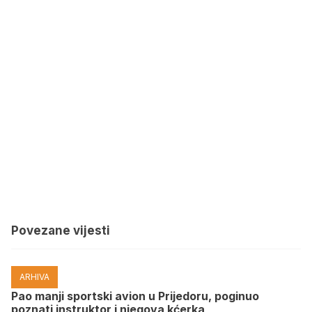
Povezane vijesti
ARHIVA
Pao manji sportski avion u Prijedoru, poginuo
poznati instruktor i njegova kćerka