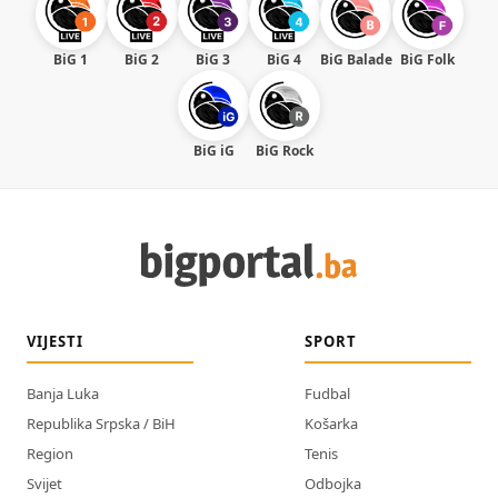
BiG 1
BiG 2
BiG 3
BiG 4
BiG Balade
BiG Folk
BiG iG
BiG Rock
VIJESTI
SPORT
Banja Luka
Fudbal
Republika Srpska / BiH
Košarka
Region
Tenis
Svijet
Odbojka