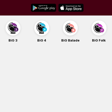
Skip
to
content
BiG 3
BiG 4
BiG Balade
BiG Folk