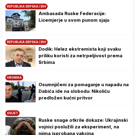
REPUBLIKA SRPSKA / BIH
Ambasada Ruske Federacije:
Licemjerje u svom punom sjaju
REPUBLIKA SRPSKA / BIH
Dodik: Helez ekstremista koji svaku
priliku koristi za netrpeljivost prema
Srbima
HRONIKA
Osumnjičeni za pomaganje u napadu na
Dabića ide na slobodu: Nikoliću
predložen kućni pritvor
SVIJET
Ruske snage otkrile dokaze: Ukrajinski
vojnici poslužili za eksperiment, na
njima isprobana vakcina