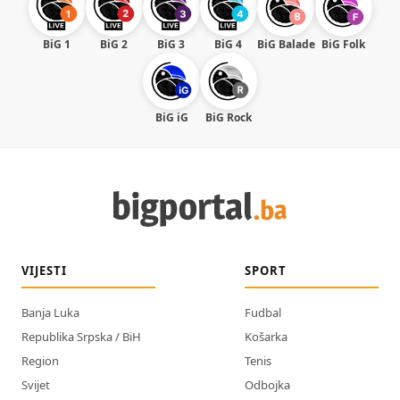
BiG 1
BiG 2
BiG 3
BiG 4
BiG Balade
BiG Folk
BiG iG
BiG Rock
VIJESTI
SPORT
Banja Luka
Fudbal
Republika Srpska / BiH
Košarka
Region
Tenis
Svijet
Odbojka