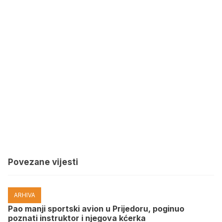
Povezane vijesti
ARHIVA
Pao manji sportski avion u Prijedoru, poginuo
poznati instruktor i njegova kćerka