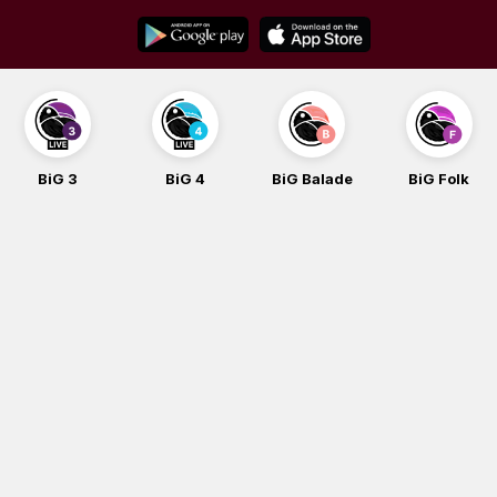
Skip
to
content
BiG 3
BiG 4
BiG Balade
BiG Folk