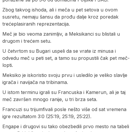
Zbog takvog ishoda, ali i meča u pet setova u ovom
susretu, nemaju šansu da prođu dalje kroz poredak
trećeplasiranih reprezentacija.
Meč je bio veoma zanimljiv, a Meksikanci su blistali u
drugom i trećem setu.
U četvrtom su Bugari uspeli da se vrate iz minusa i
odvedu meč u peti set, a tamo su propustili čak pet meč-
lopti.
Meksiko je iskoristio svoju prvu i usledilo je veliko slavlje
igrača i navijača na tribinama.
U istom terminu igrali su Francuska i Kamerun, ali je taj
meč završen mnogo ranije, u tri brza seta.
Francuzi su trijumfivali posle nešto više od sat vremena
igre rezultatom 3:0 (25:19, 25:19, 25:22).
Engape i drugovi su tako obezbedili prvo mesto na tabeli