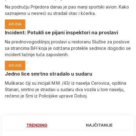
Na području Prijedora danas je pao manji sportski avion. Kako
saznajemo u nesreći su stradali otac i kćerka.
ARHIVA
Incident: Potukli se pijani inspektori na proslavi
Na prednovogodišnjoj proslavi u restoranu Službe za poslove
sa strancima BiH koja je održana protekle sedmice dogodio se
incident tačnije tuča zaposlenih.
ARHIVA
Јedno lice smrtno stradalo u sudaru
Muškarac čiji su inicijali M.M. /43/ iz naselja Cerovica, opština
Stanari, smrtno je stradao u sudaru dva vozila u tom naselju,
rečeno je Srni iz Policijske uprave Doboj.
TRENDING
NAJČITANIJE