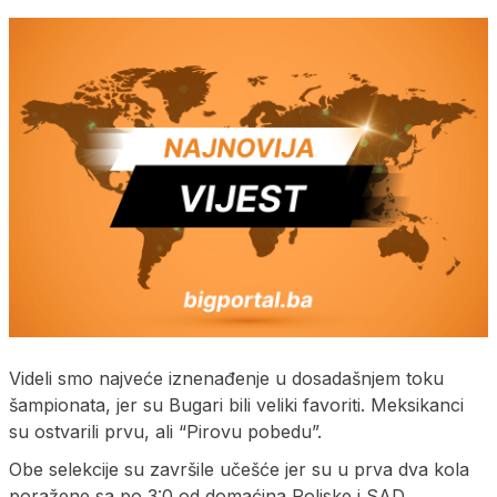
Videli smo najveće iznenađenje u dosadašnjem toku
šampionata, jer su Bugari bili veliki favoriti. Meksikanci
su ostvarili prvu, ali “Pirovu pobedu”.
Obe selekcije su završile učešće jer su u prva dva kola
poražene sa po 3:0 od domaćina Poljske i SAD.