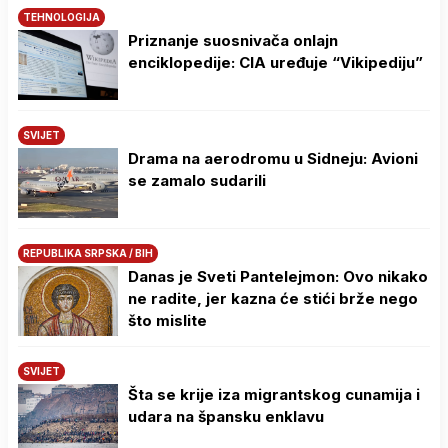
TEHNOLOGIJA
Priznanje suosnivača onlajn
enciklopedije: CIA uređuje “Vikipediju”
SVIJET
Drama na aerodromu u Sidneju: Avioni
se zamalo sudarili
REPUBLIKA SRPSKA / BIH
Danas je Sveti Pantelejmon: Ovo nikako
ne radite, jer kazna će stići brže nego
što mislite
SVIJET
Šta se krije iza migrantskog cunamija i
udara na špansku enklavu