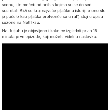
scenu, i to moćniji od onih s kojima su se do sad
susretali. Bliži se kraj najveće pljačke u istoriji, a ono što
je počelo kao pljačka pretvoriće se u rat”, stoji u opisu
sezone na Netfliksu.
Na Jutjubu je objavljeno i kako će izgledati prvih 15
minuta prve epizode, koji možete videti u nastavku: