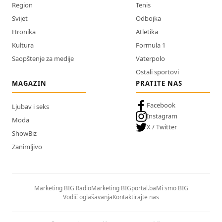
Region
Tenis
Svijet
Odbojka
Hronika
Atletika
Kultura
Formula 1
Saopštenje za medije
Vaterpolo
Ostali sportovi
MAGAZIN
PRATITE NAS
Facebook
Ljubav i seks
Instagram
Moda
X / Twitter
ShowBiz
Zanimljivo
Marketing BIG Radio
Marketing BIGportal.ba
Mi smo BIG
Vodič oglašavanja
Kontaktirajte nas