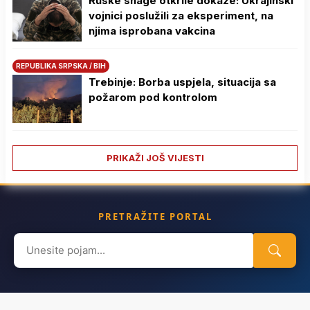
Ruske snage otkrile dokaze: Ukrajinski
vojnici poslužili za eksperiment, na
njima isprobana vakcina
REPUBLIKA SRPSKA / BIH
Trebinje: Borba uspjela, situacija sa
požarom pod kontrolom
PRIKAŽI JOŠ VIJESTI
PRETRAŽITE PORTAL
Search
for: