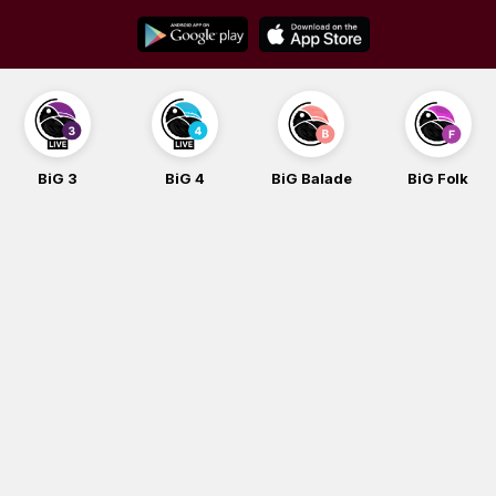
Skip
to
content
BiG 3
BiG 4
BiG Balade
BiG Folk