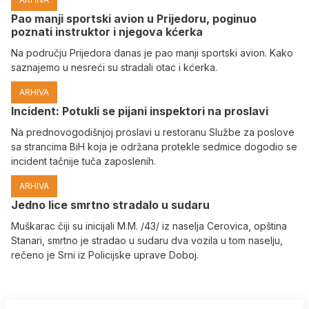
Pao manji sportski avion u Prijedoru, poginuo
poznati instruktor i njegova kćerka
Na području Prijedora danas je pao manji sportski avion. Kako
saznajemo u nesreći su stradali otac i kćerka.
ARHIVA
Incident: Potukli se pijani inspektori na proslavi
Na prednovogodišnjoj proslavi u restoranu Službe za poslove
sa strancima BiH koja je održana protekle sedmice dogodio se
incident tačnije tuča zaposlenih.
ARHIVA
Јedno lice smrtno stradalo u sudaru
Muškarac čiji su inicijali M.M. /43/ iz naselja Cerovica, opština
Stanari, smrtno je stradao u sudaru dva vozila u tom naselju,
rečeno je Srni iz Policijske uprave Doboj.