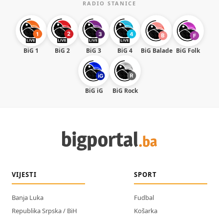
RADIO STANICE
BiG 1
BiG 2
BiG 3
BiG 4
BiG Balade
BiG Folk
BiG iG
BiG Rock
VIJESTI
SPORT
Banja Luka
Fudbal
Republika Srpska / BiH
Košarka