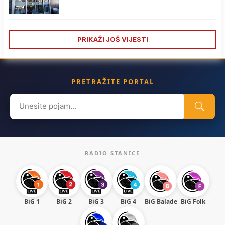
PRIKAŽI JOŠ VIJESTI
PRETRAŽITE PORTAL
Search
for:
RADIO STANICE
BiG 1
BiG 2
BiG 3
BiG 4
BiG Balade
BiG Folk