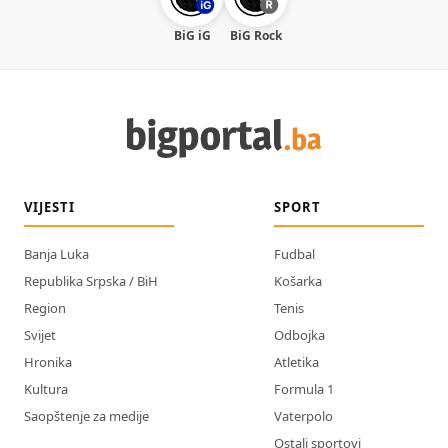
BiG iG
BiG Rock
VIJESTI
SPORT
Banja Luka
Fudbal
Republika Srpska / BiH
Košarka
Region
Tenis
Svijet
Odbojka
Hronika
Atletika
Kultura
Formula 1
Saopštenje za medije
Vaterpolo
Ostali sportovi