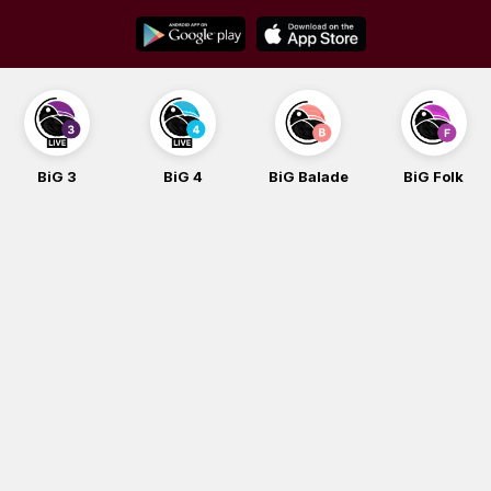
Skip
to
content
BiG 3
BiG 4
BiG Balade
BiG Folk