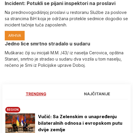
Incident: Potukli se pijani inspektori na proslavi
Na prednovogodišnjoj proslavi u restoranu Službe za poslove
sa strancima BiH koja je održana protekle sedmice dogodio se
incident tačnije tuča zaposlenih.
ARHIVA
Јedno lice smrtno stradalo u sudaru
Muškarac čiji su inicijali M.M. /43/ iz naselja Cerovica, opština
Stanari, smrtno je stradao u sudaru dva vozila u tom naselju,
rečeno je Srni iz Policijske uprave Doboj.
TRENDING
NAJČITANIJE
REGION
Vučić: Sa Zelenskim o unapređenju
bilateralnih odnosa i evropskom putu
dvije zemlje