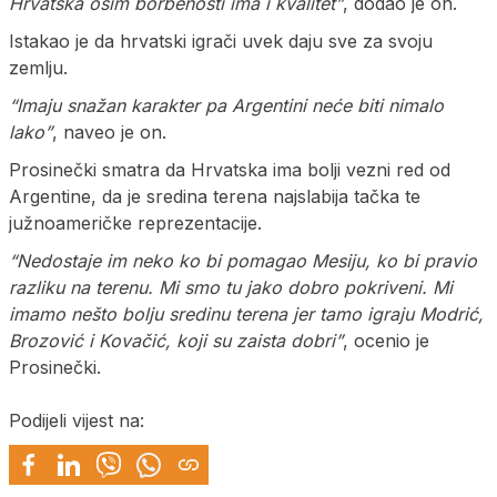
Hrvatska osim borbenosti ima i kvalitet”
, dodao je on.
Istakao je da hrvatski igrači uvek daju sve za svoju
zemlju.
“Imaju snažan karakter pa Argentini neće biti nimalo
lako”
, naveo je on.
Prosinečki smatra da Hrvatska ima bolji vezni red od
Argentine, da je sredina terena najslabija tačka te
južnoameričke reprezentacije.
“Nedostaje im neko ko bi pomagao Mesiju, ko bi pravio
razliku na terenu. Mi smo tu jako dobro pokriveni. Mi
imamo nešto bolju sredinu terena jer tamo igraju Modrić,
Brozović i Kovačić, koji su zaista dobri”
, ocenio je
Prosinečki.
Podijeli vijest na: