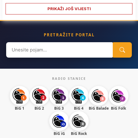
PRIKAŽI JOŠ VIJESTI
PRETRAŽITE PORTAL
Search
for:
RADIO STANICE
BiG 1
BiG 2
BiG 3
BiG 4
BiG Balade
BiG Folk
BiG iG
BiG Rock