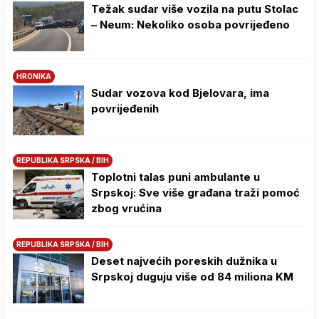
Težak sudar više vozila na putu Stolac
– Neum: Nekoliko osoba povrijeđeno
HRONIKA
Sudar vozova kod Bjelovara, ima
povrijeđenih
REPUBLIKA SRPSKA / BIH
Toplotni talas puni ambulante u
Srpskoj: Sve više građana traži pomoć
zbog vrućina
REPUBLIKA SRPSKA / BIH
Deset najvećih poreskih dužnika u
Srpskoj duguju više od 84 miliona KM