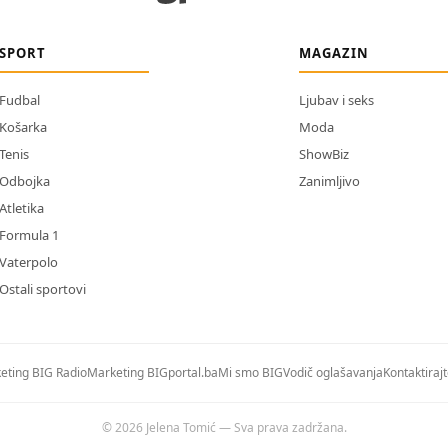
SPORT
MAGAZIN
Fudbal
Ljubav i seks
Košarka
Moda
Tenis
ShowBiz
Odbojka
Zanimljivo
Atletika
Formula 1
Vaterpolo
Ostali sportovi
eting BIG Radio
Marketing BIGportal.ba
Mi smo BIG
Vodič oglašavanja
Kontaktiraj
© 2026 Jelena Tomić — Sva prava zadržana.