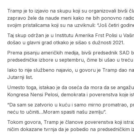
Tramp je to izjavio na skupu koji su organizovali bivši č
zapravo žele da naude meni kako ne bih ponovno radio
svojim pristalicama koji su na uzviknuli: “Još četiri godine
Taj skup održan je u Institutu Amerika Frst Polisi u Va
došao u glavni grad otkako je sišao s dužnosti 2021.
Prema pisanju američkih medija, bivši predsednik SAD b
predsedničke izbore u septembru, čime bi ušao u treću
Iako to nije službeno najavio, u govoru je Tramp dao nasl
Jutarnji list.
Umesto toga, istakao je da oseća da mora da se angaž
Kongresa Nensi Pelosi, demokrata i poverenstva koje ist
“Da sam se zatvorio u kuću i samo mirno promatrao, pro
neću to učiniti…Moram spasiti našu zemlju”.
Tokom govora, Tramp je članove poverenstva koji istra
ničim dokazane tvrnja da je pobedio na predsedničkim 