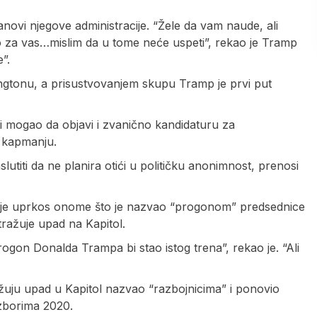
lanovi njegove administracije. “Žele da vam naude, ali
 za vas…mislim da u tome neće uspeti”, rekao je Tramp
”.
šingtonu, a prisustvovanjem skupu Tramp je prvi put
i mogao da objavi i zvanično kandidaturu za
 kapmanju.
utiti da ne planira otići u političku anonimnost, prenosi
uje uprkos onome što je nazvao “progonom” predsednice
ražuje upad na Kapitol.
gon Donalda Trampa bi stao istog trena”, rekao je. “Ali
žuju upad u Kapitol nazvao “razbojnicima” i ponovio
izborima 2020.