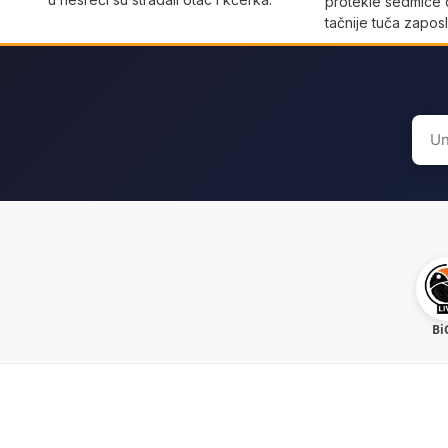
protekle sedmice 
tačnije tuča zaposl
Sear
for:
Bi