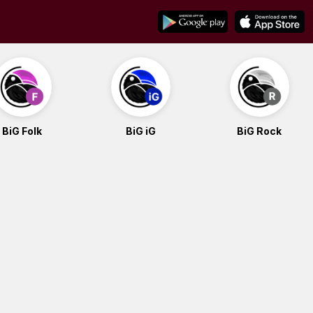
BiG Folk
BiG iG
BiG Rock