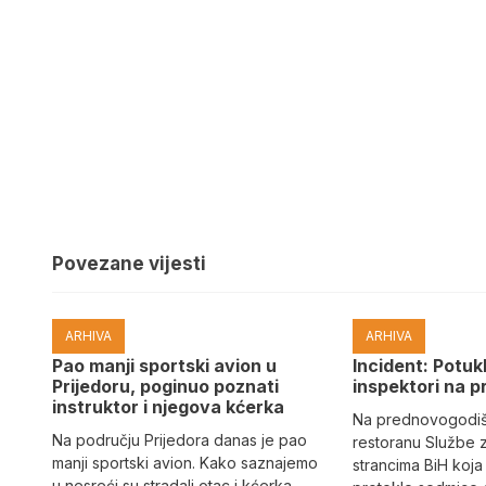
Povezane vijesti
ARHIVA
ARHIVA
Pao manji sportski avion u
Incident: Potukl
Prijedoru, poginuo poznati
inspektori na p
instruktor i njegova kćerka
Na prednovogodišn
Na području Prijedora danas je pao
restoranu Službe 
manji sportski avion. Kako saznajemo
strancima BiH koja
u nesreći su stradali otac i kćerka.