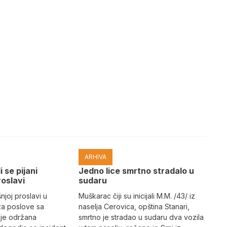
ARHIVA
i se pijani
Јedno lice smrtno stradalo u
roslavi
sudaru
joj proslavi u
Muškarac čiji su inicijali M.M. /43/ iz
za poslove sa
naselja Cerovica, opština Stanari,
 je održana
smrtno je stradao u sudaru dva vozila