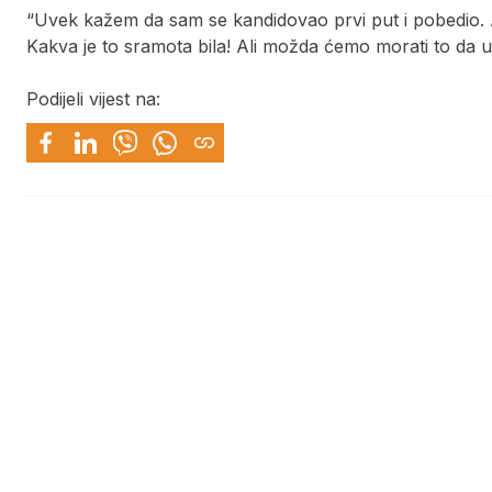
“Uvek kažem da sam se kandidovao prvi put i pobedio. A
Kakva je to sramota bila! Ali možda ćemo morati to da 
Podijeli vijest na: