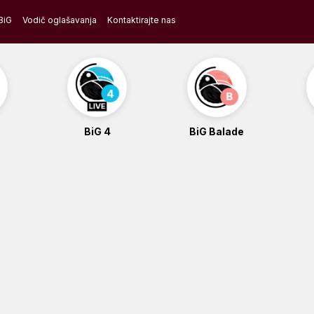
BiG
Vodič oglašavanja
Kontaktirajte nas
BiG 4
BiG Balade