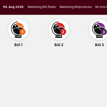
Skip
06. Aug 2026.
Marketing BIG Radio
Marketing BiGportal.ba
Mi smo 
to
content
BiG 1
BiG 2
BiG 3