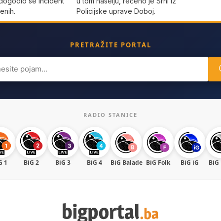
dogodio se incident
u tom naselju, rečeno je Srni iz
enih.
Policijske uprave Doboj.
PRETRAŽITE PORTAL
ch
RADIO STANICE
G 1
BiG 2
BiG 3
BiG 4
BiG Balade
BiG Folk
BiG iG
BiG