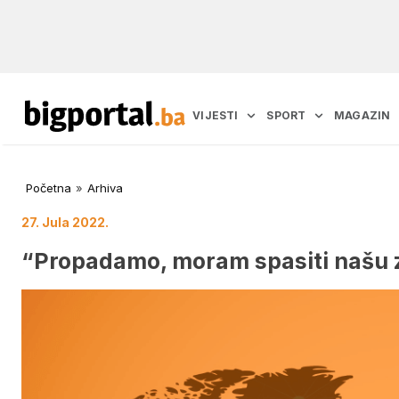
VIJESTI
SPORT
MAGAZIN
Početna
»
Arhiva
27. Jula 2022.
“Propadamo, moram spasiti našu 