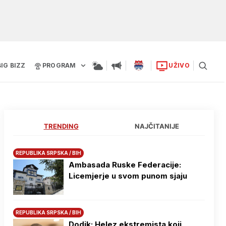
BIG BIZZ
PROGRAM
UŽIVO
TRENDING
NAJČITANIJE
REPUBLIKA SRPSKA / BIH
Ambasada Ruske Federacije:
Licemjerje u svom punom sjaju
REPUBLIKA SRPSKA / BIH
Dodik: Helez ekstremista koji