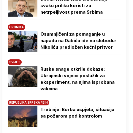
svaku priliku koristi za
netrpeljivost prema Srbima
HRONIKA
Osumnjičeni za pomaganje u
napadu na Dabića ide na slobodu:
Nikoliću predložen kućni pritvor
SVIJET
Ruske snage otkrile dokaze:
Ukrajinski vojnici poslužili za
eksperiment, na njima isprobana
vakcina
REPUBLIKA SRPSKA / BIH
Trebinje: Borba uspjela, situacija
sa požarom pod kontrolom