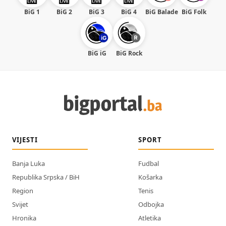
BiG 1
BiG 2
BiG 3
BiG 4
BiG Balade
BiG Folk
BiG iG
BiG Rock
VIJESTI
SPORT
Banja Luka
Fudbal
Republika Srpska / BiH
Košarka
Region
Tenis
Svijet
Odbojka
Hronika
Atletika