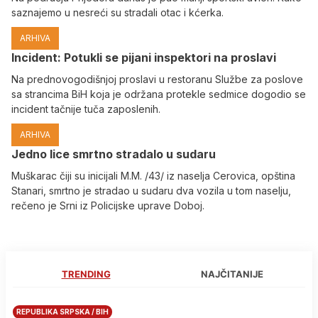
saznajemo u nesreći su stradali otac i kćerka.
ARHIVA
Incident: Potukli se pijani inspektori na proslavi
Na prednovogodišnjoj proslavi u restoranu Službe za poslove
sa strancima BiH koja je održana protekle sedmice dogodio se
incident tačnije tuča zaposlenih.
ARHIVA
Јedno lice smrtno stradalo u sudaru
Muškarac čiji su inicijali M.M. /43/ iz naselja Cerovica, opština
Stanari, smrtno je stradao u sudaru dva vozila u tom naselju,
rečeno je Srni iz Policijske uprave Doboj.
TRENDING
NAJČITANIJE
REPUBLIKA SRPSKA / BIH