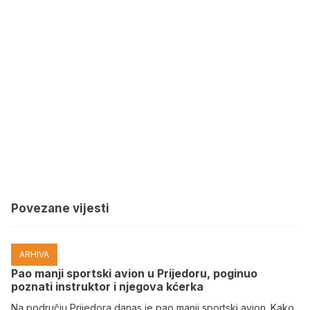
Povezane vijesti
ARHIVA
Pao manji sportski avion u Prijedoru, poginuo
poznati instruktor i njegova kćerka
Na području Prijedora danas je pao manji sportski avion. Kako