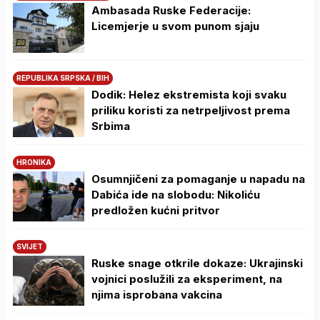
Ambasada Ruske Federacije:
Licemjerje u svom punom sjaju
REPUBLIKA SRPSKA / BIH
Dodik: Helez ekstremista koji svaku
priliku koristi za netrpeljivost prema
Srbima
HRONIKA
Osumnjičeni za pomaganje u napadu na
Dabića ide na slobodu: Nikoliću
predložen kućni pritvor
SVIJET
Ruske snage otkrile dokaze: Ukrajinski
vojnici poslužili za eksperiment, na
njima isprobana vakcina