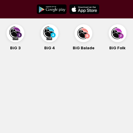
Skip
to
content
BiG 3
BiG 4
BiG Balade
BiG Folk