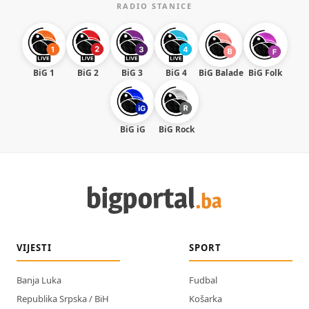
RADIO STANICE
BiG 1
BiG 2
BiG 3
BiG 4
BiG Balade
BiG Folk
BiG iG
BiG Rock
VIJESTI
SPORT
Banja Luka
Fudbal
Republika Srpska / BiH
Košarka