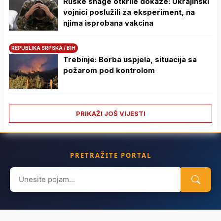
Ruske snage otkrile dokaze: Ukrajinski
vojnici poslužili za eksperiment, na
njima isprobana vakcina
REPUBLIKA SRPSKA / BIH
Trebinje: Borba uspjela, situacija sa
požarom pod kontrolom
PRIKAŽI JOŠ VIJESTI
PRETRAŽITE PORTAL
Search
for: