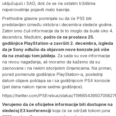
uključujući i SAD, dok će se na ostalim tržištima
najverovatnije pojaviti malo kasnije.
Prethodne glasine pominjale su da će PS5 biti
predstavljen između oktobra i decembra sledeće godine.
Zatim smo čuli informacije da bi to moglo da bude oko 4.
decembra. Međutim,
pošto će se proslava 25.
godišnjice PlayStation-a završiti 2. decembra, izgleda
da je Sony odlučio da objavom nove konzole još više
da na značaju tom jubileju
. Za sada su ove informacije
na nivou nagađanja, ali moramo da kažemo da su
zasnovane i na nekim istorijskim činjenicama. Na primer,
pored pomenute godišnjice PlayStation-a, poslednji
datum objave poklapa se i sa godišnjicom PS4 konzole
(pet dana nakon njene sedme godišnjice).
https://twitter.com/PSErebus/status/1196654395070582
Verujemo da će oficijelne informacije biti dostupne na
sledećoj E3 konferenciji
koja će se održati tokom juna