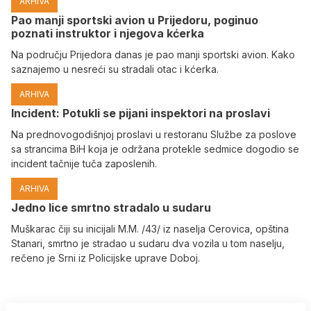
ARHIVA
Pao manji sportski avion u Prijedoru, poginuo
poznati instruktor i njegova kćerka
Na području Prijedora danas je pao manji sportski avion. Kako
saznajemo u nesreći su stradali otac i kćerka.
ARHIVA
Incident: Potukli se pijani inspektori na proslavi
Na prednovogodišnjoj proslavi u restoranu Službe za poslove
sa strancima BiH koja je održana protekle sedmice dogodio se
incident tačnije tuča zaposlenih.
ARHIVA
Јedno lice smrtno stradalo u sudaru
Muškarac čiji su inicijali M.M. /43/ iz naselja Cerovica, opština
Stanari, smrtno je stradao u sudaru dva vozila u tom naselju,
rečeno je Srni iz Policijske uprave Doboj.