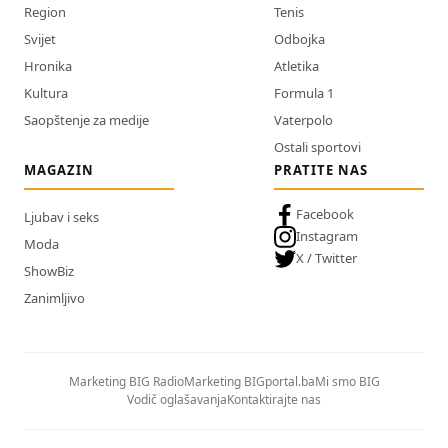
Region
Tenis
Svijet
Odbojka
Hronika
Atletika
Kultura
Formula 1
Saopštenje za medije
Vaterpolo
Ostali sportovi
MAGAZIN
PRATITE NAS
Facebook
Ljubav i seks
Instagram
Moda
X / Twitter
ShowBiz
Zanimljivo
Marketing BIG Radio
Marketing BIGportal.ba
Mi smo BIG
Vodič oglašavanja
Kontaktirajte nas