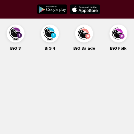
Skip
to
content
BiG 3
BiG 4
BiG Balade
BiG Folk