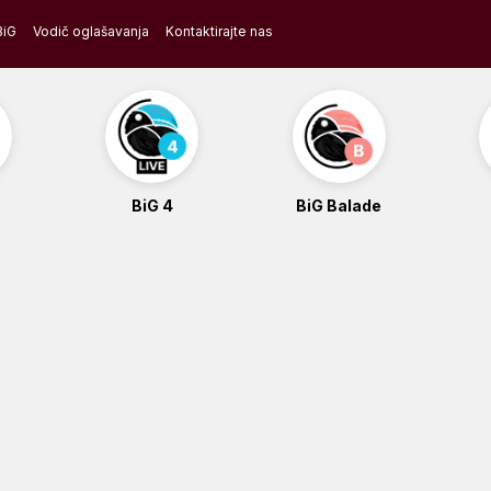
BiG
Vodič oglašavanja
Kontaktirajte nas
BiG 4
BiG Balade