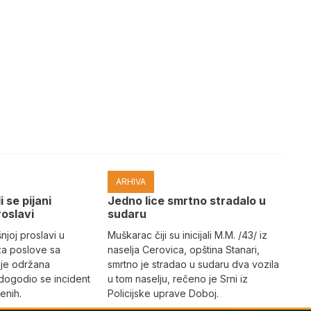
ARHIVA
i se pijani
Јedno lice smrtno stradalo u
roslavi
sudaru
joj proslavi u
Muškarac čiji su inicijali M.M. /43/ iz
za poslove sa
naselja Cerovica, opština Stanari,
 je održana
smrtno je stradao u sudaru dva vozila
dogodio se incident
u tom naselju, rečeno je Srni iz
enih.
Policijske uprave Doboj.