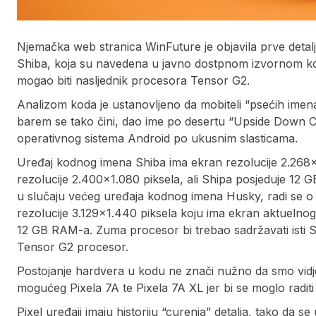
Njemačka web stranica WinFuture je objavila prve deta
Shiba, koja su navedena u javno dostpnom izvornom kod
mogao biti nasljednik procesora Tensor G2.
Analizom koda je ustanovljeno da mobiteli “psećih imena
barem se tako čini, dao ime po desertu “Upside Down Cak
operativnog sistema Android po ukusnim slasticama.
Uređaj kodnog imena Shiba ima ekran rezolucije 2.268×1
rezolucije 2.400×1.080 piksela, ali Shipa posjeduje 12
u slučaju većeg uređaja kodnog imena Husky, radi se o r
rezolucije 3.129×1.440 piksela koju ima ekran aktuelnog
12 GB RAM-a. Zuma procesor bi trebao sadržavati isti 
Tensor G2 procesor.
Postojanje hardvera u kodu ne znači nužno da smo vidjeli
mogućeg Pixela 7A te Pixela 7A XL jer bi se moglo radit
Pixel uređaji imaju historiju “curenja” detalja, tako da