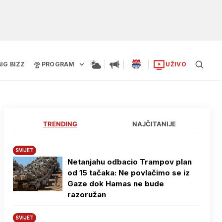
BIG BIZZ
PROGRAM
UŽIVO
TRENDING
NAJČITANIJE
SVIJET
Netanjahu odbacio Trampov plan
od 15 tačaka: Ne povlačimo se iz
Gaze dok Hamas ne bude
razoružan
SVIJET