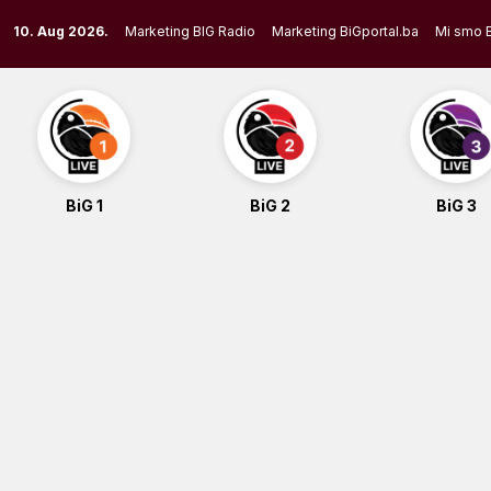
Skip
10. Aug 2026.
Marketing BIG Radio
Marketing BiGportal.ba
Mi smo 
to
content
BiG 1
BiG 2
BiG 3