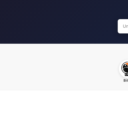
Sear
for:
Bi