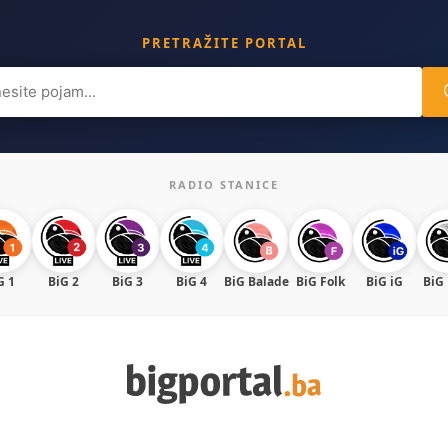
PRETRAŽITE PORTAL
ch
RADIO STANICE
G 1
BiG 2
BiG 3
BiG 4
BiG Balade
BiG Folk
BiG iG
BiG