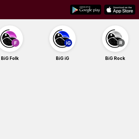
BiG Folk
BiG iG
BiG Rock