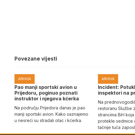
Povezane vijesti
ARHIVA
ARHIVA
Pao manji sportski avion u
Incident: Potukl
Prijedoru, poginuo poznati
inspektori na p
instruktor i njegova kćerka
Na prednovogodišn
Na području Prijedora danas je pao
restoranu Službe 
manji sportski avion. Kako saznajemo
strancima BiH koja
u nesreći su stradali otac i kćerka.
protekle sedmice 
tačnije tuča zaposl