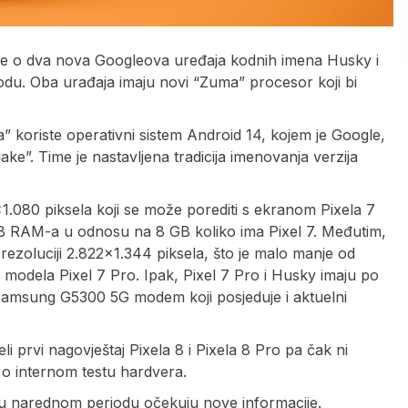
lje o dva nova Googleova uređaja kodnih imena Husky i
u. Oba urađaja imaju novi “Zuma” procesor koji bi
” koriste operativni sistem Android 14, kojem je Google,
e”. Time je nastavljena tradicija imenovanja verzija
.080 piksela koji se može porediti s ekranom Pixela 7
 GB RAM-a u odnosu na 8 GB koliko ima Pixel 7. Međutim,
ezoluciji 2.822×1.344 piksela, što je malo manje od
 modela Pixel 7 Pro. Ipak, Pixel 7 Pro i Husky imaju po
Samsung G5300 5G modem koji posjeduje i aktuelni
 prvi nagovještaj Pixela 8 i Pixela 8 Pro pa čak ni
i o internom testu hardvera.
 se u narednom periodu očekuju nove informacije.