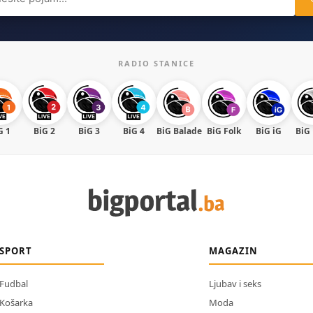
RADIO STANICE
G 1
BiG 2
BiG 3
BiG 4
BiG Balade
BiG Folk
BiG iG
BiG
SPORT
MAGAZIN
Fudbal
Ljubav i seks
Košarka
Moda