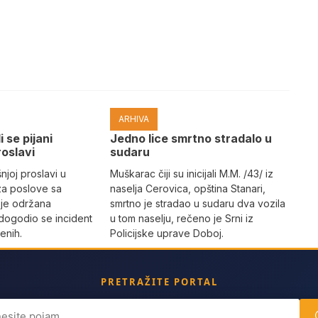
ARHIVA
i se pijani
Јedno lice smrtno stradalo u
roslavi
sudaru
joj proslavi u
Muškarac čiji su inicijali M.M. /43/ iz
za poslove sa
naselja Cerovica, opština Stanari,
 je održana
smrtno je stradao u sudaru dva vozila
dogodio se incident
u tom naselju, rečeno je Srni iz
enih.
Policijske uprave Doboj.
PRETRAŽITE PORTAL
ch