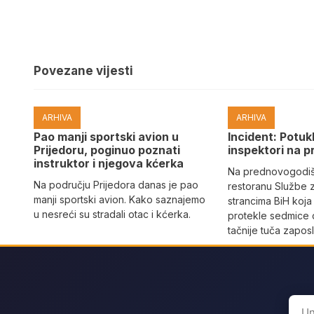
Povezane vijesti
ARHIVA
ARHIVA
Pao manji sportski avion u
Incident: Potukl
Prijedoru, poginuo poznati
inspektori na p
instruktor i njegova kćerka
Na prednovogodišn
Na području Prijedora danas je pao
restoranu Službe 
manji sportski avion. Kako saznajemo
strancima BiH koja
u nesreći su stradali otac i kćerka.
protekle sedmice 
tačnije tuča zaposl
Sear