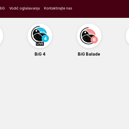
BiG
Vodič oglašavanja
Kontaktirajte nas
BiG 4
BiG Balade