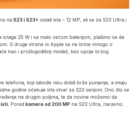
ra na
S23 i S23+
ostati ista – 12 MP, ali se za S23 Ultra i
ma snage 25 W i sa malo većom baterijom, plašimo se da
om. S druge strane ni Apple se ne brine mnogo o
če kao i prošlogodišnji modeli, bez opcije brzog
 telefona, koji takođe nisu dobili brže punjenje, a imaju
dne godine očekuje ista stvar sa S23 serijom. Ono što se
eđenja na drugim poljima, te da novine možemo da
isti
. Pored
kamere od 200 MP
na S23 Ultra, naravno.