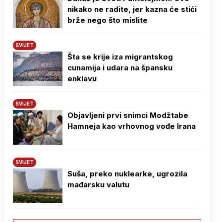
nikako ne radite, jer kazna će stići
brže nego što mislite
SVIJET
Šta se krije iza migrantskog
cunamija i udara na špansku
enklavu
SVIJET
Objavljeni prvi snimci Modžtabe
Hamneja kao vrhovnog vođe Irana
SVIJET
Suša, preko nuklearke, ugrozila
mađarsku valutu