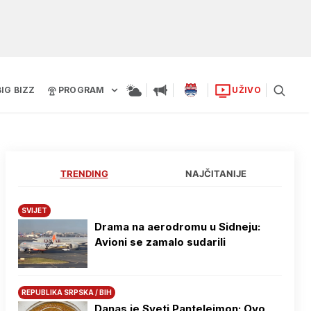
BIG BIZZ
PROGRAM
UŽIVO
TRENDING
NAJČITANIJE
SVIJET
Drama na aerodromu u Sidneju:
Avioni se zamalo sudarili
REPUBLIKA SRPSKA / BIH
Danas je Sveti Pantelejmon: Ovo