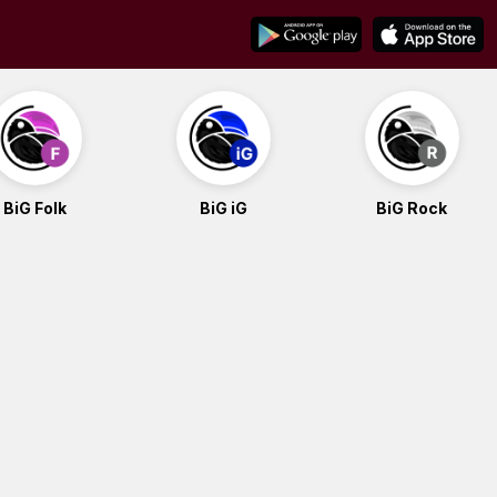
BiG Folk
BiG iG
BiG Rock