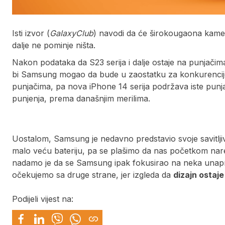
Isti izvor (
GalaxyClub
) navodi da će širokougaona kame
dalje ne pominje ništa.
Nakon podataka da S23 serija i dalje ostaje na punjači
bi Samsung mogao da bude u zaostatku za konkurencij
punjačima, pa nova iPhone 14 serija podržava iste punja
punjenja, prema današnjim merilima.
Uostalom, Samsung je nedavno predstavio svoje savitljive
malo veću bateriju, pa se plašimo da nas početkom nare
nadamo je da se Samsung ipak fokusirao na neka unapr
očekujemo sa druge strane, jer izgleda da
dizajn ostaje 
Podijeli vijest na: