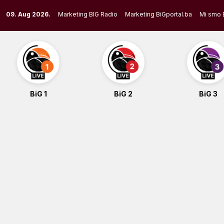
Skip
09. Aug 2026.
Marketing BIG Radio
Marketing BiGportal.ba
Mi smo 
to
content
BiG 1
BiG 2
BiG 3