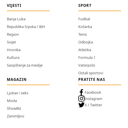
VIJESTI
SPORT
Banja Luka
Fudbal
Republika Srpska / BiH
Košarka
Region
Tenis
Svijet
Odbojka
Hronika
Atletika
Kultura
Formula 1
Saopštenje za medije
Vaterpolo
Ostali sportovi
MAGAZIN
PRATITE NAS
Facebook
Ljubav i seks
Instagram
Moda
X / Twitter
ShowBiz
Zanimljivo