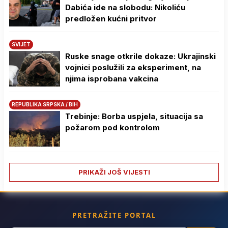
Dabića ide na slobodu: Nikoliću
predložen kućni pritvor
SVIJET
Ruske snage otkrile dokaze: Ukrajinski
vojnici poslužili za eksperiment, na
njima isprobana vakcina
REPUBLIKA SRPSKA / BIH
Trebinje: Borba uspjela, situacija sa
požarom pod kontrolom
PRIKAŽI JOŠ VIJESTI
PRETRAŽITE PORTAL