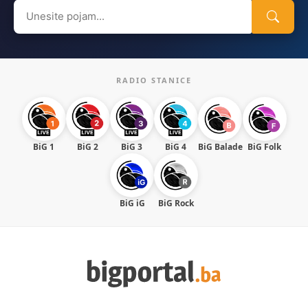
Search
for:
RADIO STANICE
BiG 1
BiG 2
BiG 3
BiG 4
BiG Balade
BiG Folk
BiG iG
BiG Rock