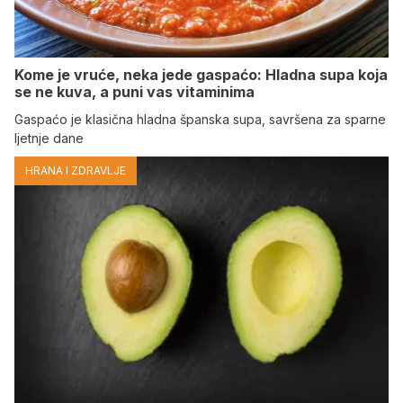
Kome je vruće, neka jede gaspaćo: Hladna supa koja
se ne kuva, a puni vas vitaminima
Gaspaćo je klasična hladna španska supa, savršena za sparne
ljetnje dane
HRANA I ZDRAVLJE