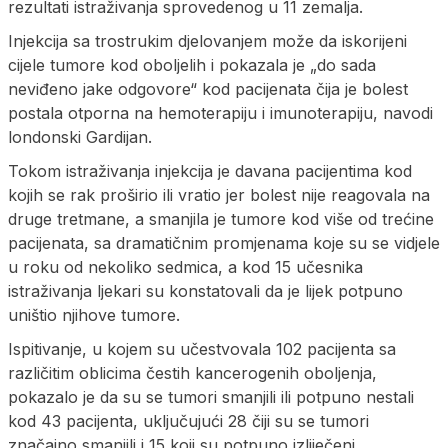
rezultati istraživanja sprovedenog u 11 zemalja.
Injekcija sa trostrukim djelovanjem može da iskorijeni
cijele tumore kod oboljelih i pokazala je „do sada
neviđeno jake odgovore“ kod pacijenata čija je bolest
postala otporna na hemoterapiju i imunoterapiju, navodi
londonski Gardijan.
Tokom istraživanja injekcija je davana pacijentima kod
kojih se rak proširio ili vratio jer bolest nije reagovala na
druge tretmane, a smanjila je tumore kod više od trećine
pacijenata, sa dramatičnim promjenama koje su se vidjele
u roku od nekoliko sedmica, a kod 15 učesnika
istraživanja ljekari su konstatovali da je lijek potpuno
uništio njihove tumore.
Ispitivanje, u kojem su učestvovala 102 pacijenta sa
različitim oblicima čestih kancerogenih oboljenja,
pokazalo je da su se tumori smanjili ili potpuno nestali
kod 43 pacijenta, uključujući 28 čiji su se tumori
značajno smanjili i 15 koji su potpuno izliječeni.