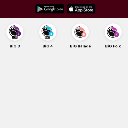
Skip
to
content
BiG 3
BiG 4
BiG Balade
BiG Folk