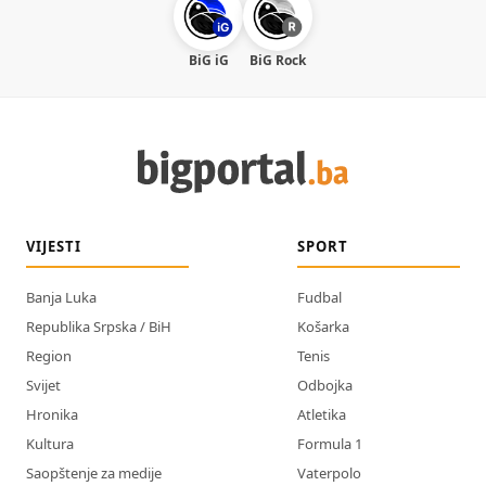
BiG iG
BiG Rock
VIJESTI
SPORT
Banja Luka
Fudbal
Republika Srpska / BiH
Košarka
Region
Tenis
Svijet
Odbojka
Hronika
Atletika
Kultura
Formula 1
Saopštenje za medije
Vaterpolo