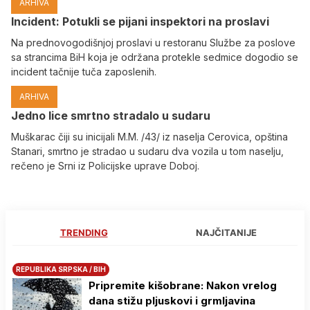
ARHIVA
Incident: Potukli se pijani inspektori na proslavi
Na prednovogodišnjoj proslavi u restoranu Službe za poslove
sa strancima BiH koja je održana protekle sedmice dogodio se
incident tačnije tuča zaposlenih.
ARHIVA
Јedno lice smrtno stradalo u sudaru
Muškarac čiji su inicijali M.M. /43/ iz naselja Cerovica, opština
Stanari, smrtno je stradao u sudaru dva vozila u tom naselju,
rečeno je Srni iz Policijske uprave Doboj.
TRENDING
NAJČITANIJE
REPUBLIKA SRPSKA / BIH
Pripremite kišobrane: Nakon vrelog
dana stižu pljuskovi i grmljavina