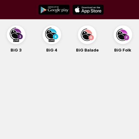
Skip
to
content
BiG 3
BiG 4
BiG Balade
BiG Folk