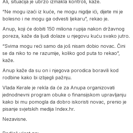
Ali, situacija je ubrzo izmakla kontroli, kaže.
“Ne mogu izaći iz kuće, ne mogu nigdje ići, dijete mi je
bolesno i ne mogu ga odvesti ljekaru”, rekao je.
Anup, koji će dobiti 150 miliona rupija nakon državnog
poreza, kaže da ljudi dolaze u njegovu kuću svako jutro.
“Svima mogu reći samo da još nisam dobio novac. Čini
se da niko to ne razumije, koliko god puta to rekao”,
kaže.
Anup kaže da su on i njegova porodica boravili kod
rodbine kako bi izbjegli pažnju.
Vlada Kerale je rekla da će za Anupa organizovati
jednodnevni program obuke o finansijskom upravljanju
kako bi mu pomogla da dobro iskoristi novac, prenio je
pisanje svjetskih medija Index.hr.
Nezavisne.