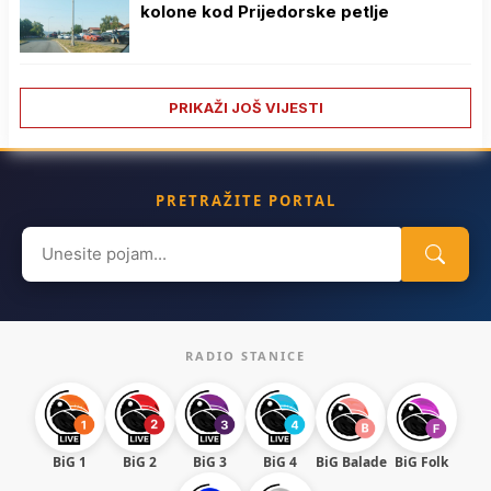
kolone kod Prijedorske petlje
PRIKAŽI JOŠ VIJESTI
PRETRAŽITE PORTAL
Search
for:
RADIO STANICE
BiG 1
BiG 2
BiG 3
BiG 4
BiG Balade
BiG Folk