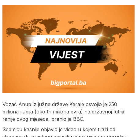
Vozač Anup iz južne države Kerale osvojio je 250
miliona rupija (oko tri miliona evra) na državnoj lutriji
ranije ovog mjeseca, prenio je BBC.
Sedmicu kasnije objavio je video u kojem traži od
stranaca da prestanu gnjaviti njega i njegovu porodicu.