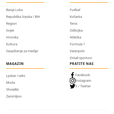
Banja Luka
Fudbal
Republika Srpska / BiH
Košarka
Region
Tenis
Svijet
Odbojka
Hronika
Atletika
Kultura
Formula 1
Saopštenje za medije
Vaterpolo
Ostali sportovi
MAGAZIN
PRATITE NAS
Facebook
Ljubav i seks
Instagram
Moda
X / Twitter
ShowBiz
Zanimljivo