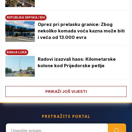
REPUBLIKA SRPSKA / BIH
Oprez pri prelasku granice: Zbog
nekoliko komada voća kazna može biti
i veća od 13.000 evra
BANJA LUKA
Radovi izazvali haos: Kilometarske
kolone kod Prijedorske petlje
PRIKAŽI JOŠ VIJESTI
PRETRAŽITE PORTAL
Search