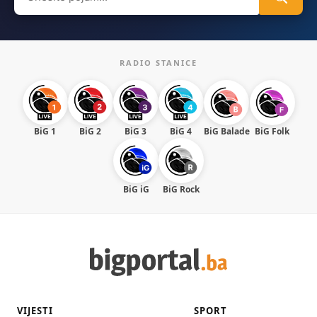
for:
RADIO STANICE
BiG 1
BiG 2
BiG 3
BiG 4
BiG Balade
BiG Folk
BiG iG
BiG Rock
VIJESTI
SPORT