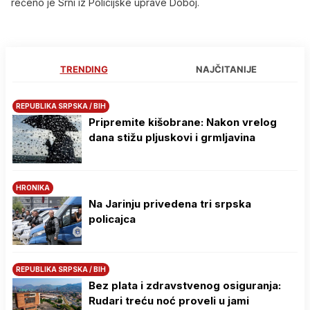
rečeno je Srni iz Policijske uprave Doboj.
TRENDING
NAJČITANIJE
REPUBLIKA SRPSKA / BIH
Pripremite kišobrane: Nakon vrelog
dana stižu pljuskovi i grmljavina
HRONIKA
Na Јarinju privedena tri srpska
policajca
REPUBLIKA SRPSKA / BIH
Bez plata i zdravstvenog osiguranja:
Rudari treću noć proveli u jami