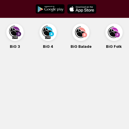
Skip
to
content
BiG 3
BiG 4
BiG Balade
BiG Folk