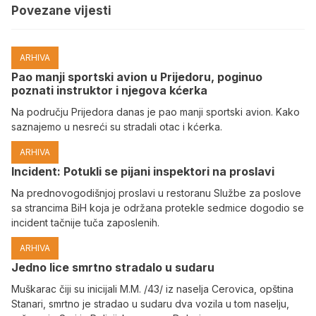
Povezane vijesti
ARHIVA
Pao manji sportski avion u Prijedoru, poginuo
poznati instruktor i njegova kćerka
Na području Prijedora danas je pao manji sportski avion. Kako
saznajemo u nesreći su stradali otac i kćerka.
ARHIVA
Incident: Potukli se pijani inspektori na proslavi
Na prednovogodišnjoj proslavi u restoranu Službe za poslove
sa strancima BiH koja je održana protekle sedmice dogodio se
incident tačnije tuča zaposlenih.
ARHIVA
Јedno lice smrtno stradalo u sudaru
Muškarac čiji su inicijali M.M. /43/ iz naselja Cerovica, opština
Stanari, smrtno je stradao u sudaru dva vozila u tom naselju,