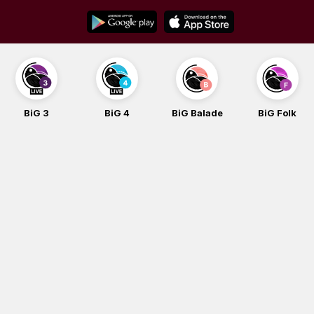
Skip
to
content
BiG 3
BiG 4
BiG Balade
BiG Folk