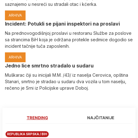
saznajemo u nesreći su stradali otac i kćerka.
ARHIVA
Incident: Potukli se pijani inspektori na proslavi
Na prednovogodišnjoj proslavi u restoranu Službe za poslove
sa strancima BiH koja je održana protekle sedmice dogodio se
incident tačnije tuča zaposlenih.
ARHIVA
Јedno lice smrtno stradalo u sudaru
Muškarac čiji su inicijali M.M. /43/ iz naselja Cerovica, opština
Stanari, smrtno je stradao u sudaru dva vozila u tom naselju,
rečeno je Srni iz Policijske uprave Doboj.
TRENDING
NAJČITANIJE
REPUBLIKA SRPSKA / BIH