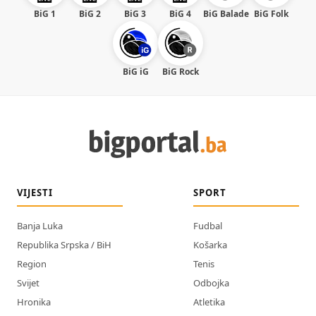
BiG 1
BiG 2
BiG 3
BiG 4
BiG Balade
BiG Folk
BiG iG
BiG Rock
VIJESTI
SPORT
Banja Luka
Fudbal
Republika Srpska / BiH
Košarka
Region
Tenis
Svijet
Odbojka
Hronika
Atletika