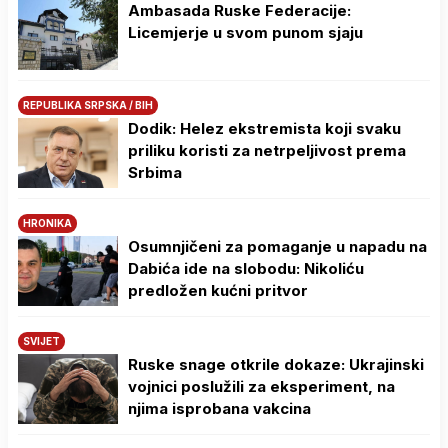
Ambasada Ruske Federacije:
Licemjerje u svom punom sjaju
REPUBLIKA SRPSKA / BIH
Dodik: Helez ekstremista koji svaku
priliku koristi za netrpeljivost prema
Srbima
HRONIKA
Osumnjičeni za pomaganje u napadu na
Dabića ide na slobodu: Nikoliću
predložen kućni pritvor
SVIJET
Ruske snage otkrile dokaze: Ukrajinski
vojnici poslužili za eksperiment, na
njima isprobana vakcina