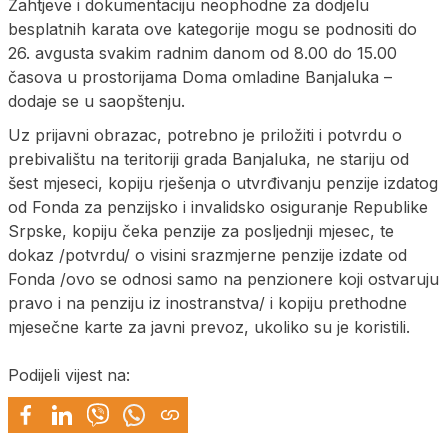
Zahtjeve i dokumentaciju neophodne za dodjelu
besplatnih karata ove kategorije mogu se podnositi do
26. avgusta svakim radnim danom od 8.00 do 15.00
časova u prostorijama Doma omladine Banjaluka –
dodaje se u saopštenju.
Uz prijavni obrazac, potrebno je priložiti i potvrdu o
prebivalištu na teritoriji grada Banjaluka, ne stariju od
šest mjeseci, kopiju rješenja o utvrđivanju penzije izdatog
od Fonda za penzijsko i invalidsko osiguranje Republike
Srpske, kopiju čeka penzije za posljednji mjesec, te
dokaz /potvrdu/ o visini srazmjerne penzije izdate od
Fonda /ovo se odnosi samo na penzionere koji ostvaruju
pravo i na penziju iz inostranstva/ i kopiju prethodne
mjesečne karte za javni prevoz, ukoliko su je koristili.
Podijeli vijest na: