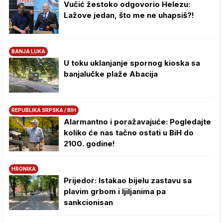
Vučić žestoko odgovorio Helezu:
Lažove jedan, što me ne uhapsiš?!
BANJA LUKA
U toku uklanjanje spornog kioska sa
banjalučke plaže Abacija
REPUBLIKA SRPSKA / BIH
Alarmantno i poražavajuće: Pogledajte
koliko će nas tačno ostati u BiH do
2100. godine!
HRONIKA
Prijedor: Istakao bijelu zastavu sa
plavim grbom i ljiljanima pa
sankcionisan