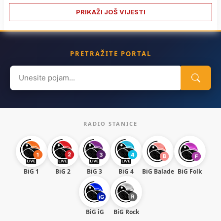
PRIKAŽI JOŠ VIJESTI
PRETRAŽITE PORTAL
Search
for:
RADIO STANICE
BiG 1
BiG 2
BiG 3
BiG 4
BiG Balade
BiG Folk
BiG iG
BiG Rock