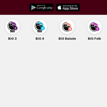
Skip
to
content
BiG 3
BiG 4
BiG Balade
BiG Folk