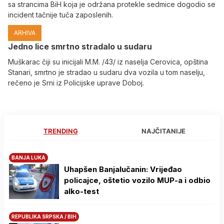
sa strancima BiH koja je održana protekle sedmice dogodio se
incident tačnije tuča zaposlenih.
ARHIVA
Јedno lice smrtno stradalo u sudaru
Muškarac čiji su inicijali M.M. /43/ iz naselja Cerovica, opština
Stanari, smrtno je stradao u sudaru dva vozila u tom naselju,
rečeno je Srni iz Policijske uprave Doboj.
TRENDING
NAJČITANIJE
BANJA LUKA
Uhapšen Banjalučanin: Vrijeđao
policajce, oštetio vozilo MUP-a i odbio
alko-test
REPUBLIKA SRPSKA / BIH