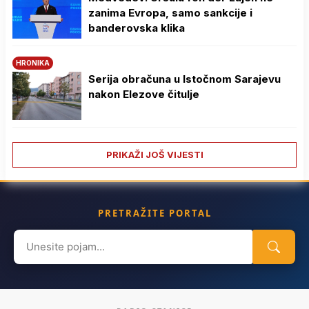
zanima Evropa, samo sankcije i
banderovska klika
HRONIKA
Serija obračuna u Istočnom Sarajevu
nakon Elezove čitulje
PRIKAŽI JOŠ VIJESTI
PRETRAŽITE PORTAL
Search
for: