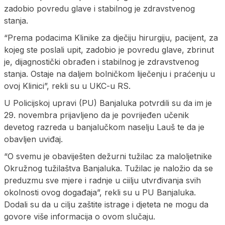
zadobio povredu glave i stabilnog je zdravstvenog
stanja.
“Prema podacima Klinike za dječiju hirurgiju, pacijent, za
kojeg ste poslali upit, zadobio je povredu glave, zbrinut
je, dijagnostički obrađen i stabilnog je zdravstvenog
stanja. Ostaje na daljem bolničkom liječenju i praćenju u
ovoj Klinici”, rekli su u UKC-u RS.
U Policijskoj upravi (PU) Banjaluka potvrdili su da im je
29. novembra prijavljeno da je povrijeđen učenik
devetog razreda u banjalučkom naselju Lauš te da je
obavljen uviđaj.
“O svemu je obaviješten dežurni tužilac za maloljetnike
Okružnog tužilaštva Banjaluka. Tužilac je naložio da se
preduzmu sve mjere i radnje u ciilju utvrđivanja svih
okolnosti ovog događaja”, rekli su u PU Banjaluka.
Dodali su da u cilju zaštite istrage i djeteta ne mogu da
govore više informacija o ovom slučaju.