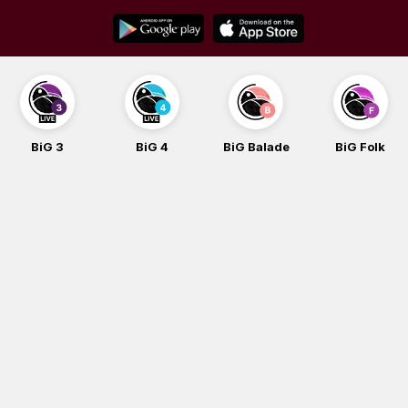
Skip
to
content
BiG 3
BiG 4
BiG Balade
BiG Folk