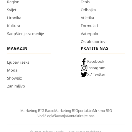
Region
Tenis
Svijet
Odbojka
Hronika
Atletika
Kultura
Formula 1
Saopštenje za medije
Vaterpolo
Ostali sportovi
MAGAZIN
PRATITE NAS
Facebook
Ljubav i seks
Instagram
Moda
X / Twitter
ShowBiz
Zanimljivo
Marketing BIG Radio
Marketing BIGportal.ba
Mi smo BIG
Vodič oglašavanja
Kontaktirajte nas