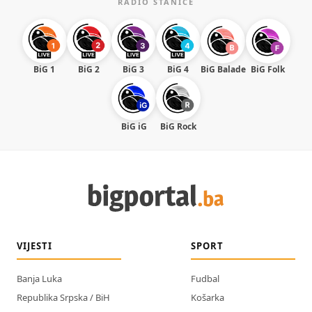
RADIO STANICE
BiG 1
BiG 2
BiG 3
BiG 4
BiG Balade
BiG Folk
BiG iG
BiG Rock
VIJESTI
SPORT
Banja Luka
Fudbal
Republika Srpska / BiH
Košarka