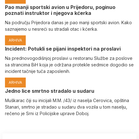
Pao manji sportski avion u Prijedoru, poginuo
poznati instruktor i njegova kćerka
Na području Prijedora danas je pao manji sportski avion. Kako
saznajemo u nesreći su stradali otac i kćerka.
ARHIVA
Incident: Potukli se pijani inspektori na proslavi
Na prednovogodišnjoj proslavi u restoranu Službe za poslove
sa strancima BiH koja je održana protekle sedmice dogodio se
incident tačnije tuča zaposlenih.
ARHIVA
Јedno lice smrtno stradalo u sudaru
Muškarac čiji su inicijali M.M. /43/ iz naselja Cerovica, opština
Stanari, smrtno je stradao u sudaru dva vozila u tom naselju,
rečeno je Srni iz Policijske uprave Doboj.