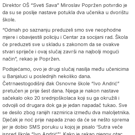
Direktor OŠ “Sveti Sava” Miroslav Popržen potvrdio je
da su se poslije nastave potukla dva učenika u dvorištu
škole.
“Odmah po saznanju preduzeli smo sve neophodne
mjere i obavijestili policiju i Centar za socijani rad. Škola
će preduzeti sve u skladu s zakonom da se ovakve
stvari spriječe i ovaj slučaj završi na najbolji mogući
način”, rekao je Popržen.
Podsjećamo, ovo je drugi slučaj nasilja među učenicima
u Banjaluci u poslednjih nekoliko dana.
Četrnaestogodišnji đak Osnovne škole “Ivo Andrić”
pretučen je prije šest dana. Njega je nakon nastave
sačekalo oko 20 srednjoškolaca koji su ga okružili i
odvojili od drugara dok ga je jedan napadač tukao. Sve
se desilo zbog ranijih razmirica između dva maloljetnika.
Dječak je noć prije napada znao da će se nešto sprema
jer je dobio SMS poruku u kojoj je pisalo ‘Sutra veče
ispred škole “Ivo Andrić”‘. Kako je rekao njegov otac,