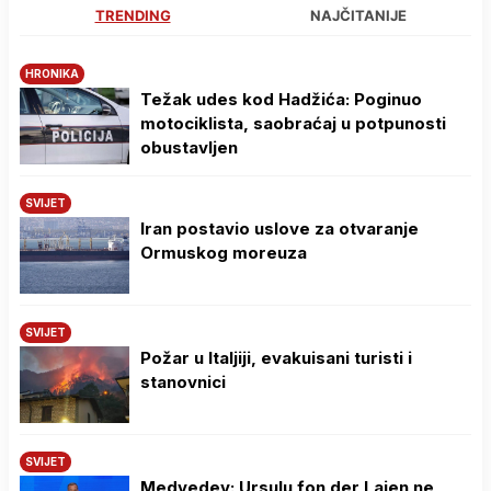
TRENDING
NAJČITANIJE
HRONIKA
Težak udes kod Hadžića: Poginuo
motociklista, saobraćaj u potpunosti
obustavljen
SVIJET
Iran postavio uslove za otvaranje
Ormuskog moreuza
SVIJET
Požar u Italjiji, evakuisani turisti i
stanovnici
SVIJET
Medvedev: Ursulu fon der Lajen ne