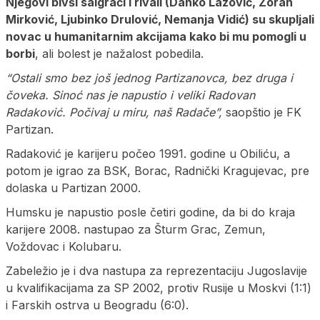
Njegovi bivši saigrači i rivali (Danko Lazović, Zoran
Mirković, Ljubinko Drulović, Nemanja Vidić) su skupljali
novac u humanitarnim akcijama kako bi mu pomogli u
borbi
, ali bolest je nažalost pobedila.
“
Ostali smo bez još jednog Partizanovca, bez druga i
čoveka. Sinoć nas je napustio i veliki Radovan
Radaković. Počivaj u miru, naš Radače”,
saopštio je FK
Partizan.
Radaković je karijeru počeo 1991. godine u Obiliću, a
potom je igrao za BSK, Borac, Radnički Kragujevac, pre
dolaska u Partizan 2000.
Humsku je napustio posle četiri godine, da bi do kraja
karijere 2008. nastupao za Šturm Grac, Zemun,
Voždovac i Kolubaru.
Zabeležio je i dva nastupa za reprezentaciju Jugoslavije
u kvalifikacijama za SP 2002, protiv Rusije u Moskvi (1:1)
i Farskih ostrva u Beogradu (6:0).