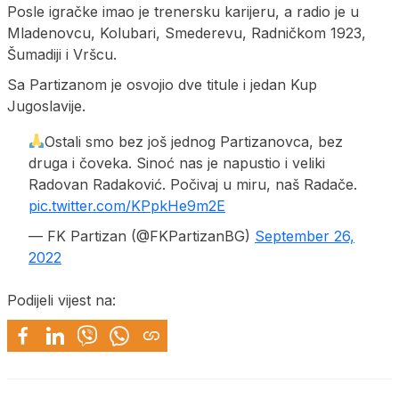
Posle igračke imao je trenersku karijeru, a radio je u
Mladenovcu, Kolubari, Smederevu, Radničkom 1923,
Šumadiji i Vršcu.
Sa Partizanom je osvojio dve titule i jedan Kup
Jugoslavije.
Ostali smo bez još jednog Partizanovca, bez
druga i čoveka. Sinoć nas je napustio i veliki
Radovan Radaković. Počivaj u miru, naš Radače.
pic.twitter.com/KPpkHe9m2E
— FK Partizan (@FKPartizanBG)
September 26,
2022
Podijeli vijest na: