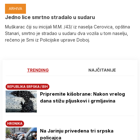
ARHIVA
Јedno lice smrtno stradalo u sudaru
Muškarac čiji su inicijali M.M. /43/ iz naselja Cerovica, opština
Stanari, smrtno je stradao u sudaru dva vozila u tom naselju,
rečeno je Srni iz Policijske uprave Doboj.
TRENDING
NAJČITANIJE
REPUBLIKA SRPSKA / BIH
Pripremite kišobrane: Nakon vrelog
dana stižu pljuskovi i grmljavina
HRONIKA
Na Јarinju privedena tri srpska
policajca