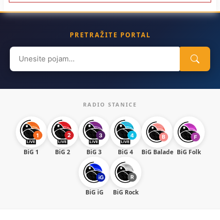
PRETRAŽITE PORTAL
Search
for:
RADIO STANICE
BiG 1
BiG 2
BiG 3
BiG 4
BiG Balade
BiG Folk
BiG iG
BiG Rock