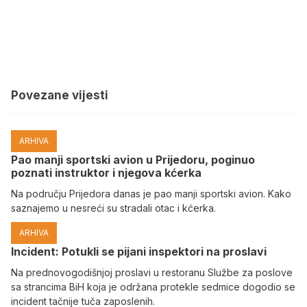
Povezane vijesti
ARHIVA
Pao manji sportski avion u Prijedoru, poginuo
poznati instruktor i njegova kćerka
Na području Prijedora danas je pao manji sportski avion. Kako
saznajemo u nesreći su stradali otac i kćerka.
ARHIVA
Incident: Potukli se pijani inspektori na proslavi
Na prednovogodišnjoj proslavi u restoranu Službe za poslove
sa strancima BiH koja je održana protekle sedmice dogodio se
incident tačnije tuča zaposlenih.