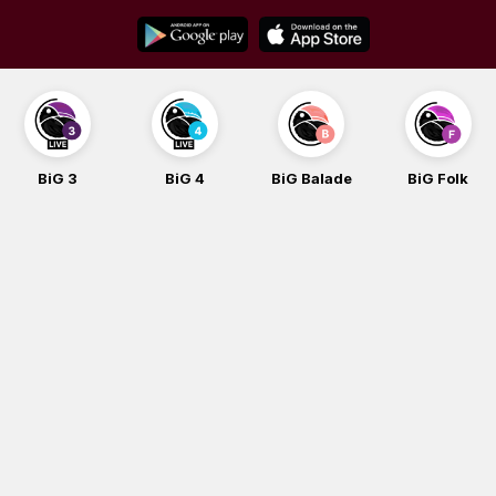
Skip
to
content
BiG 3
BiG 4
BiG Balade
BiG Folk