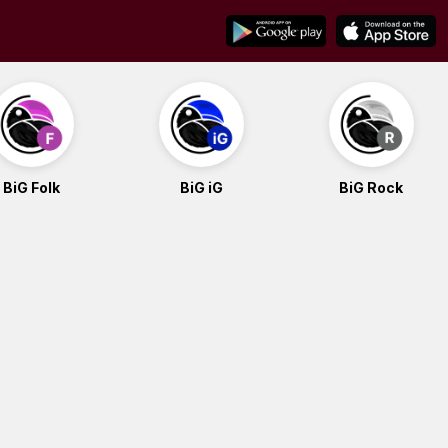
BiG Folk
BiG iG
BiG Rock