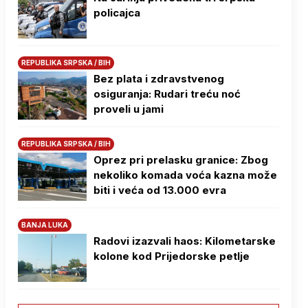
policajca
REPUBLIKA SRPSKA / BIH
Bez plata i zdravstvenog
osiguranja: Rudari treću noć
proveli u jami
REPUBLIKA SRPSKA / BIH
Oprez pri prelasku granice: Zbog
nekoliko komada voća kazna može
biti i veća od 13.000 evra
BANJA LUKA
Radovi izazvali haos: Kilometarske
kolone kod Prijedorske petlje