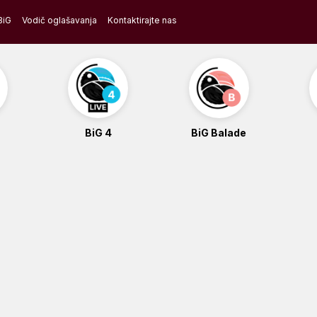
BiG
Vodič oglašavanja
Kontaktirajte nas
BiG 4
BiG Balade