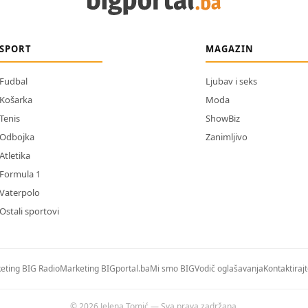
SPORT
MAGAZIN
Fudbal
Ljubav i seks
Košarka
Moda
Tenis
ShowBiz
Odbojka
Zanimljivo
Atletika
Formula 1
Vaterpolo
Ostali sportovi
eting BIG Radio
Marketing BIGportal.ba
Mi smo BIG
Vodič oglašavanja
Kontaktiraj
© 2026 Jelena Tomić — Sva prava zadržana.