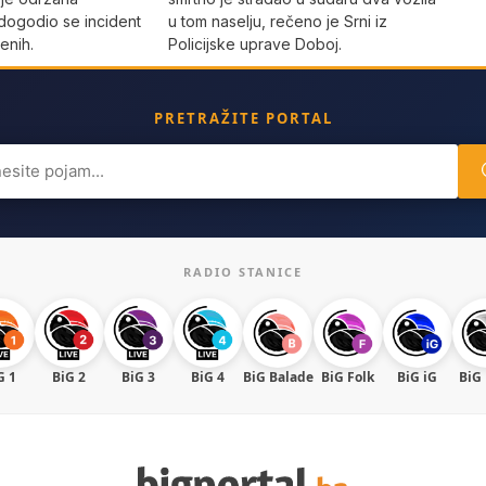
dogodio se incident
u tom naselju, rečeno je Srni iz
enih.
Policijske uprave Doboj.
PRETRAŽITE PORTAL
ch
RADIO STANICE
G 1
BiG 2
BiG 3
BiG 4
BiG Balade
BiG Folk
BiG iG
BiG