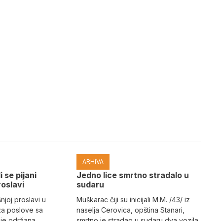
ARHIVA
i se pijani
Јedno lice smrtno stradalo u
roslavi
sudaru
joj proslavi u
Muškarac čiji su inicijali M.M. /43/ iz
za poslove sa
naselja Cerovica, opština Stanari,
 je održana
smrtno je stradao u sudaru dva vozila