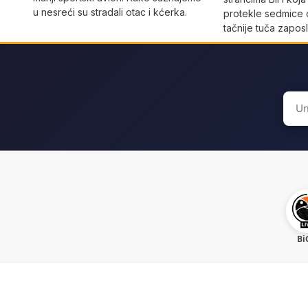
u nesreći su stradali otac i kćerka.
protekle sedmice 
tačnije tuča zaposl
Sear
for:
Bi