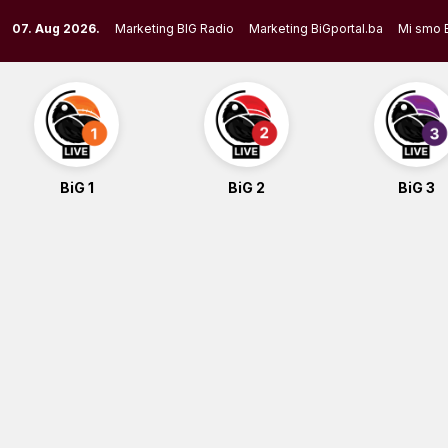
Skip
07. Aug 2026.
Marketing BIG Radio
Marketing BiGportal.ba
Mi smo 
to
content
BiG 1
BiG 2
BiG 3