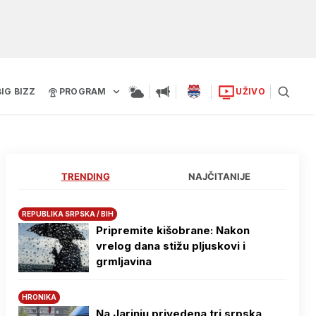
BIG BIZZ
PROGRAM
UŽIVO
TRENDING
NAJČITANIJE
REPUBLIKA SRPSKA / BIH
Pripremite kišobrane: Nakon
vrelog dana stižu pljuskovi i
grmljavina
HRONIKA
Na Јarinju privedena tri srpska