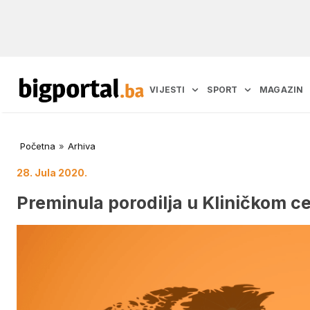
VIJESTI
SPORT
MAGAZIN
Početna
»
Arhiva
28. Jula 2020.
Preminula porodilja u Kliničkom c