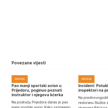
Povezane vijesti
ARHIVA
ARHIVA
Pao manji sportski avion u
Incident: Potukl
Prijedoru, poginuo poznati
inspektori na p
instruktor i njegova kćerka
Na prednovogodišn
Na području Prijedora danas je pao
restoranu Službe 
manji sportski avion. Kako saznajemo
strancima BiH koja