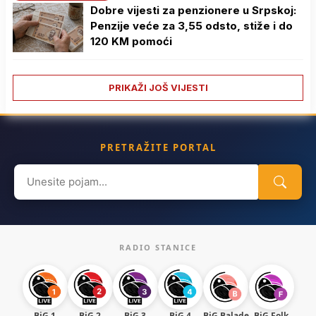
Dobre vijesti za penzionere u Srpskoj:
Penzije veće za 3,55 odsto, stiže i do
120 KM pomoći
PRIKAŽI JOŠ VIJESTI
PRETRAŽITE PORTAL
Search
for:
RADIO STANICE
BiG 1
BiG 2
BiG 3
BiG 4
BiG Balade
BiG Folk