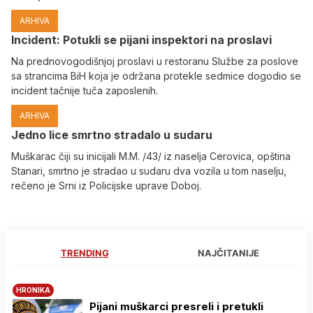
ARHIVA
Incident: Potukli se pijani inspektori na proslavi
Na prednovogodišnjoj proslavi u restoranu Službe za poslove
sa strancima BiH koja je održana protekle sedmice dogodio se
incident tačnije tuča zaposlenih.
ARHIVA
Јedno lice smrtno stradalo u sudaru
Muškarac čiji su inicijali M.M. /43/ iz naselja Cerovica, opština
Stanari, smrtno je stradao u sudaru dva vozila u tom naselju,
rečeno je Srni iz Policijske uprave Doboj.
TRENDING
NAJČITANIJE
HRONIKA
Pijani muškarci presreli i pretukli