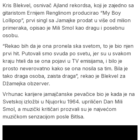
Kris Blekvel, osnivač Ajland rekordsa, koji je zajedno sa
gitaristom Ernijem Renglinom producirao “My Boy
Lollipop”, prvi singl sa Jamajke prodat u više od milion
primeraka, opisao je Mili Smol kao dragu i posebnu
osobu.
“Rekao bih da je ona pronela ska svetom, to je bio njen
prvi hit. Putovali smo svuda po svetu, jer su u svakom
kraju hteli da se ona pojavi u TV emisijama, i bilo je
prosto neverovatno kako se ona nosila sa tim. Bila je
tako draga osoba, zaista draga”, rekao je Blekvel za
Džamejka obzerver.
Vrhunac karijere jamajčanske pevačice bio je kada je na
Svetskoj izložbi u Njujorku 1964. upriličen Dan Mili
Smol, a muzički kritičari prozvali su je najvećom
muzičkom senzacijom posle Bitlsa.