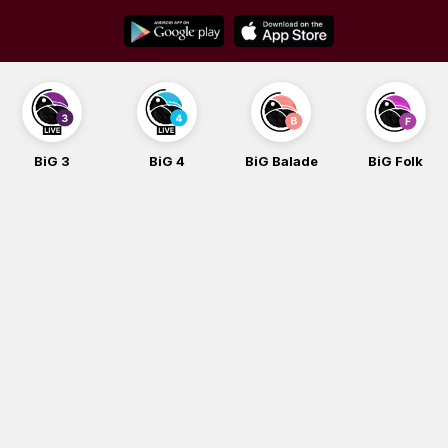
Skip
to
content
BiG 4
BiG Balade
BiG Folk
BiG iG