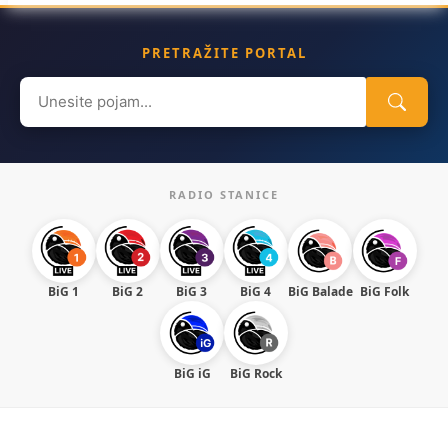
PRETRAŽITE PORTAL
Search
for:
RADIO STANICE
BiG 1
BiG 2
BiG 3
BiG 4
BiG Balade
BiG Folk
BiG iG
BiG Rock