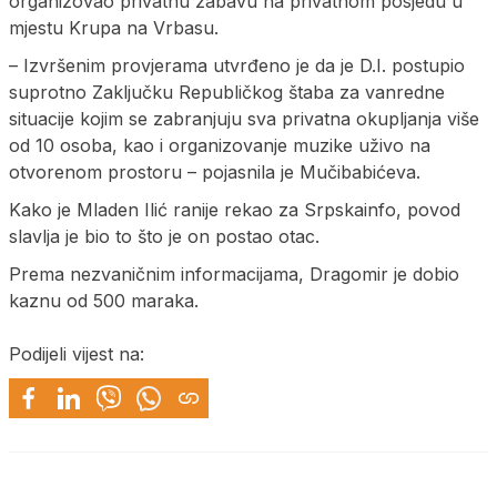
organizovao privatnu zabavu na privatnom posjedu u
mjestu Krupa na Vrbasu.
– Izvršenim provjerama utvrđeno je da je D.I. postupio
suprotno Zaključku Republičkog štaba za vanredne
situacije kojim se zabranjuju sva privatna okupljanja više
od 10 osoba, kao i organizovanje muzike uživo na
otvorenom prostoru – pojasnila je Mučibabićeva.
Kako je Mladen Ilić ranije rekao za Srpskainfo, povod
slavlja je bio to što je on postao otac.
Prema nezvaničnim informacijama, Dragomir je dobio
kaznu od 500 maraka.
Podijeli vijest na: