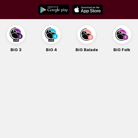
Skip
to
content
BiG 3
BiG 4
BiG Balade
BiG Folk