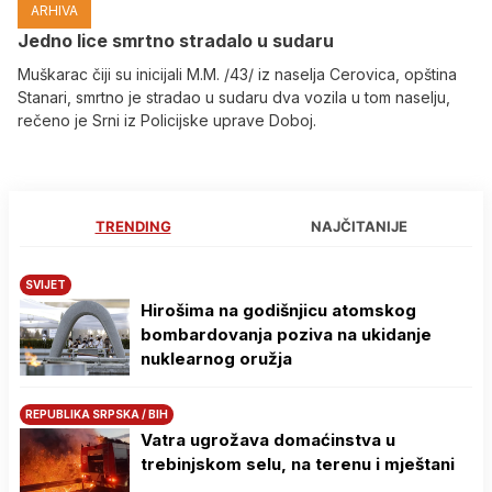
ARHIVA
Јedno lice smrtno stradalo u sudaru
Muškarac čiji su inicijali M.M. /43/ iz naselja Cerovica, opština
Stanari, smrtno je stradao u sudaru dva vozila u tom naselju,
rečeno je Srni iz Policijske uprave Doboj.
TRENDING
NAJČITANIJE
SVIJET
Hirošima na godišnjicu atomskog
bombardovanja poziva na ukidanje
nuklearnog oružja
REPUBLIKA SRPSKA / BIH
Vatra ugrožava domaćinstva u
trebinjskom selu, na terenu i mještani