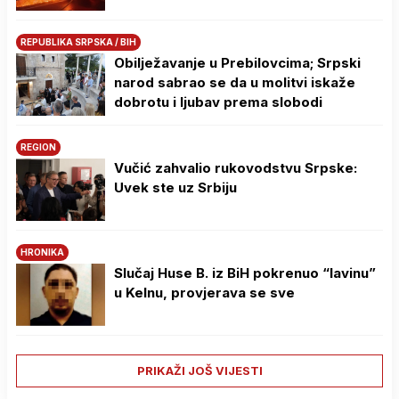
REPUBLIKA SRPSKA / BIH
Obilježavanje u Prebilovcima; Srpski
narod sabrao se da u molitvi iskaže
dobrotu i ljubav prema slobodi
REGION
Vučić zahvalio rukovodstvu Srpske:
Uvek ste uz Srbiju
HRONIKA
Slučaj Huse B. iz BiH pokrenuo “lavinu”
u Kelnu, provjerava se sve
PRIKAŽI JOŠ VIJESTI