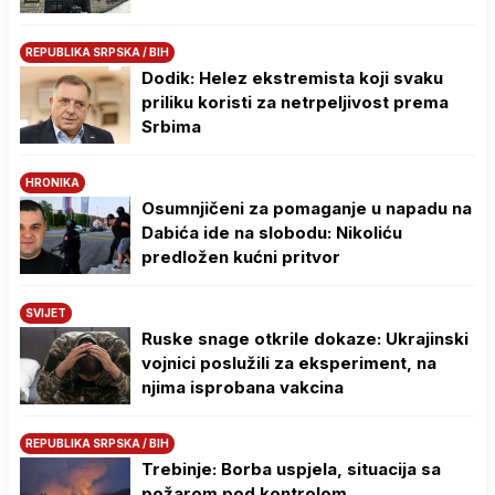
REPUBLIKA SRPSKA / BIH
Dodik: Helez ekstremista koji svaku
priliku koristi za netrpeljivost prema
Srbima
HRONIKA
Osumnjičeni za pomaganje u napadu na
Dabića ide na slobodu: Nikoliću
predložen kućni pritvor
SVIJET
Ruske snage otkrile dokaze: Ukrajinski
vojnici poslužili za eksperiment, na
njima isprobana vakcina
REPUBLIKA SRPSKA / BIH
Trebinje: Borba uspjela, situacija sa
požarom pod kontrolom