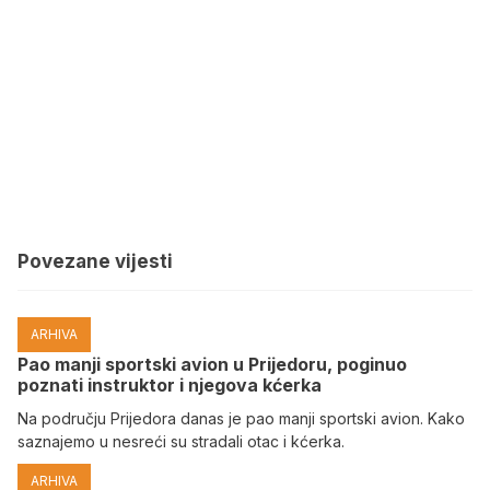
Povezane vijesti
ARHIVA
Pao manji sportski avion u Prijedoru, poginuo
poznati instruktor i njegova kćerka
Na području Prijedora danas je pao manji sportski avion. Kako
saznajemo u nesreći su stradali otac i kćerka.
ARHIVA