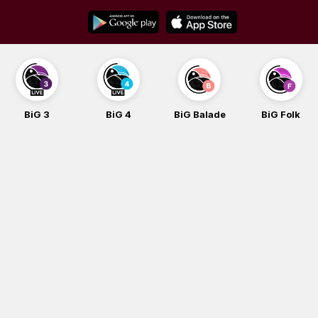
Skip
to
content
BiG 3
BiG 4
BiG Balade
BiG Folk