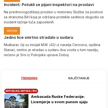
Incident: Potukli se pijani inspektori na proslavi
Na prednovogodišnjoj proslavi u restoranu Službe za poslove
sa strancima BiH koja je održana protekle sedmice dogodio se
incident tačnije tuča zaposlenih.
ARHIVA
Јedno lice smrtno stradalo u sudaru
Muškarac čiji su inicijali M.M. /43/ iz naselja Cerovica, opština
Stanari, smrtno je stradao u sudaru dva vozila u tom naselju,
rečeno je Srni iz Policijske uprave Doboj.
TRENDING
NAJČITANIJE
REPUBLIKA SRPSKA / BIH
Ambasada Ruske Federacije:
Licemjerje u svom punom sjaju