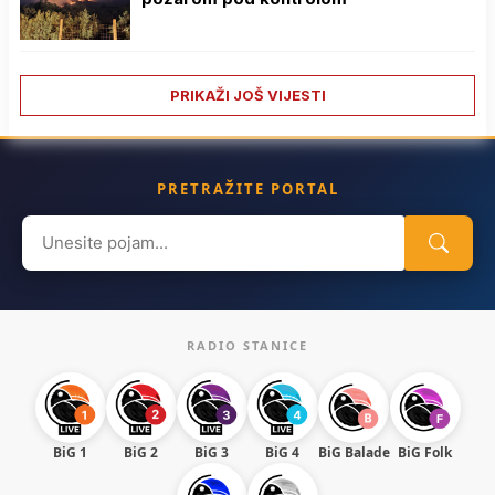
PRIKAŽI JOŠ VIJESTI
PRETRAŽITE PORTAL
Search
for:
RADIO STANICE
BiG 1
BiG 2
BiG 3
BiG 4
BiG Balade
BiG Folk