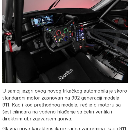
U samoj jezgri ovog novog trkačkog automobila je skoro
standardni motor zasnovan na 992 generaciji modela
911. Kao i kod prethodnog modela, reč je o motoru sa
šest cilindara na vodeno hlađenje sa četiri ventila i
direktnim ubrizgavanjem goriva.
Glavna nova karakteristika je radna zapremina: kao i 911