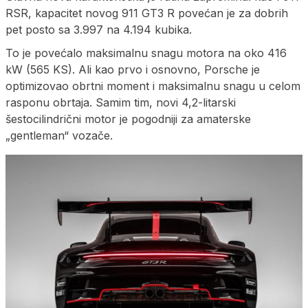
RSR, kapacitet novog 911 GT3 R povećan je za dobrih
pet posto sa 3.997 na 4.194 kubika.
To je povećalo maksimalnu snagu motora na oko 416
kW (565 KS). Ali kao prvo i osnovno, Porsche je
optimizovao obrtni moment i maksimalnu snagu u celom
rasponu obrtaja. Samim tim, novi 4,2-litarski
šestocilindrični motor je pogodniji za amaterske
„gentleman“ vozače.