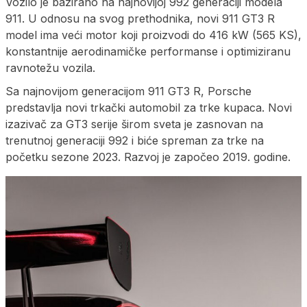
Vozilo je bazirano na najnovijoj 992 generaciji modela
911. U odnosu na svog prethodnika, novi 911 GT3 R
model ima veći motor koji proizvodi do 416 kW (565 KS),
konstantnije aerodinamičke performanse i optimiziranu
ravnotežu vozila.
Sa najnovijom generacijom 911 GT3 R, Porsche
predstavlja novi trkački automobil za trke kupaca. Novi
izazivač za GT3 serije širom sveta je zasnovan na
trenutnoj generaciji 992 i biće spreman za trke na
početku sezone 2023. Razvoj je započeo 2019. godine.