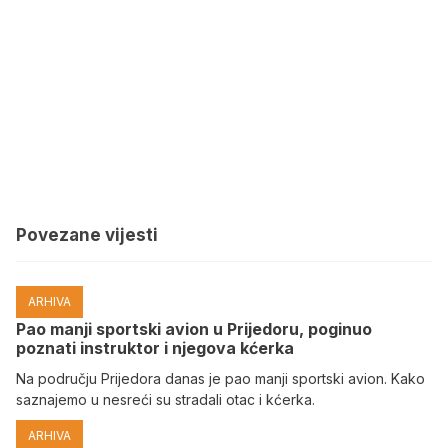
Povezane vijesti
ARHIVA
Pao manji sportski avion u Prijedoru, poginuo
poznati instruktor i njegova kćerka
Na području Prijedora danas je pao manji sportski avion. Kako
saznajemo u nesreći su stradali otac i kćerka.
ARHIVA