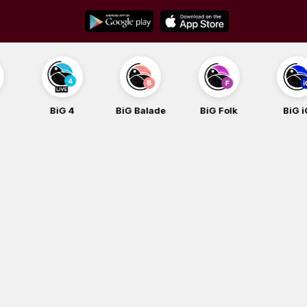
Skip
to
content
BiG 4
BiG Balade
BiG Folk
BiG iG