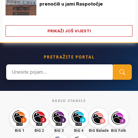
prenoćili u jami Raspotočje
PRIKAŽI JOŠ VIJESTI
PRETRAŽITE PORTAL
Search
for:
RADIO STANICE
BiG 1
BiG 2
BiG 3
BiG 4
BiG Balade
BiG Folk