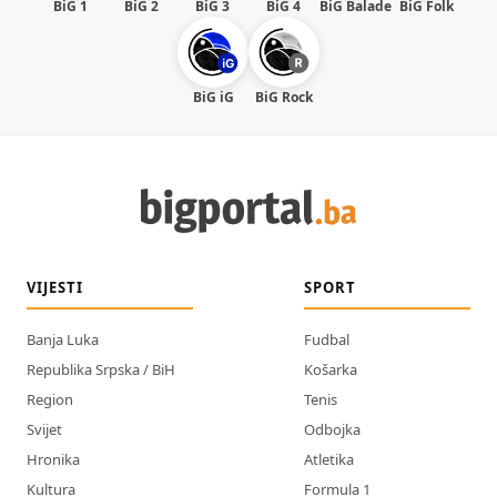
BiG 1
BiG 2
BiG 3
BiG 4
BiG Balade
BiG Folk
BiG iG
BiG Rock
VIJESTI
SPORT
Banja Luka
Fudbal
Republika Srpska / BiH
Košarka
Region
Tenis
Svijet
Odbojka
Hronika
Atletika
Kultura
Formula 1