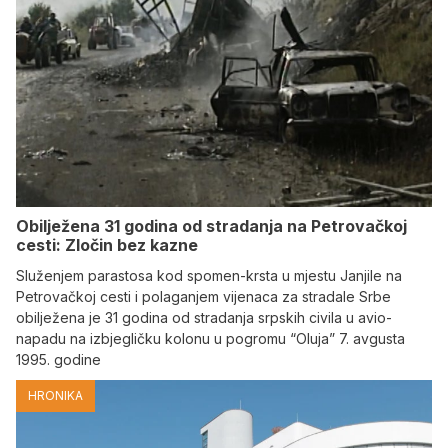
Obilježena 31 godina od stradanja na Petrovačkoj
cesti: Zločin bez kazne
Služenjem parastosa kod spomen-krsta u mjestu Janjile na
Petrovačkoj cesti i polaganjem vijenaca za stradale Srbe
obilježena je 31 godina od stradanja srpskih civila u avio-
napadu na izbjegličku kolonu u pogromu “Oluja” 7. avgusta
1995. godine
HRONIKA