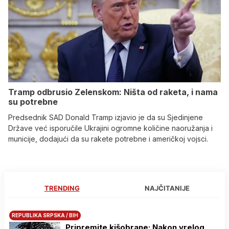
Tramp odbrusio Zelenskom: Ništa od raketa, i nama
su potrebne
Predsednik SAD Donald Tramp izjavio je da su Sjedinjene
Države već isporučile Ukrajini ogromne količine naoružanja i
municije, dodajući da su rakete potrebne i američkoj vojsci.
TRENDING
NAJČITANIJE
REPUBLIKA SRPSKA / BIH
Pripremite kišobrane: Nakon vrelog