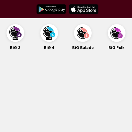
Skip
to
content
BiG 3
BiG 4
BiG Balade
BiG Folk