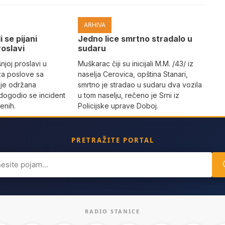
ARHIVA
i se pijani
Јedno lice smrtno stradalo u
roslavi
sudaru
joj proslavi u
Muškarac čiji su inicijali M.M. /43/ iz
za poslove sa
naselja Cerovica, opština Stanari,
 je održana
smrtno je stradao u sudaru dva vozila
dogodio se incident
u tom naselju, rečeno je Srni iz
enih.
Policijske uprave Doboj.
PRETRAŽITE PORTAL
ch
RADIO STANICE