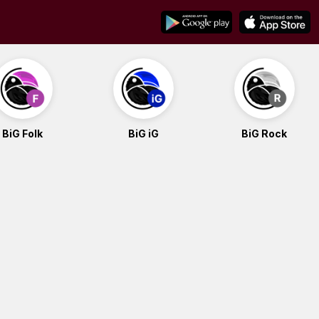
BiG Folk
BiG iG
BiG Rock