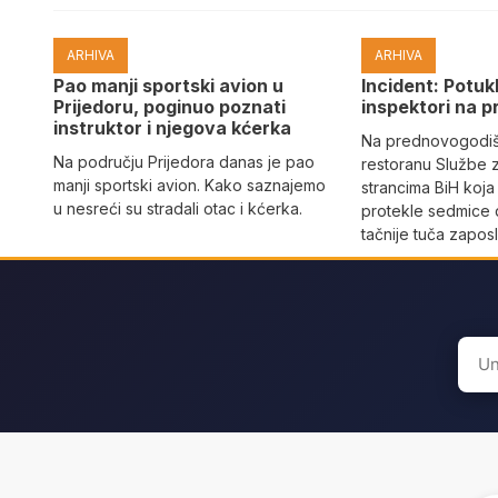
ARHIVA
ARHIVA
Pao manji sportski avion u
Incident: Potukl
Prijedoru, poginuo poznati
inspektori na p
instruktor i njegova kćerka
Na prednovogodišn
Na području Prijedora danas je pao
restoranu Službe 
manji sportski avion. Kako saznajemo
strancima BiH koja
u nesreći su stradali otac i kćerka.
protekle sedmice 
tačnije tuča zaposl
Sear
for: