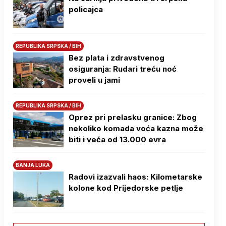
policajca
REPUBLIKA SRPSKA / BIH
Bez plata i zdravstvenog
osiguranja: Rudari treću noć
proveli u jami
REPUBLIKA SRPSKA / BIH
Oprez pri prelasku granice: Zbog
nekoliko komada voća kazna može
biti i veća od 13.000 evra
BANJA LUKA
Radovi izazvali haos: Kilometarske
kolone kod Prijedorske petlje