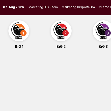
Skip
07. Aug 2026.
Marketing BIG Radio
Marketing BiGportal.ba
Mi smo 
to
content
BiG 1
BiG 2
BiG 3