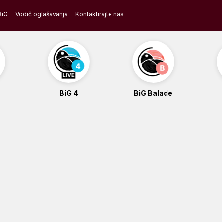
BiG
Vodič oglašavanja
Kontaktirajte nas
BiG 4
BiG Balade