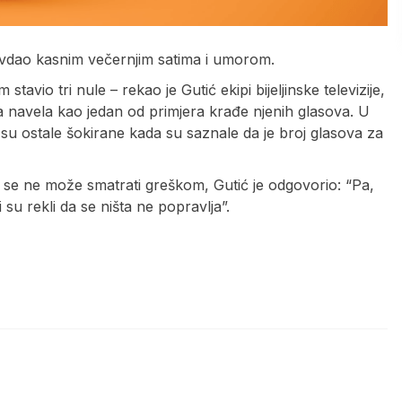
avdao kasnim večernjim satima i umorom.
avio tri nule – rekao je Gutić ekipi bijeljinske televizije,
va navela kao jedan od primjera krađe njenih glasova. U
su ostale šokirane kada su saznale da je broj glasova za
 da se ne može smatrati greškom, Gutić je odgovorio: “Pa,
 su rekli da se ništa ne popravlja”.