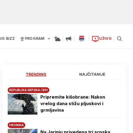
BIG BIZZ
PROGRAM
UŽIVO
TRENDING
NAJČITANIJE
REPUBLIKA SRPSKA / BIH
Pripremite kišobrane: Nakon
vrelog dana stižu pljuskovi i
grmljavina
HRONIKA
Na Јarinju privedena tri srpska