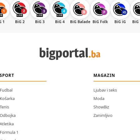
G 1
BiG 2
BiG 3
BiG 4
BiG Balade
BiG Folk
BiG iG
BiG
SPORT
MAGAZIN
Fudbal
Ljubav i seks
Košarka
Moda
Tenis
ShowBiz
Odbojka
Zanimljivo
Atletika
Formula 1