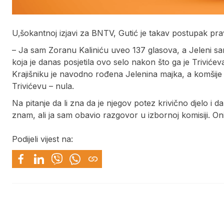
U‚šokantnoj izjavi za BNTV, Gutić je takav postupak pr
– Ja sam Zoranu Kaliniću uveo 137 glasova, a Jeleni sam st
koja je danas posjetila ovo selo nakon što ga je Triviće
Krajišniku je navodno rođena Jelenina majka, a komšije 
Trivićevu – nula.
Na pitanje da li zna da je njegov potez krivično djelo i
znam, ali ja sam obavio razgovor u izbornoj komisiji. Oni
Podijeli vijest na: