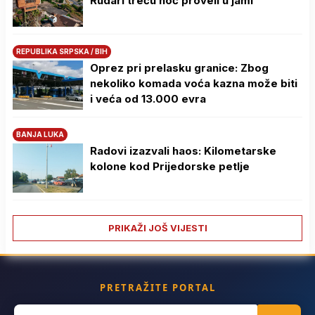
Rudari treću noć proveli u jami
REPUBLIKA SRPSKA / BIH
Oprez pri prelasku granice: Zbog
nekoliko komada voća kazna može biti
i veća od 13.000 evra
BANJA LUKA
Radovi izazvali haos: Kilometarske
kolone kod Prijedorske petlje
PRIKAŽI JOŠ VIJESTI
PRETRAŽITE PORTAL
Search