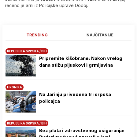
rečeno je Srni iz Policijske uprave Doboj.
TRENDING
NAJČITANIJE
REPUBLIKA SRPSKA / BIH
Pripremite kišobrane: Nakon vrelog
dana stižu pljuskovi i grmljavina
HRONIKA
Na Јarinju privedena tri srpska
policajca
REPUBLIKA SRPSKA / BIH
Bez plata i zdravstvenog osiguranja: