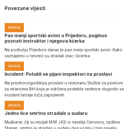
Povezane vijesti
ARHIVA
Pao manji sportski avion u Prijedoru, poginuo
poznati instruktor i njegova kćerka
Na području Prijedora danas je pao manji sportski avion. Kako
saznajemo u nesreći su stradali otac i kćerka.
ARHIVA
Incident: Potukli se pijani inspektori na proslavi
Na prednovogodišnjoj proslavi u restoranu Službe za poslove
sa strancima BiH koja je održana protekle sedmice dogodio se
incident tačnije tuča zaposlenih.
ARHIVA
Јedno lice smrtno stradalo u sudaru
Muškarac čiji su inicijali M.M. /43/ iz naselja Cerovica, opština
Stanari, smrtno je stradao u sudaru dva vozila u tom naselju,