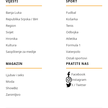
VIJESTI
SPORT
Banja Luka
Fudbal
Republika Srpska / BiH
Košarka
Region
Tenis
Svijet
Odbojka
Hronika
Atletika
Kultura
Formula 1
Saopštenje za medije
Vaterpolo
Ostali sportovi
MAGAZIN
PRATITE NAS
Facebook
Ljubav i seks
Instagram
Moda
X / Twitter
ShowBiz
Zanimljivo