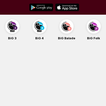
Skip
to
content
BiG 3
BiG 4
BiG Balade
BiG Folk