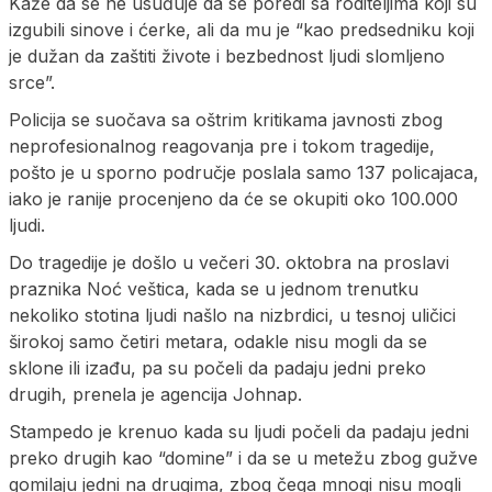
Kaže da se ne usuđuje da se poredi sa roditeljima koji su
izgubili sinove i ćerke, ali da mu je “kao predsedniku koji
je dužan da zaštiti živote i bezbednost ljudi slomljeno
srce”.
Policija se suočava sa oštrim kritikama javnosti zbog
neprofesionalnog reagovanja pre i tokom tragedije,
pošto je u sporno područje poslala samo 137 policajaca,
iako je ranije procenjeno da će se okupiti oko 100.000
ljudi.
Do tragedije je došlo u večeri 30. oktobra na proslavi
praznika Noć veštica, kada se u jednom trenutku
nekoliko stotina ljudi našlo na nizbrdici, u tesnoj uličici
širokoj samo četiri metara, odakle nisu mogli da se
sklone ili izađu, pa su počeli da padaju jedni preko
drugih, prenela je agencija Johnap.
Stampedo je krenuo kada su ljudi počeli da padaju jedni
preko drugih kao “domine” i da se u metežu zbog gužve
gomilaju jedni na drugima, zbog čega mnogi nisu mogli