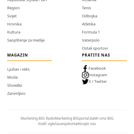
Region
Tenis
Svijet
Odbojka
Hronika
Atletika
Kultura
Formula 1
Saopštenje za medije
Vaterpolo
Ostali sportovi
MAGAZIN
PRATITE NAS
Facebook
Ljubav i seks
Instagram
Moda
X / Twitter
ShowBiz
Zanimljivo
Marketing BIG Radio
Marketing BIGportal.ba
Mi smo BIG
Vodič oglašavanja
Kontaktirajte nas