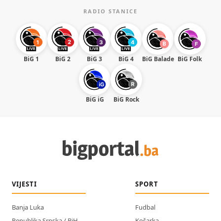
RADIO STANICE
BiG 1
BiG 2
BiG 3
BiG 4
BiG Balade
BiG Folk
BiG iG
BiG Rock
VIJESTI
SPORT
Banja Luka
Fudbal
Republika Srpska / BiH
Košarka