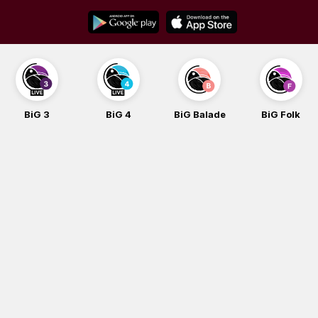
Skip
to
content
BiG 3
BiG 4
BiG Balade
BiG Folk