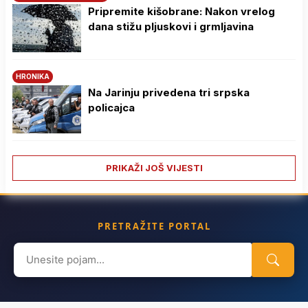
Pripremite kišobrane: Nakon vrelog
dana stižu pljuskovi i grmljavina
HRONIKA
Na Јarinju privedena tri srpska
policajca
PRIKAŽI JOŠ VIJESTI
PRETRAŽITE PORTAL
Search
for: