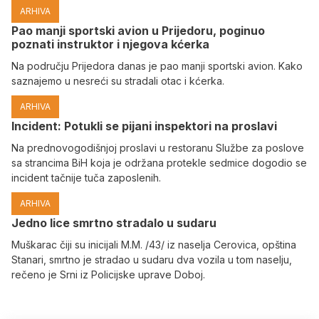
ARHIVA
Pao manji sportski avion u Prijedoru, poginuo
poznati instruktor i njegova kćerka
Na području Prijedora danas je pao manji sportski avion. Kako
saznajemo u nesreći su stradali otac i kćerka.
ARHIVA
Incident: Potukli se pijani inspektori na proslavi
Na prednovogodišnjoj proslavi u restoranu Službe za poslove
sa strancima BiH koja je održana protekle sedmice dogodio se
incident tačnije tuča zaposlenih.
ARHIVA
Јedno lice smrtno stradalo u sudaru
Muškarac čiji su inicijali M.M. /43/ iz naselja Cerovica, opština
Stanari, smrtno je stradao u sudaru dva vozila u tom naselju,
rečeno je Srni iz Policijske uprave Doboj.