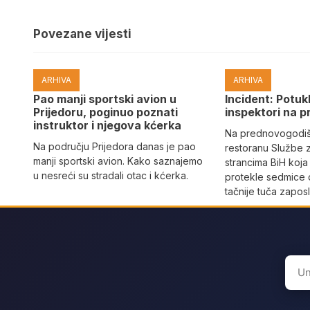
Povezane vijesti
ARHIVA
ARHIVA
Pao manji sportski avion u
Incident: Potukl
Prijedoru, poginuo poznati
inspektori na p
instruktor i njegova kćerka
Na prednovogodišn
Na području Prijedora danas je pao
restoranu Službe 
manji sportski avion. Kako saznajemo
strancima BiH koja
u nesreći su stradali otac i kćerka.
protekle sedmice 
tačnije tuča zaposl
Sear
for: