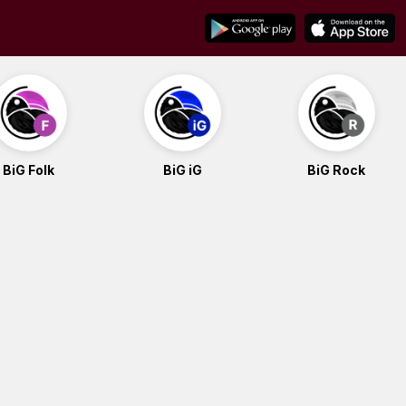
BiG Folk
BiG iG
BiG Rock