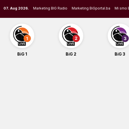
Skip
07. Aug 2026.
Marketing BIG Radio
Marketing BiGportal.ba
Mi smo 
to
content
BiG 1
BiG 2
BiG 3