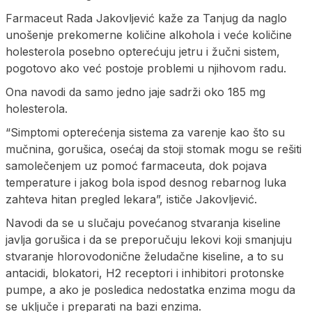
Farmaceut Rada Jakovljević kaže za Tanjug da naglo
unošenje prekomerne količine alkohola i veće količine
holesterola posebno opterećuju jetru i žučni sistem,
pogotovo ako već postoje problemi u njihovom radu.
Ona navodi da samo jedno jaje sadrži oko 185 mg
holesterola.
“Simptomi opterećenja sistema za varenje kao što su
mučnina, gorušica, osećaj da stoji stomak mogu se rešiti
samolečenjem uz pomoć farmaceuta, dok pojava
temperature i jakog bola ispod desnog rebarnog luka
zahteva hitan pregled lekara”, ističe Jakovljević.
Navodi da se u slučaju povećanog stvaranja kiseline
javlja gorušica i da se preporučuju lekovi koji smanjuju
stvaranje hlorovodonične želudačne kiseline, a to su
antacidi, blokatori, H2 receptori i inhibitori protonske
pumpe, a ako je posledica nedostatka enzima mogu da
se uključe i preparati na bazi enzima.