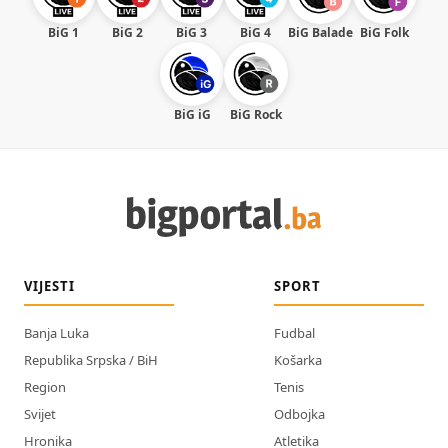
BiG 1
BiG 2
BiG 3
BiG 4
BiG Balade
BiG Folk
BiG iG
BiG Rock
VIJESTI
SPORT
Banja Luka
Fudbal
Republika Srpska / BiH
Košarka
Region
Tenis
Svijet
Odbojka
Hronika
Atletika