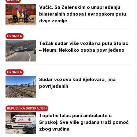
Vučić: Sa Zelenskim o unapređenju
bilateralnih odnosa i evropskom putu
dvije zemlje
HRONIKA
Težak sudar više vozila na putu Stolac
– Neum: Nekoliko osoba povrijeđeno
HRONIKA
Sudar vozova kod Bjelovara, ima
povrijeđenih
REPUBLIKA SRPSKA / BIH
Toplotni talas puni ambulante u
Srpskoj: Sve više građana traži pomoć
zbog vrućina