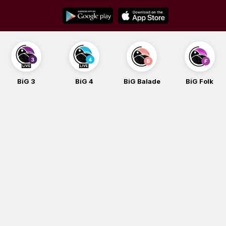
Skip
to
content
BiG 3
BiG 4
BiG Balade
BiG Folk