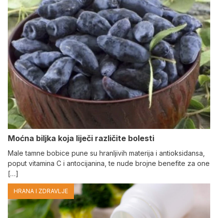
Moćna biljka koja liječi različite bolesti
Male tamne bobice pune su hranljivih materija i antioksidansa,
poput vitamina C i antocijanina, te nude brojne benefite za one
[…]
HRANA I ZDRAVLJE