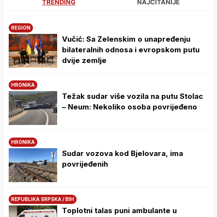
TRENDING
NAJČITANIJE
REGION
Vučić: Sa Zelenskim o unapređenju
bilateralnih odnosa i evropskom putu
dvije zemlje
HRONIKA
Težak sudar više vozila na putu Stolac
– Neum: Nekoliko osoba povrijeđeno
HRONIKA
Sudar vozova kod Bjelovara, ima
povrijeđenih
REPUBLIKA SRPSKA / BIH
Toplotni talas puni ambulante u