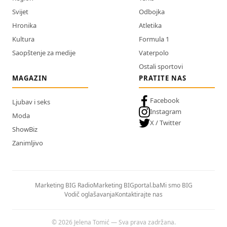
Svijet
Odbojka
Hronika
Atletika
Kultura
Formula 1
Saopštenje za medije
Vaterpolo
Ostali sportovi
MAGAZIN
PRATITE NAS
Facebook
Ljubav i seks
Instagram
Moda
X / Twitter
ShowBiz
Zanimljivo
Marketing BIG Radio
Marketing BIGportal.ba
Mi smo BIG
Vodič oglašavanja
Kontaktirajte nas
© 2026 Jelena Tomić — Sva prava zadržana.