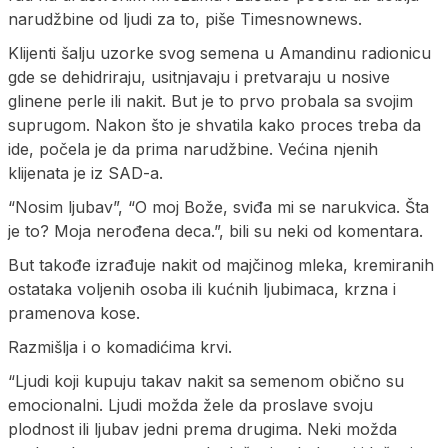
narudžbine od ljudi za to, piše Timesnownews.
Klijenti šalju uzorke svog semena u Amandinu radionicu
gde se dehidriraju, usitnjavaju i pretvaraju u nosive
glinene perle ili nakit. But je to prvo probala sa svojim
suprugom. Nakon što je shvatila kako proces treba da
ide, počela je da prima narudžbine. Većina njenih
klijenata je iz SAD-a.
“Nosim ljubav”, “O moj Bože, sviđa mi se narukvica. Šta
je to? Moja nerođena deca.”, bili su neki od komentara.
But takođe izrađuje nakit od majčinog mleka, kremiranih
ostataka voljenih osoba ili kućnih ljubimaca, krzna i
pramenova kose.
Razmišlja i o komadićima krvi.
“Ljudi koji kupuju takav nakit sa semenom obično su
emocionalni. Ljudi možda žele da proslave svoju
plodnost ili ljubav jedni prema drugima. Neki možda