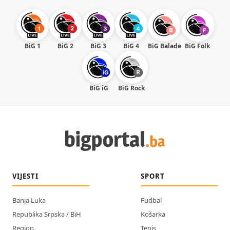
BiG 1
BiG 2
BiG 3
BiG 4
BiG Balade
BiG Folk
BiG iG
BiG Rock
VIJESTI
SPORT
Banja Luka
Fudbal
Republika Srpska / BiH
Košarka
Region
Tenis