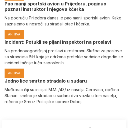
Pao manji sportski avion u Prijedoru, poginuo
poznati instruktor i njegova kćerka
Na području Prijedora danas je pao manji sportski avion. Kako
saznajemo u nesreći su stradali otac i kćerka.
ARHIVA
Incident: Potukli se pijani inspektori na proslavi
Na prednovogodišnjoj proslavi u restoranu Službe za poslove
sa strancima BiH koja je održana protekle sedmice dogodio se
incident tačnije tuča zaposlenih.
ARHIVA
Јedno lice smrtno stradalo u sudaru
Muškarac čiji su inicijali M.M. /43/ iz naselja Cerovica, opština
Stanari, smrtno je stradao u sudaru dva vozila u tom naselju,
rečeno je Srni iz Policijske uprave Doboj.