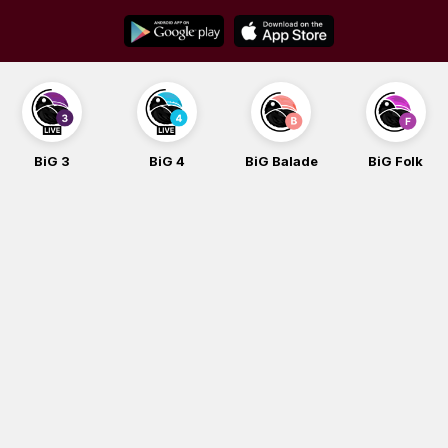
Skip
to
content
BiG 3
BiG 4
BiG Balade
BiG Folk