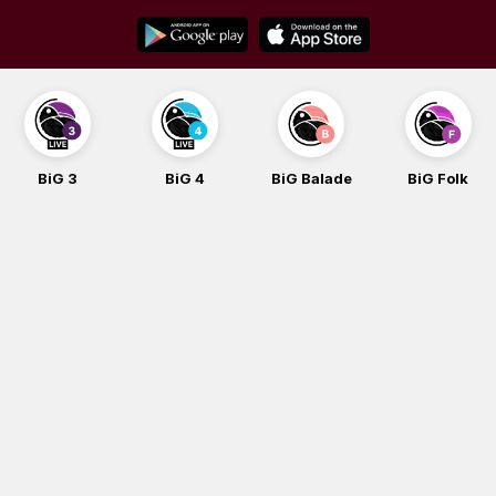
Skip
to
content
BiG 3
BiG 4
BiG Balade
BiG Folk