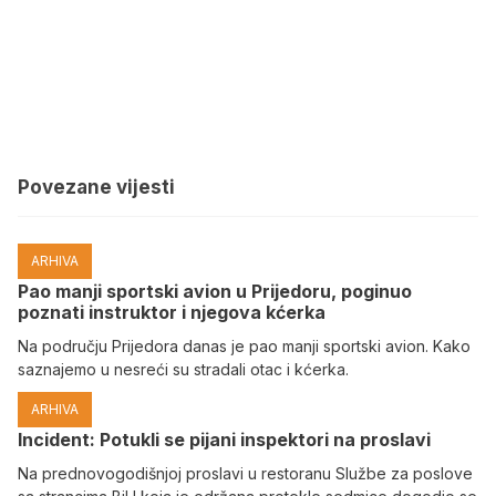
Povezane vijesti
ARHIVA
Pao manji sportski avion u Prijedoru, poginuo
poznati instruktor i njegova kćerka
Na području Prijedora danas je pao manji sportski avion. Kako
saznajemo u nesreći su stradali otac i kćerka.
ARHIVA
Incident: Potukli se pijani inspektori na proslavi
Na prednovogodišnjoj proslavi u restoranu Službe za poslove