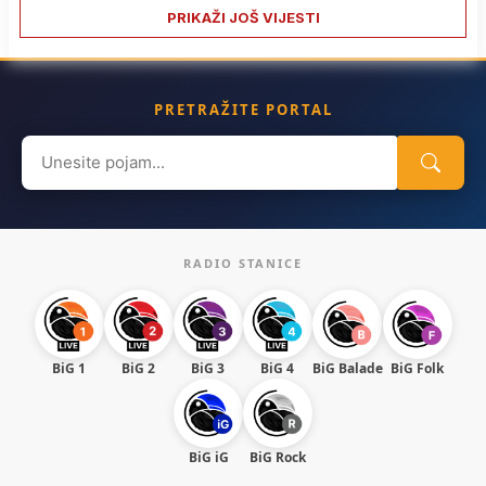
PRIKAŽI JOŠ VIJESTI
PRETRAŽITE PORTAL
Search
for:
RADIO STANICE
BiG 1
BiG 2
BiG 3
BiG 4
BiG Balade
BiG Folk
BiG iG
BiG Rock