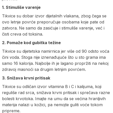
1. Stimuliše varenje
Tikvice su dobar izvor dijetalnih vlakana, zbog čega se
ovo letnje povrće preporučuje osobama koje pate od
zatvora. Ne samo da zasićuje i stimuliše varenje, već i
čisti creva od toksina.
2. Pomaže kod gubitka težine
Tikvice su dijetetska namirnica jer više od 90 odsto voća
čini voda. Stoga nije iznenađujuće što u sto grama ima
samo 16 kalorija. Najbolje ih je lagano propržiti na nekoj
zdravoj masnoći sa drugim letnjim povrćem.
3. Snižava krvni pritisak
Tikvice su odličan izvor vitamina B i C i kalijuma, koji
reguliše rad srca, snižava krvni pritisak i sprečava razne
bolesti krvotoka. Imajte na umu da se većina hranljivih
materija nalazi u kožici, pa nemojte guliti voće tokom
pripreme.