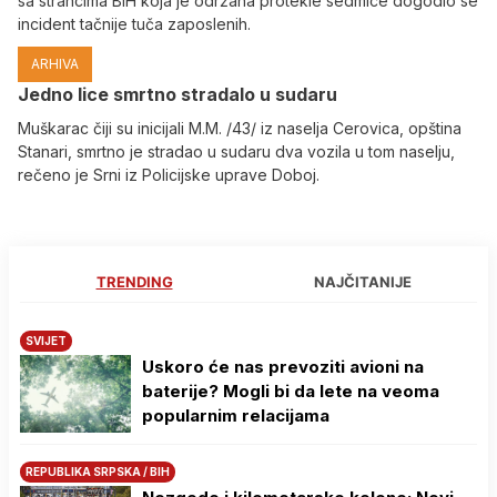
sa strancima BiH koja je održana protekle sedmice dogodio se
incident tačnije tuča zaposlenih.
ARHIVA
Јedno lice smrtno stradalo u sudaru
Muškarac čiji su inicijali M.M. /43/ iz naselja Cerovica, opština
Stanari, smrtno je stradao u sudaru dva vozila u tom naselju,
rečeno je Srni iz Policijske uprave Doboj.
TRENDING
NAJČITANIJE
SVIJET
Uskoro će nas prevoziti avioni na
baterije? Mogli bi da lete na veoma
popularnim relacijama
REPUBLIKA SRPSKA / BIH