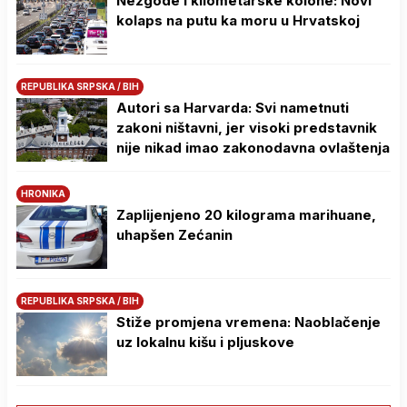
Nezgode i kilometarske kolone: Novi
kolaps na putu ka moru u Hrvatskoj
REPUBLIKA SRPSKA / BIH
Autori sa Harvarda: Svi nametnuti
zakoni ništavni, jer visoki predstavnik
nije nikad imao zakonodavna ovlaštenja
HRONIKA
Zaplijenjeno 20 kilograma marihuane,
uhapšen Zećanin
REPUBLIKA SRPSKA / BIH
Stiže promjena vremena: Naoblačenje
uz lokalnu kišu i pljuskove