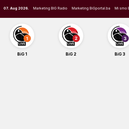
Skip
07. Aug 2026.
Marketing BIG Radio
Marketing BiGportal.ba
Mi smo 
to
content
BiG 1
BiG 2
BiG 3