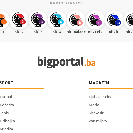
RADIO STANICE
G 1
BiG 2
BiG 3
BiG 4
BiG Balade
BiG Folk
BiG iG
BiG
SPORT
MAGAZIN
Fudbal
Ljubav i seks
Košarka
Moda
Tenis
ShowBiz
Odbojka
Zanimljivo
Atletika