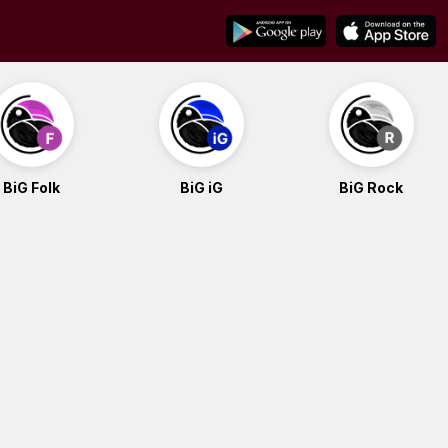
BiG Folk
BiG iG
BiG Rock