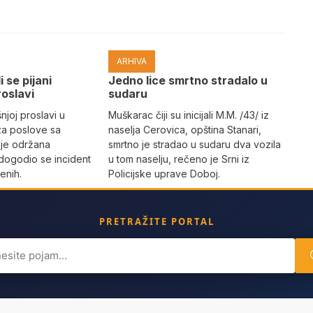
ARHIVA
i se pijani
Јedno lice smrtno stradalo u
roslavi
sudaru
joj proslavi u
Muškarac čiji su inicijali M.M. /43/ iz
za poslove sa
naselja Cerovica, opština Stanari,
 je održana
smrtno je stradao u sudaru dva vozila
dogodio se incident
u tom naselju, rečeno je Srni iz
enih.
Policijske uprave Doboj.
PRETRAŽITE PORTAL
ch