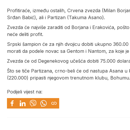
Profitiraće, između ostalih, Crvena zvezda (Milan Borja
Srđan Babić), ali i Partizan (Takuma Asano).
Zvezda će najviše zaraditi od Borjana i Erakovića, pošto
neće deliti profit.
Srpski šampion će za njih dvojicu dobiti ukupno 360.00 
morati da podele novac sa Gentom i Nantom, za koje j
Zvezda će od Degenekovog učešća dobiti 75.000 dolara
Što se tiče Partizana, crno-beli će od nastupa Asana u K
(220.000) pripasti njegovom trenutnom klubu, Bohumu
Podijeli vijest na: