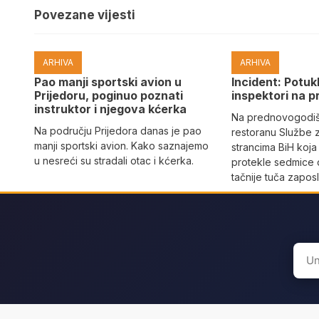
Povezane vijesti
ARHIVA
ARHIVA
Pao manji sportski avion u
Incident: Potukl
Prijedoru, poginuo poznati
inspektori na p
instruktor i njegova kćerka
Na prednovogodišn
Na području Prijedora danas je pao
restoranu Službe 
manji sportski avion. Kako saznajemo
strancima BiH koja
u nesreći su stradali otac i kćerka.
protekle sedmice 
tačnije tuča zaposl
Sear
for: