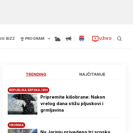
BIG BIZZ
PROGRAM
UŽIVO
TRENDING
NAJČITANIJE
REPUBLIKA SRPSKA / BIH
Pripremite kišobrane: Nakon
vrelog dana stižu pljuskovi i
grmljavina
HRONIKA
Na Јarinju privedena tri srpska