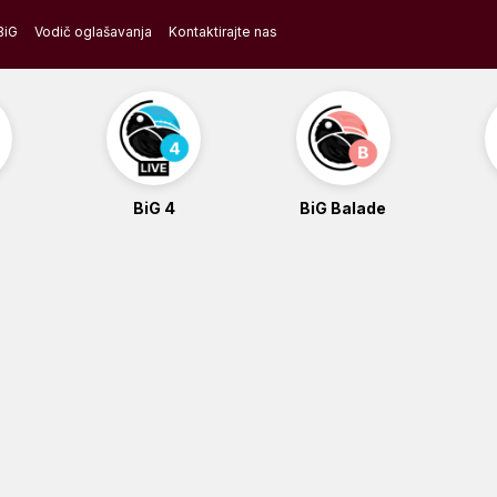
BiG
Vodič oglašavanja
Kontaktirajte nas
BiG 4
BiG Balade