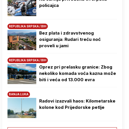
policajca
REPUBLIKA SRPSKA / BIH
Bez plata i zdravstvenog
osiguranja: Rudari treću noć
proveli u jami
REPUBLIKA SRPSKA / BIH
Oprez pri prelasku granice: Zbog
nekoliko komada voća kazna može
biti i veća od 13.000 evra
BANJA LUKA
Radovi izazvali haos: Kilometarske
kolone kod Prijedorske petlje