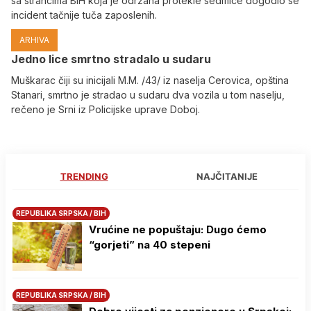
sa strancima BiH koja je održana protekle sedmice dogodio se
incident tačnije tuča zaposlenih.
ARHIVA
Јedno lice smrtno stradalo u sudaru
Muškarac čiji su inicijali M.M. /43/ iz naselja Cerovica, opština
Stanari, smrtno je stradao u sudaru dva vozila u tom naselju,
rečeno je Srni iz Policijske uprave Doboj.
TRENDING
NAJČITANIJE
REPUBLIKA SRPSKA / BIH
Vrućine ne popuštaju: Dugo ćemo
“gorjeti” na 40 stepeni
REPUBLIKA SRPSKA / BIH