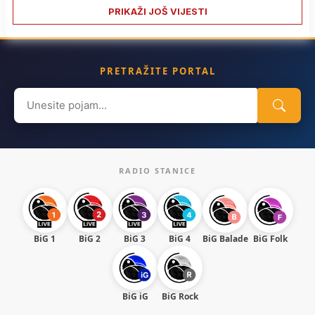
PRIKAŽI JOŠ VIJESTI
PRETRAŽITE PORTAL
Search
for:
RADIO STANICE
BiG 1
BiG 2
BiG 3
BiG 4
BiG Balade
BiG Folk
BiG iG
BiG Rock