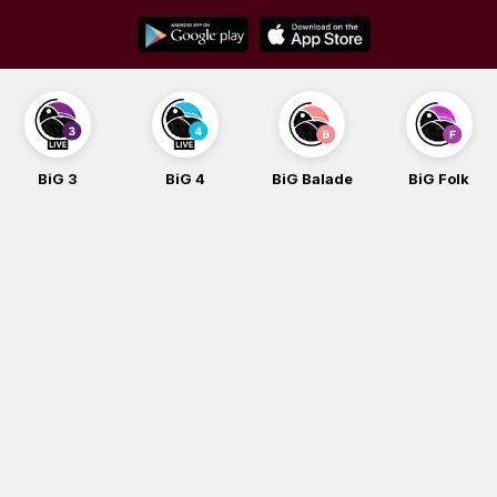
Skip
to
content
BiG 3
BiG 4
BiG Balade
BiG Folk