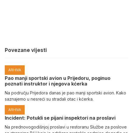
Povezane vijesti
ARHIVA
Pao manji sportski avion u Prijedoru, poginuo
poznati instruktor i njegova kćerka
Na području Prijedora danas je pao manji sportski avion. Kako
saznajemo u nesreći su stradali otac i kćerka.
ARHIVA
Incident: Potukli se pijani inspektori na proslavi
Na prednovogodišnjoj proslavi u restoranu Službe za poslove