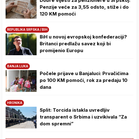
Dobre vijesti za penzionere u Srpskoj:
Penzije veće za 3,55 odsto, stiže i do
120 KM pomoći
REPUBLIKA SRPSKA / BIH
BiH u novoj evropskoj konfederaciji?
Britanci predlažu savez koji bi
promijenio Europu
BANJA LUKA
Počele prijave u Banjaluci: Prvačićima
po 100 KM pomoći, rok za predaju 10
dana
HRONIKA
Split: Torcida istakla uvredljiv
transparent o Srbima i uzvikivala “Za
dom spremni”