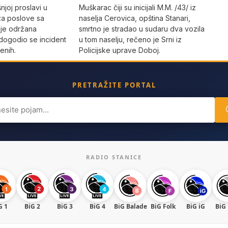
joj proslavi u
Muškarac čiji su inicijali M.M. /43/ iz
za poslove sa
naselja Cerovica, opština Stanari,
 je održana
smrtno je stradao u sudaru dva vozila
dogodio se incident
u tom naselju, rečeno je Srni iz
enih.
Policijske uprave Doboj.
PRETRAŽITE PORTAL
ch
RADIO STANICE
G 1
BiG 2
BiG 3
BiG 4
BiG Balade
BiG Folk
BiG iG
BiG