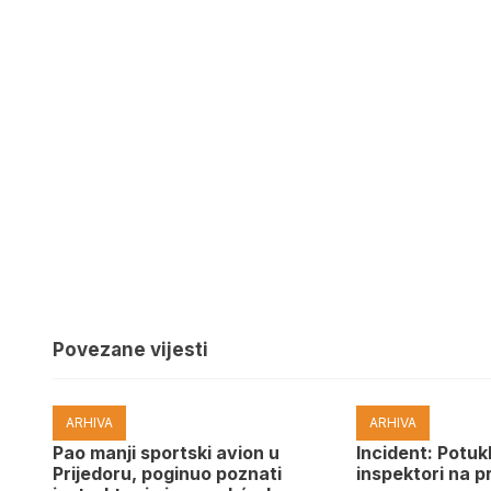
Povezane vijesti
ARHIVA
ARHIVA
Pao manji sportski avion u
Incident: Potukl
Prijedoru, poginuo poznati
inspektori na p