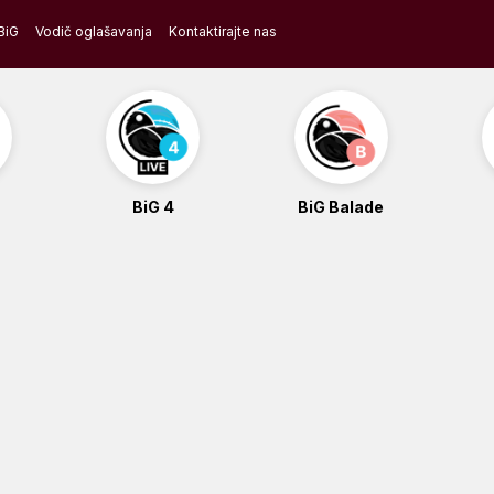
BiG
Vodič oglašavanja
Kontaktirajte nas
BiG 4
BiG Balade