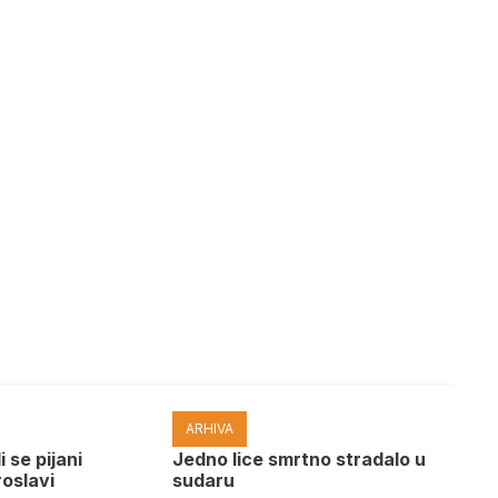
ARHIVA
i se pijani
Јedno lice smrtno stradalo u
roslavi
sudaru