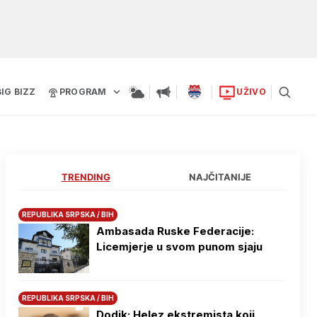
BIG BIZZ
PROGRAM
UŽIVO
TRENDING
NAJČITANIJE
REPUBLIKA SRPSKA / BIH
Ambasada Ruske Federacije:
Licemjerje u svom punom sjaju
REPUBLIKA SRPSKA / BIH
Dodik: Helez ekstremista koji