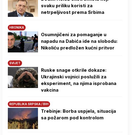
svaku priliku koristi za
netrpeljivost prema Srbima
HRONIKA
Osumnjičeni za pomaganje u
napadu na Dabića ide na slobodu:
Nikoliću predložen kućni pritvor
SVIJET
Ruske snage otkrile dokaze:
Ukrajinski vojnici poslužili za
eksperiment, na njima isprobana
vakcina
REPUBLIKA SRPSKA / BIH
Trebinje: Borba uspjela, situacija
sa požarom pod kontrolom