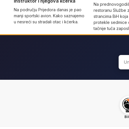
instruktor i njegova kćerka
Na prednovogodišn
Na području Prijedora danas je pao
restoranu Službe 
manji sportski avion. Kako saznajemo
strancima BiH koja
u nesreći su stradali otac i kćerka.
protekle sedmice 
tačnije tuča zaposl
Sear
for:
Bi