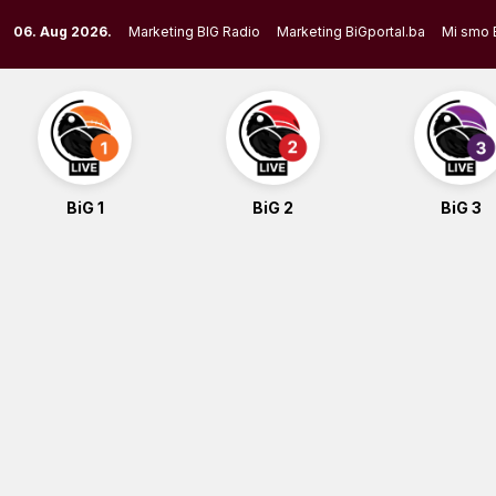
Skip
06. Aug 2026.
Marketing BIG Radio
Marketing BiGportal.ba
Mi smo 
to
content
BiG 1
BiG 2
BiG 3