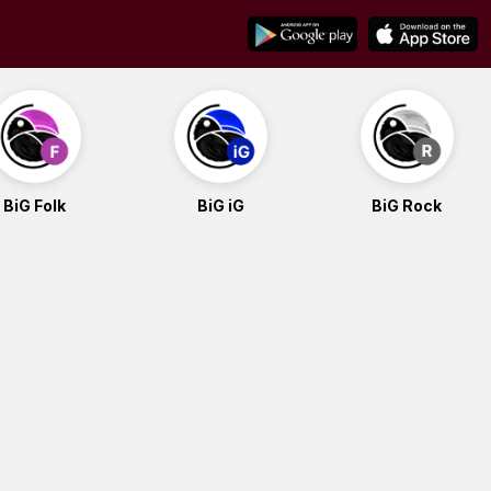
BiG Folk
BiG iG
BiG Rock