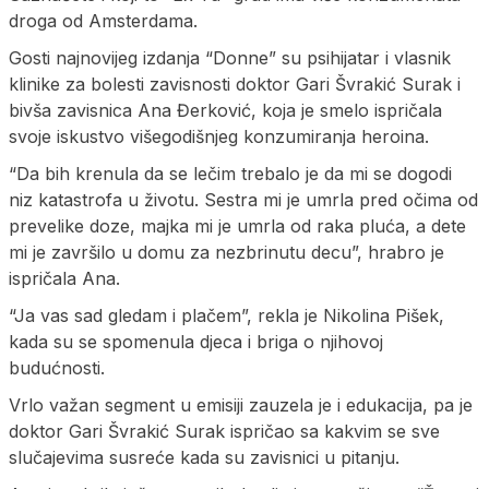
droga od Amsterdama.
Gosti najnovijeg izdanja “Donne” su psihijatar i vlasnik
klinike za bolesti zavisnosti doktor Gari Švrakić Surak i
bivša zavisnica Ana Đerković, koja je smelo ispričala
svoje iskustvo višegodišnjeg konzumiranja heroina.
“Da bih krenula da se lečim trebalo je da mi se dogodi
niz katastrofa u životu. Sestra mi je umrla pred očima od
prevelike doze, majka mi je umrla od raka pluća, a dete
mi je završilo u domu za nezbrinutu decu”, hrabro je
ispričala Ana.
“Ja vas sad gledam i plačem”, rekla je Nikolina Pišek,
kada su se spomenula djeca i briga o njihovoj
budućnosti.
Vrlo važan segment u emisiji zauzela je i edukacija, pa je
doktor Gari Švrakić Surak ispričao sa kakvim se sve
slučajevima susreće kada su zavisnici u pitanju.