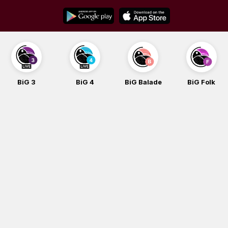
Skip
to
content
BiG 3
BiG 4
BiG Balade
BiG Folk