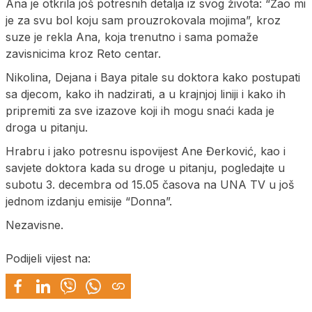
Ana je otkrila još potresnih detalja iz svog života: “Žao mi
je za svu bol koju sam prouzrokovala mojima”, kroz
suze je rekla Ana, koja trenutno i sama pomaže
zavisnicima kroz Reto centar.
Nikolina, Dejana i Baya pitale su doktora kako postupati
sa djecom, kako ih nadzirati, a u krajnjoj liniji i kako ih
pripremiti za sve izazove koji ih mogu snaći kada je
droga u pitanju.
Hrabru i jako potresnu ispovijest Ane Đerković, kao i
savjete doktora kada su droge u pitanju, pogledajte u
subotu 3. decembra od 15.05 časova na UNA TV u još
jednom izdanju emisije “Donna”.
Nezavisne.
Podijeli vijest na: