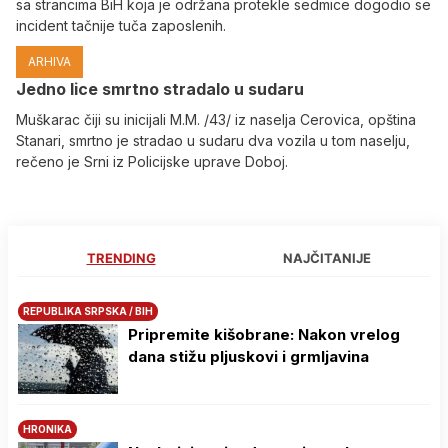
sa strancima BiH koja je održana protekle sedmice dogodio se
incident tačnije tuča zaposlenih.
ARHIVA
Јedno lice smrtno stradalo u sudaru
Muškarac čiji su inicijali M.M. /43/ iz naselja Cerovica, opština
Stanari, smrtno je stradao u sudaru dva vozila u tom naselju,
rečeno je Srni iz Policijske uprave Doboj.
TRENDING
NAJČITANIJE
REPUBLIKA SRPSKA / BIH
Pripremite kišobrane: Nakon vrelog
dana stižu pljuskovi i grmljavina
HRONIKA