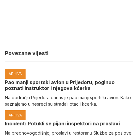
Povezane vijesti
ARHIVA
Pao manji sportski avion u Prijedoru, poginuo
poznati instruktor i njegova kćerka
Na području Prijedora danas je pao manji sportski avion. Kako
saznajemo u nesreći su stradali otac i kćerka.
ARHIVA
Incident: Potukli se pijani inspektori na proslavi
Na prednovogodišnjoj proslavi u restoranu Službe za poslove