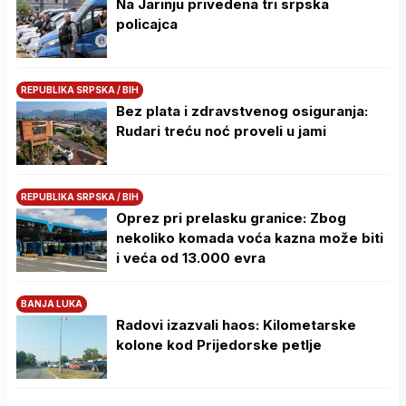
Na Јarinju privedena tri srpska
policajca
REPUBLIKA SRPSKA / BIH
Bez plata i zdravstvenog osiguranja:
Rudari treću noć proveli u jami
REPUBLIKA SRPSKA / BIH
Oprez pri prelasku granice: Zbog
nekoliko komada voća kazna može biti
i veća od 13.000 evra
BANJA LUKA
Radovi izazvali haos: Kilometarske
kolone kod Prijedorske petlje