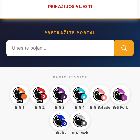
PRIKAŽI JOŠ VIJESTI
PRETRAŽITE PORTAL
Search
for:
RADIO STANICE
BiG 1
BiG 2
BiG 3
BiG 4
BiG Balade
BiG Folk
BiG iG
BiG Rock