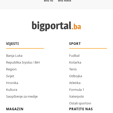
BiG iG
BiG Rock
VIJESTI
SPORT
Banja Luka
Fudbal
Republika Srpska / BiH
Košarka
Region
Tenis
Svijet
Odbojka
Hronika
Atletika
Kultura
Formula 1
Saopštenje za medije
Vaterpolo
Ostali sportovi
MAGAZIN
PRATITE NAS