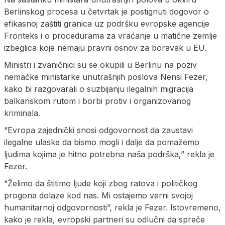
Berlinskog procesa u četvrtak je postignuti dogovor o
efikasnoj zaštiti granica uz podršku evropske agencije
Fronteks i o procedurama za vraćanje u matične zemlje
izbeglica koje nemaju pravni osnov za boravak u EU.
Ministri i zvaničnici su se okupili u Berlinu na poziv
nemačke ministarke unutrašnjih poslova Nensi Fezer,
kako bi razgovarali o suzbijanju ilegalnih migracija
balkanskom rutom i borbi protiv i organizovanog
kriminala.
“Evropa zajednički snosi odgovornost da zaustavi
ilegalne ulaske da bismo mogli i dalje da pomažemo
ljudima kojima je hitno potrebna naša podrška,” rekla je
Fezer.
“Želimo da štitimo ljude koji zbog ratova i političkog
progona dolaze kod nas. Mi ostajemo verni svojoj
humanitarnoj odgovornosti”, rekla je Fezer. Istovremeno,
kako je rekla, evropski partneri su odlučni da spreče