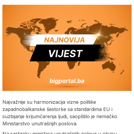
Najvažnije su harmonizacija vizne politike
zapadnobalkanske šestorke sa standardima EU i
suzbijanje krijumčarenja ljudi, saopštilo je nemačko
Ministarstvo unutrašnjih poslova.
Na sastanku ministara unutrašnjih polova u okviru