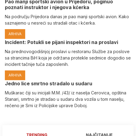
Pao manji sportski avion u Prijedoru, poginuo
poznati instruktor i njegova kćerka
Na području Prijedora danas je pao manji sportski avion. Kako
saznajemo u nesreći su stradali otac i kćerka.
ARHIVA
Incident: Potukli se pijani inspektori na proslavi
Na prednovogodišnjoj proslavi u restoranu Službe za poslove
sa strancima BiH koja je održana protekle sedmice dogodio se
incident tačnije tuča zaposlenih.
ARHIVA
Јedno lice smrtno stradalo u sudaru
Muškarac čiji su inicijali M.M. /43/ iz naselja Cerovica, opština
Stanari, smrtno je stradao u sudaru dva vozila u tom naselju,
rečeno je Srni iz Policijske uprave Doboj.
TRENDING
NAJČITANIJE