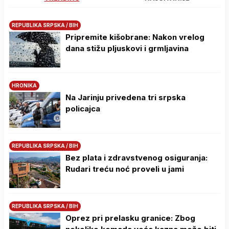
REPUBLIKA SRPSKA / BIH
Pripremite kišobrane: Nakon vrelog
dana stižu pljuskovi i grmljavina
HRONIKA
Na Јarinju privedena tri srpska
policajca
REPUBLIKA SRPSKA / BIH
Bez plata i zdravstvenog osiguranja:
Rudari treću noć proveli u jami
REPUBLIKA SRPSKA / BIH
Oprez pri prelasku granice: Zbog