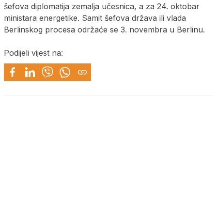
šefova diplomatija zemalja učesnica, a za 24. oktobar
ministara energetike. Samit šefova država ili vlada
Berlinskog procesa održaće se 3. novembra u Berlinu.
Podijeli vijest na: