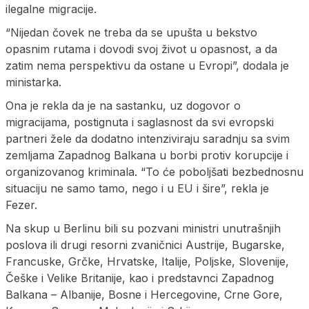
ilegalne migracije.
“Nijedan čovek ne treba da se upušta u bekstvo
opasnim rutama i dovodi svoj život u opasnost, a da
zatim nema perspektivu da ostane u Evropi”, dodala je
ministarka.
Ona je rekla da je na sastanku, uz dogovor o
migracijama, postignuta i saglasnost da svi evropski
partneri žele da dodatno intenziviraju saradnju sa svim
zemljama Zapadnog Balkana u borbi protiv korupcije i
organizovanog kriminala. “To će poboljšati bezbednosnu
situaciju ne samo tamo, nego i u EU i šire”, rekla je
Fezer.
Na skup u Berlinu bili su pozvani ministri unutrašnjih
poslova ili drugi resorni zvaničnici Austrije, Bugarske,
Francuske, Grčke, Hrvatske, Italije, Poljske, Slovenije,
Češke i Velike Britanije, kao i predstavnci Zapadnog
Balkana – Albanije, Bosne i Hercegovine, Crne Gore,