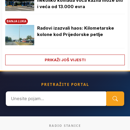
nekoliko komada voća kazna može biti
i veća od 13.000 evra
BANJA LUKA
Radovi izazvali haos: Kilometarske
kolone kod Prijedorske petlje
PRIKAŽI JOŠ VIJESTI
PRETRAŽITE PORTAL
Search
for:
RADIO STANICE