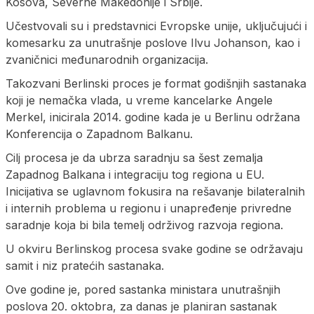
Kosova, Severne Makedonije i Srbije.
Učestvovali su i predstavnici Evropske unije, uključujući i
komesarku za unutrašnje poslove Ilvu Johanson, kao i
zvaničnici međunarodnih organizacija.
Takozvani Berlinski proces je format godišnjih sastanaka
koji je nemačka vlada, u vreme kancelarke Angele
Merkel, inicirala 2014. godine kada je u Berlinu održana
Konferencija o Zapadnom Balkanu.
Cilj procesa je da ubrza saradnju sa šest zemalja
Zapadnog Balkana i integraciju tog regiona u EU.
Inicijativa se uglavnom fokusira na rešavanje bilateralnih
i internih problema u regionu i unapređenje privredne
saradnje koja bi bila temelj održivog razvoja regiona.
U okviru Berlinskog procesa svake godine se održavaju
samit i niz pratećih sastanaka.
Ove godine je, pored sastanka ministara unutrašnjih
poslova 20. oktobra, za danas je planiran sastanak