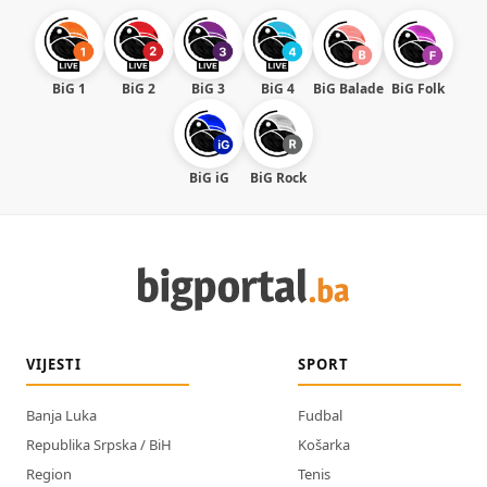
BiG 1
BiG 2
BiG 3
BiG 4
BiG Balade
BiG Folk
BiG iG
BiG Rock
VIJESTI
SPORT
Banja Luka
Fudbal
Republika Srpska / BiH
Košarka
Region
Tenis