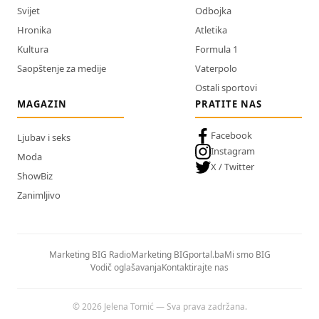
Svijet
Odbojka
Hronika
Atletika
Kultura
Formula 1
Saopštenje za medije
Vaterpolo
Ostali sportovi
MAGAZIN
PRATITE NAS
Facebook
Ljubav i seks
Instagram
Moda
X / Twitter
ShowBiz
Zanimljivo
Marketing BIG Radio
Marketing BIGportal.ba
Mi smo BIG
Vodič oglašavanja
Kontaktirajte nas
© 2026 Jelena Tomić — Sva prava zadržana.