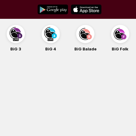
Skip
to
content
BiG 3
BiG 4
BiG Balade
BiG Folk