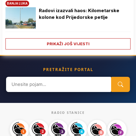
BANJA LUKA
Radovi izazvali haos: Kilometarske
kolone kod Prijedorske petlje
PRIKAŽI JOŠ VIJESTI
PRETRAŽITE PORTAL
Search
for:
RADIO STANICE