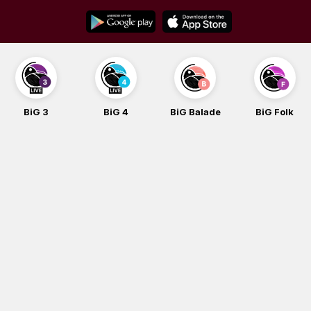
Skip
to
content
BiG 3
BiG 4
BiG Balade
BiG Folk