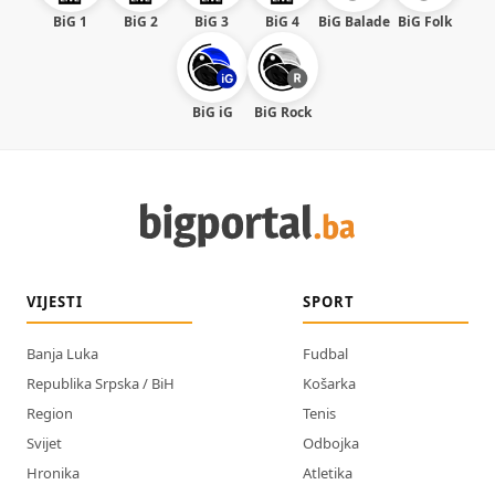
BiG 1
BiG 2
BiG 3
BiG 4
BiG Balade
BiG Folk
BiG iG
BiG Rock
VIJESTI
SPORT
Banja Luka
Fudbal
Republika Srpska / BiH
Košarka
Region
Tenis
Svijet
Odbojka
Hronika
Atletika