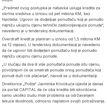
„Predmet ovog postupka je nabavka usluga kredita za
obrtna sredstva u iznosu od pet miliona KM, bez
hipoteke. Ugovor se dodjeljuje ponuđaču koji je ponudio
najnižu ukupnu cijenu tehnički zadovoljavajuće ponude“,
navedeno je u tenderskoj dokumentaciji.
Overdraft kredit je planiran u iznosu od 1,5 miliona KM
na 12 mjeseci. U tenderskoj dokumentaciji je navedeno
da će ugovor biti dodijeljen ponuđaču koji je ponudio
najnižu ukupnu cijenu ponude.
„U slučaju da dva ili više ponuđača ponude istu cijenu,
povoljnijom će se smatrati ponuda onog ponuđača koji
ponudi duži rok plaćanja“, navodi se u dokumentaciji.
Direktorica „Pošta“ Jasminka Krivokuća izjavila je danas
za portal CAPITAL da će oba kredita biti iskorišćena
samo ukoliko budu imali problema sa održavanjem
tekuće likvidnosti, odnosno naplatom svojih potraživanja.