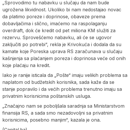
„Sprovodimo tu nabavku u slučaju da nam bude
ugrožena likvidnost. Ukoliko bi nam nedostajao novac
da platimo poreze i doprinose, obaveze prema
dobavljačima i slično, imaćemo na raspolaganju
overdraft, dok će kredit od pet miliona KM služiti za
rezervu. Sprovešćemo nabavku, ali će se ugovor
zaključiti po potrebi“, rekla je Krivokuća i dodala da su
kamate koje Poreska uprava RS zaračunava u slučaju
kašnjenja sa plaćanjem poreza i doprinosa veće od onih
koje plaćaju na kredit.
Iako je ranije isticala da „Pošte“ imaju velikih problema sa
naplatom od budžetskih korisnika, sada kaže da se
stanje popravilo i da većih problema trenutno imaju sa
privatnim korisnicima poštanskih usluga.
„Značajno nam se poboljšala saradnja sa Ministarstvom
finansija RS, a sada smo nezadovoljni sa privatnim
korisnicima, posebno manjim“, kazala je ona.
(Capital.ba)