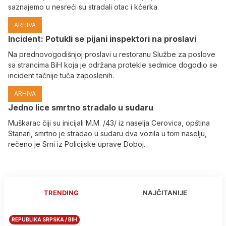
saznajemo u nesreći su stradali otac i kćerka.
ARHIVA
Incident: Potukli se pijani inspektori na proslavi
Na prednovogodišnjoj proslavi u restoranu Službe za poslove
sa strancima BiH koja je održana protekle sedmice dogodio se
incident tačnije tuča zaposlenih.
ARHIVA
Јedno lice smrtno stradalo u sudaru
Muškarac čiji su inicijali M.M. /43/ iz naselja Cerovica, opština
Stanari, smrtno je stradao u sudaru dva vozila u tom naselju,
rečeno je Srni iz Policijske uprave Doboj.
TRENDING
NAJČITANIJE
REPUBLIKA SRPSKA / BIH