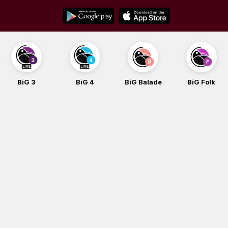
Skip
to
content
BiG 3
BiG 4
BiG Balade
BiG Folk