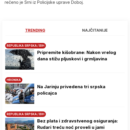
rečeno je Srni iz Policijske uprave Doboj.
TRENDING
NAJČITANIJE
REPUBLIKA SRPSKA / BIH
Pripremite kišobrane: Nakon vrelog
dana stižu pljuskovi i grmljavina
HRONIKA
Na Јarinju privedena tri srpska
policajca
REPUBLIKA SRPSKA / BIH
Bez plata i zdravstvenog osiguranja:
Rudari treću noć proveli u jami