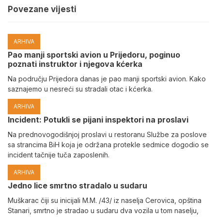
Povezane vijesti
ARHIVA
Pao manji sportski avion u Prijedoru, poginuo
poznati instruktor i njegova kćerka
Na području Prijedora danas je pao manji sportski avion. Kako
saznajemo u nesreći su stradali otac i kćerka.
ARHIVA
Incident: Potukli se pijani inspektori na proslavi
Na prednovogodišnjoj proslavi u restoranu Službe za poslove
sa strancima BiH koja je održana protekle sedmice dogodio se
incident tačnije tuča zaposlenih.
ARHIVA
Јedno lice smrtno stradalo u sudaru
Muškarac čiji su inicijali M.M. /43/ iz naselja Cerovica, opština
Stanari, smrtno je stradao u sudaru dva vozila u tom naselju,