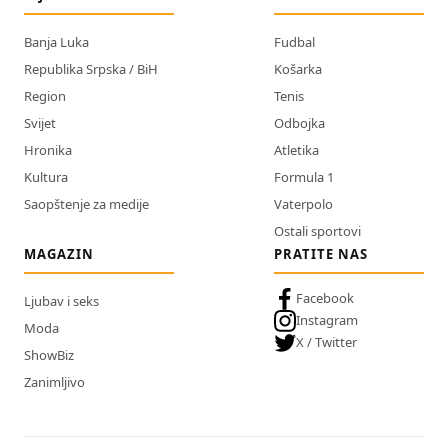
Banja Luka
Fudbal
Republika Srpska / BiH
Košarka
Region
Tenis
Svijet
Odbojka
Hronika
Atletika
Kultura
Formula 1
Saopštenje za medije
Vaterpolo
Ostali sportovi
MAGAZIN
PRATITE NAS
Facebook
Ljubav i seks
Instagram
Moda
X / Twitter
ShowBiz
Zanimljivo