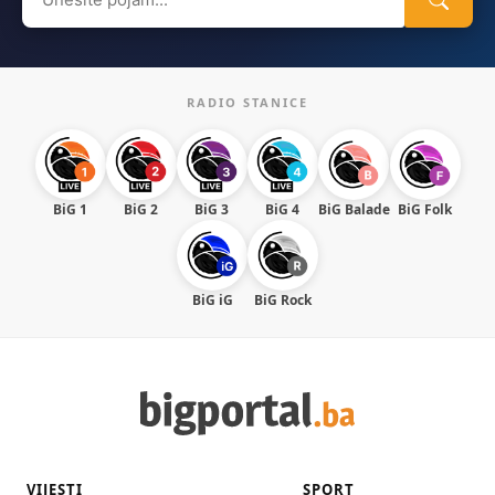
for:
RADIO STANICE
BiG 1
BiG 2
BiG 3
BiG 4
BiG Balade
BiG Folk
BiG iG
BiG Rock
VIJESTI
SPORT