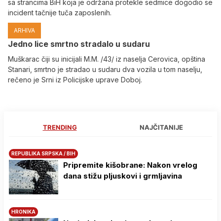
sa strancima BiH koja je održana protekle sedmice dogodio se
incident tačnije tuča zaposlenih.
ARHIVA
Јedno lice smrtno stradalo u sudaru
Muškarac čiji su inicijali M.M. /43/ iz naselja Cerovica, opština
Stanari, smrtno je stradao u sudaru dva vozila u tom naselju,
rečeno je Srni iz Policijske uprave Doboj.
TRENDING
NAJČITANIJE
REPUBLIKA SRPSKA / BIH
Pripremite kišobrane: Nakon vrelog
dana stižu pljuskovi i grmljavina
HRONIKA