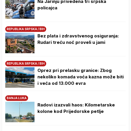
Na Јarinju privedena tri srpska
policajca
REPUBLIKA SRPSKA / BIH
Bez plata i zdravstvenog osiguranja:
Rudari treću noć proveli u jami
REPUBLIKA SRPSKA / BIH
Oprez pri prelasku granice: Zbog
nekoliko komada voća kazna može biti
i veća od 13.000 evra
BANJA LUKA
Radovi izazvali haos: Kilometarske
kolone kod Prijedorske petlje