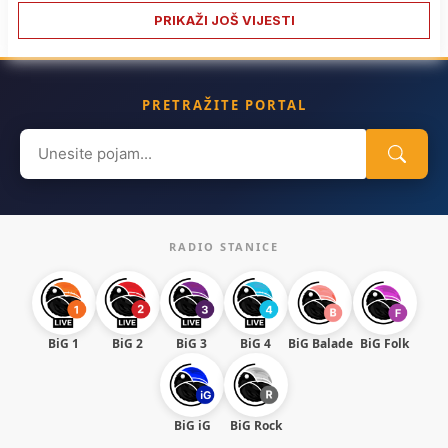
PRIKAŽI JOŠ VIJESTI
PRETRAŽITE PORTAL
Search
for:
RADIO STANICE
BiG 1
BiG 2
BiG 3
BiG 4
BiG Balade
BiG Folk
BiG iG
BiG Rock