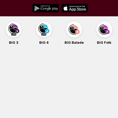
Skip
to
content
BiG 3
BiG 4
BiG Balade
BiG Folk