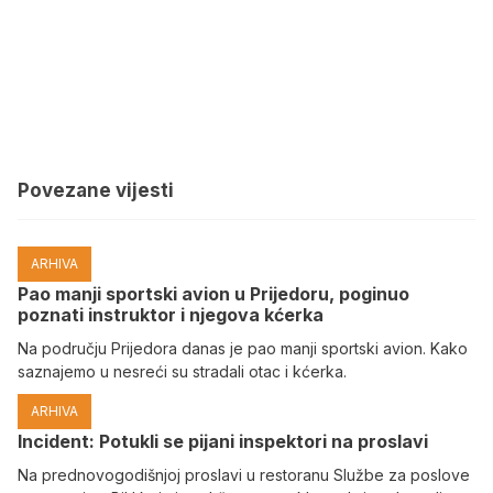
Povezane vijesti
ARHIVA
Pao manji sportski avion u Prijedoru, poginuo
poznati instruktor i njegova kćerka
Na području Prijedora danas je pao manji sportski avion. Kako
saznajemo u nesreći su stradali otac i kćerka.
ARHIVA
Incident: Potukli se pijani inspektori na proslavi
Na prednovogodišnjoj proslavi u restoranu Službe za poslove