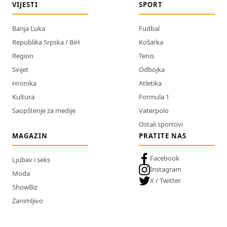
VIJESTI
SPORT
Banja Luka
Fudbal
Republika Srpska / BiH
Košarka
Region
Tenis
Svijet
Odbojka
Hronika
Atletika
Kultura
Formula 1
Saopštenje za medije
Vaterpolo
Ostali sportovi
MAGAZIN
PRATITE NAS
Facebook
Ljubav i seks
Instagram
Moda
X / Twitter
ShowBiz
Zanimljivo