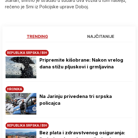
Stanari, smrtno je stradao u sudaru dva vozila u tom naselju,
rečeno je Srni iz Policijske uprave Doboj.
TRENDING
NAJČITANIJE
REPUBLIKA SRPSKA / BIH
Pripremite kišobrane: Nakon vrelog
dana stižu pljuskovi i grmljavina
HRONIKA
Na Јarinju privedena tri srpska
policajca
REPUBLIKA SRPSKA / BIH
Bez plata i zdravstvenog osiguranja: