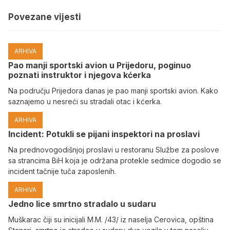
Povezane vijesti
ARHIVA
Pao manji sportski avion u Prijedoru, poginuo
poznati instruktor i njegova kćerka
Na području Prijedora danas je pao manji sportski avion. Kako
saznajemo u nesreći su stradali otac i kćerka.
ARHIVA
Incident: Potukli se pijani inspektori na proslavi
Na prednovogodišnjoj proslavi u restoranu Službe za poslove
sa strancima BiH koja je održana protekle sedmice dogodio se
incident tačnije tuča zaposlenih.
ARHIVA
Јedno lice smrtno stradalo u sudaru
Muškarac čiji su inicijali M.M. /43/ iz naselja Cerovica, opština