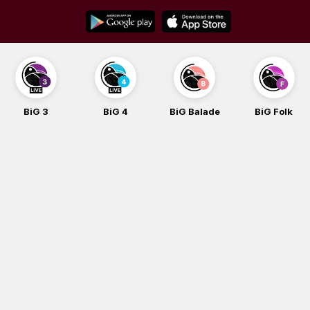
Skip
to
content
BiG 3
BiG 4
BiG Balade
BiG Folk