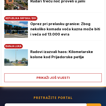
Rudari treću noć proveli u jami
REPUBLIKA SRPSKA / BIH
Oprez pri prelasku granice: Zbog
nekoliko komada voća kazna može biti
i veća od 13.000 evra
BANJA LUKA
Radovi izazvali haos: Kilometarske
kolone kod Prijedorske petlje
PRIKAŽI JOŠ VIJESTI
PRETRAŽITE PORTAL
Search