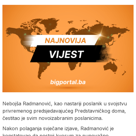
Nebojša Radmanović, kao nastariji poslanik u svojstvu
privremenog predsjedavajućeg Predstavničkog doma,
čestitao je svim novoizabranim poslanicima.
Nakon polaganja svječane izjave, Radmanović je
konstatovao da postoji kvorum za punovažno