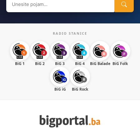
for:
RADIO STANICE
BiG 1
BiG 2
BiG 3
BiG 4
BiG Balade
BiG Folk
BiG iG
BiG Rock