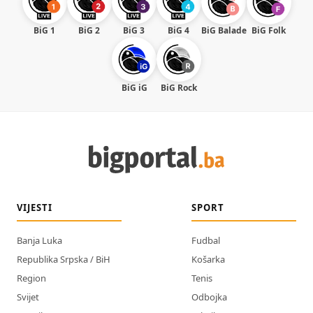
BiG 1
BiG 2
BiG 3
BiG 4
BiG Balade
BiG Folk
BiG iG
BiG Rock
VIJESTI
SPORT
Banja Luka
Fudbal
Republika Srpska / BiH
Košarka
Region
Tenis
Svijet
Odbojka