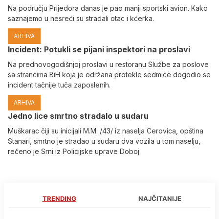
Na području Prijedora danas je pao manji sportski avion. Kako
saznajemo u nesreći su stradali otac i kćerka.
ARHIVA
Incident: Potukli se pijani inspektori na proslavi
Na prednovogodišnjoj proslavi u restoranu Službe za poslove
sa strancima BiH koja je održana protekle sedmice dogodio se
incident tačnije tuča zaposlenih.
ARHIVA
Јedno lice smrtno stradalo u sudaru
Muškarac čiji su inicijali M.M. /43/ iz naselja Cerovica, opština
Stanari, smrtno je stradao u sudaru dva vozila u tom naselju,
rečeno je Srni iz Policijske uprave Doboj.
TRENDING
NAJČITANIJE