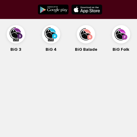
Skip
to
content
BiG 3
BiG 4
BiG Balade
BiG Folk