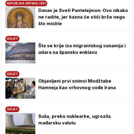
REPUBLIKA SRPSKA / BIH
Danas je Sveti Pantelejmon: Ovo nikako
ne radite, jer kazna će stići brže nego
što mislite
SVIJET
Šta se krije iza migrantskog cunamija i
udara na špansku enklavu
SVIJET
Objavljeni prvi snimci Modžtabe
Hamneja kao vrhovnog vođe Irana
SVIJET
Suša, preko nuklearke, ugrozila
mađarsku valutu