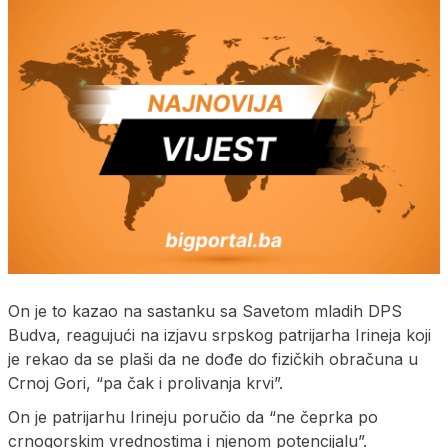
On je to kazao na sastanku sa Savetom mladih DPS
Budva, reagujući na izjavu srpskog patrijarha Irineja koji
je rekao da se plaši da ne dođe do fizičkih obračuna u
Crnoj Gori, “pa čak i prolivanja krvi”.
On je patrijarhu Irineju poručio da “ne čeprka po
crnogorskim vrednostima i njenom potencijalu”.