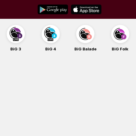
Skip
to
content
BiG 3
BiG 4
BiG Balade
BiG Folk