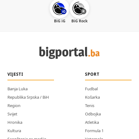
BiG iG
BiG Rock
VIJESTI
SPORT
Banja Luka
Fudbal
Republika Srpska / BiH
Košarka
Region
Tenis
Svijet
Odbojka
Hronika
Atletika
Kultura
Formula 1
Saopštenje za medije
Vaterpolo