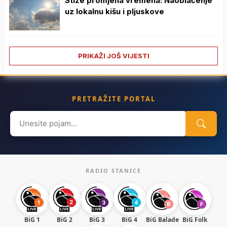
Stiže promjena vremena: Naoblačenje
uz lokalnu kišu i pljuskove
PRIKAŽI JOŠ VIJESTI
PRETRAŽITE PORTAL
Search
for:
RADIO STANICE
BiG 1
BiG 2
BiG 3
BiG 4
BiG Balade
BiG Folk