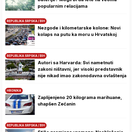
popularnim relacijama
REPUBLIKA SRPSKA / BIH
Nezgode i kilometarske kolone: Novi
kolaps na putu ka moru u Hrvatskoj
REPUBLIKA SRPSKA / BIH
Autori sa Harvarda: Svi nametnuti
zakoni ništavni, jer visoki predstavnik
nije nikad imao zakonodavna ovlaštenja
HRONIKA
Zaplijenjeno 20 kilograma marihuane,
uhapšen Zećanin
REPUBLIKA SRPSKA / BIH