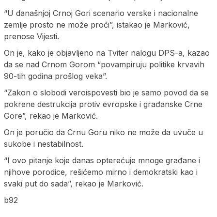
“U današnjoj Crnoj Gori scenario verske i nacionalne
zemlje prosto ne može proći”, istakao je Marković,
prenose Vijesti.
On je, kako je objavljeno na Tviter nalogu DPS-a, kazao
da se nad Crnom Gorom “povampiruju politike krvavih
90-tih godina prošlog veka”.
“Zakon o slobodi veroispovesti bio je samo povod da se
pokrene destrukcija protiv evropske i građanske Crne
Gore”, rekao je Marković.
On je poručio da Crnu Goru niko ne može da uvuče u
sukobe i nestabilnost.
“I ovo pitanje koje danas opterećuje mnoge građane i
njihove porodice, rešićemo mirno i demokratski kao i
svaki put do sada”, rekao je Marković.
b92