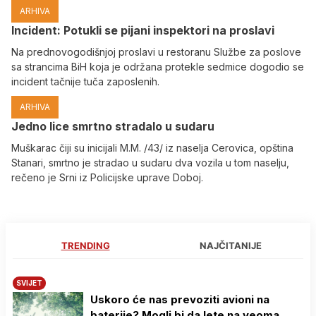
ARHIVA
Incident: Potukli se pijani inspektori na proslavi
Na prednovogodišnjoj proslavi u restoranu Službe za poslove
sa strancima BiH koja je održana protekle sedmice dogodio se
incident tačnije tuča zaposlenih.
ARHIVA
Јedno lice smrtno stradalo u sudaru
Muškarac čiji su inicijali M.M. /43/ iz naselja Cerovica, opština
Stanari, smrtno je stradao u sudaru dva vozila u tom naselju,
rečeno je Srni iz Policijske uprave Doboj.
TRENDING
NAJČITANIJE
SVIJET
Uskoro će nas prevoziti avioni na
baterije? Mogli bi da lete na veoma