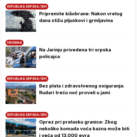
REPUBLIKA SRPSKA / BIH
Pripremite kišobrane: Nakon vrelog
dana stižu pljuskovi i grmljavina
HRONIKA
Na Јarinju privedena tri srpska
policajca
REPUBLIKA SRPSKA / BIH
Bez plata i zdravstvenog osiguranja:
Rudari treću noć proveli u jami
REPUBLIKA SRPSKA / BIH
Oprez pri prelasku granice: Zbog
nekoliko komada voća kazna može biti
i veća od 13.000 evra