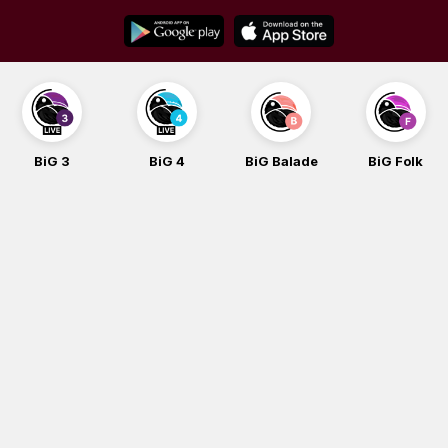
Skip
to
content
BiG 3
BiG 4
BiG Balade
BiG Folk