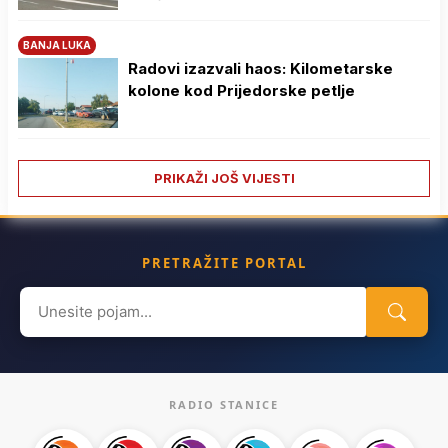
BANJA LUKA
Radovi izazvali haos: Kilometarske
kolone kod Prijedorske petlje
PRIKAŽI JOŠ VIJESTI
PRETRAŽITE PORTAL
Search
for:
RADIO STANICE