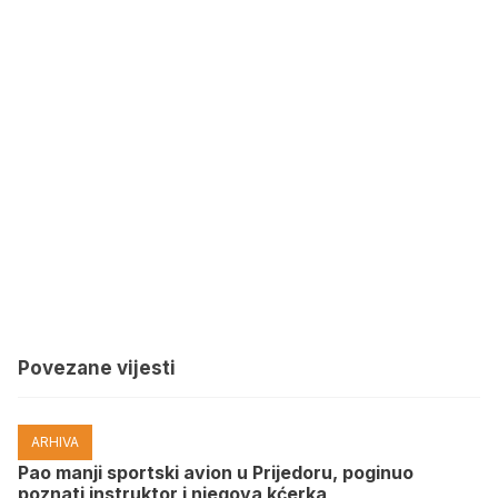
Povezane vijesti
ARHIVA
Pao manji sportski avion u Prijedoru, poginuo
poznati instruktor i njegova kćerka