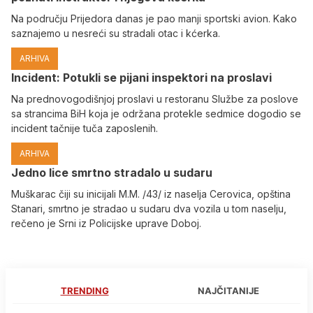
Na području Prijedora danas je pao manji sportski avion. Kako
saznajemo u nesreći su stradali otac i kćerka.
ARHIVA
Incident: Potukli se pijani inspektori na proslavi
Na prednovogodišnjoj proslavi u restoranu Službe za poslove
sa strancima BiH koja je održana protekle sedmice dogodio se
incident tačnije tuča zaposlenih.
ARHIVA
Јedno lice smrtno stradalo u sudaru
Muškarac čiji su inicijali M.M. /43/ iz naselja Cerovica, opština
Stanari, smrtno je stradao u sudaru dva vozila u tom naselju,
rečeno je Srni iz Policijske uprave Doboj.
TRENDING
NAJČITANIJE