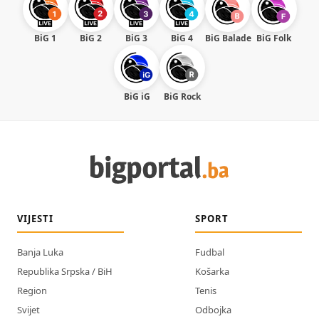
BiG 1
BiG 2
BiG 3
BiG 4
BiG Balade
BiG Folk
BiG iG
BiG Rock
VIJESTI
SPORT
Banja Luka
Fudbal
Republika Srpska / BiH
Košarka
Region
Tenis
Svijet
Odbojka