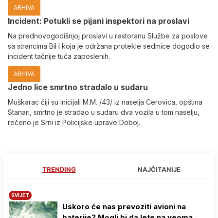
ARHIVA
Incident: Potukli se pijani inspektori na proslavi
Na prednovogodišnjoj proslavi u restoranu Službe za poslove
sa strancima BiH koja je održana protekle sedmice dogodio se
incident tačnije tuča zaposlenih.
ARHIVA
Јedno lice smrtno stradalo u sudaru
Muškarac čiji su inicijali M.M. /43/ iz naselja Cerovica, opština
Stanari, smrtno je stradao u sudaru dva vozila u tom naselju,
rečeno je Srni iz Policijske uprave Doboj.
TRENDING
NAJČITANIJE
SVIJET
Uskoro će nas prevoziti avioni na
baterije? Mogli bi da lete na veoma