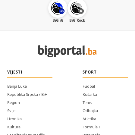
BiG iG
BiG Rock
VIJESTI
SPORT
Banja Luka
Fudbal
Republika Srpska / BiH
Košarka
Region
Tenis
Svijet
Odbojka
Hronika
Atletika
Kultura
Formula 1
Saopštenje za medije
Vaterpolo