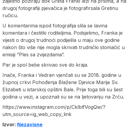
zajedno poziraju dok Greta Franki leži na prsima, a na
drugoj fotografiji pjevačica je fotografirsala Gretinu
ručicu.
U komentarima ispod fotografija slila se lavina
komentara i čestitki roditeljima. Podsjetimo, Franka je
vijesti o drugoj trudnoći podijelila u maju ove godine
nakon što više nije mogla skrivati trudnički stomačić u
emisiji ”Ples sa zvijezdama”.
Par je spol bebe skrivao sve do kraja.
Inače, Franka i Vedran vjenčali su se 2018. godine u
župnoj crkvi Pohođenja Blažene Djevice Marije Sv.
Elizabeti u istarskoj opštini Bale. Prije toga bili su šest
godina u vezi, a upoznali su se na ljetovanju na Zrću.
https://www.instagram.com/p/CklblfVogQw/?
utm_source=ig_web_copy_link
Izvor:
Nezavisne