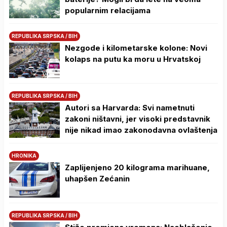
popularnim relacijama
REPUBLIKA SRPSKA / BIH
Nezgode i kilometarske kolone: Novi
kolaps na putu ka moru u Hrvatskoj
REPUBLIKA SRPSKA / BIH
Autori sa Harvarda: Svi nametnuti
zakoni ništavni, jer visoki predstavnik
nije nikad imao zakonodavna ovlaštenja
HRONIKA
Zaplijenjeno 20 kilograma marihuane,
uhapšen Zećanin
REPUBLIKA SRPSKA / BIH