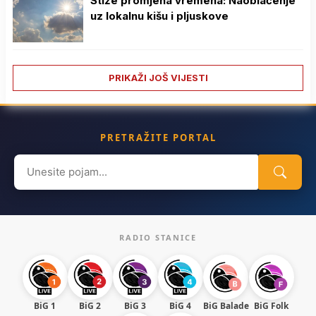
Stiže promjena vremena: Naoblačenje
uz lokalnu kišu i pljuskove
PRIKAŽI JOŠ VIJESTI
PRETRAŽITE PORTAL
Search
for:
RADIO STANICE
BiG 1
BiG 2
BiG 3
BiG 4
BiG Balade
BiG Folk