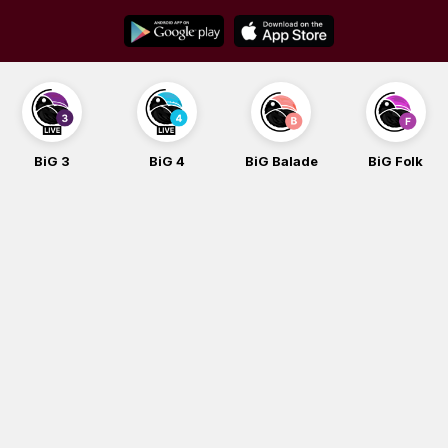
Skip
to
content
BiG 3
BiG 4
BiG Balade
BiG Folk