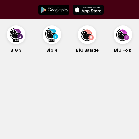
Skip
to
content
BiG 4
BiG Balade
BiG Folk
BiG iG