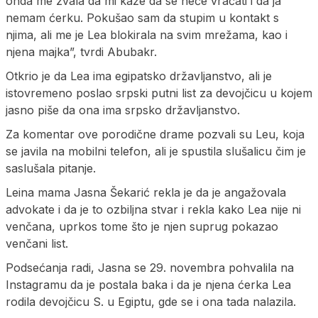
onda me zvala da mi kaže da se neće vraćati i da ja
nemam ćerku. Pokušao sam da stupim u kontakt s
njima, ali me je Lea blokirala na svim mrežama, kao i
njena majka”, tvrdi Abubakr.
Otkrio je da Lea ima egipatsko državljanstvo, ali je
istovremeno poslao srpski putni list za devojčicu u kojem
jasno piše da ona ima srpsko državljanstvo.
Za komentar ove porodične drame pozvali su Leu, koja
se javila na mobilni telefon, ali je spustila slušalicu čim je
saslušala pitanje.
Leina mama Jasna Šekarić rekla je da je angažovala
advokate i da je to ozbiljna stvar i rekla kako Lea nije ni
venčana, uprkos tome što je njen suprug pokazao
venčani list.
Podsećanja radi, Jasna se 29. novembra pohvalila na
Instagramu da je postala baka i da je njena ćerka Lea
rodila devojčicu S. u Egiptu, gde se i ona tada nalazila.