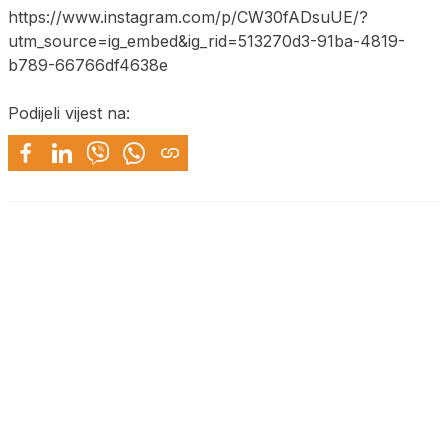
https://www.instagram.com/p/CW30fADsuUE/?
utm_source=ig_embed&ig_rid=513270d3-91ba-4819-
b789-66766df4638e
Podijeli vijest na: