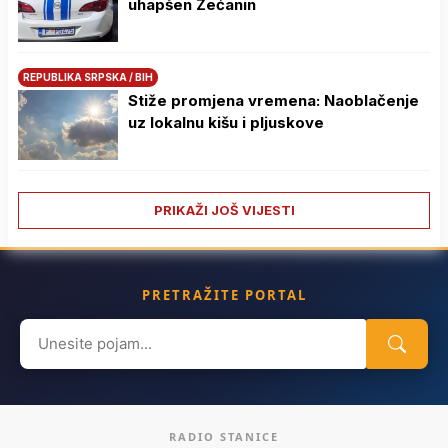
uhapšen Zećanin
REPUBLIKA SRPSKA / BIH
Stiže promjena vremena: Naoblačenje
uz lokalnu kišu i pljuskove
PRIKAŽI JOŠ VIJESTI
PRETRAŽITE PORTAL
Search
for:
RADIO STANICE