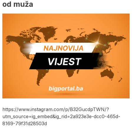
od muža
https://www.instagram.com/p/B32GucdpTWN/?
utm_source=ig_embed&ig_rid=2a923e3e-dcc0-465d-
8169-79f31d28503d