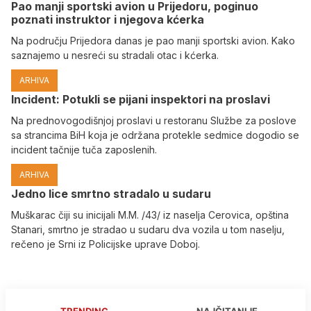
Pao manji sportski avion u Prijedoru, poginuo
poznati instruktor i njegova kćerka
Na području Prijedora danas je pao manji sportski avion. Kako
saznajemo u nesreći su stradali otac i kćerka.
ARHIVA
Incident: Potukli se pijani inspektori na proslavi
Na prednovogodišnjoj proslavi u restoranu Službe za poslove
sa strancima BiH koja je održana protekle sedmice dogodio se
incident tačnije tuča zaposlenih.
ARHIVA
Јedno lice smrtno stradalo u sudaru
Muškarac čiji su inicijali M.M. /43/ iz naselja Cerovica, opština
Stanari, smrtno je stradao u sudaru dva vozila u tom naselju,
rečeno je Srni iz Policijske uprave Doboj.
TRENDING
NAJČITANIJE