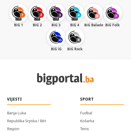
BiG 1
BiG 2
BiG 3
BiG 4
BiG Balade
BiG Folk
BiG iG
BiG Rock
VIJESTI
SPORT
Banja Luka
Fudbal
Republika Srpska / BiH
Košarka
Region
Tenis