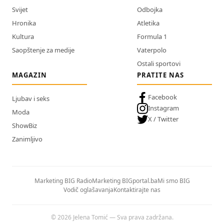
Svijet
Odbojka
Hronika
Atletika
Kultura
Formula 1
Saopštenje za medije
Vaterpolo
Ostali sportovi
MAGAZIN
PRATITE NAS
Facebook
Ljubav i seks
Instagram
Moda
X / Twitter
ShowBiz
Zanimljivo
Marketing BIG Radio
Marketing BIGportal.ba
Mi smo BIG
Vodič oglašavanja
Kontaktirajte nas
© 2026 Jelena Tomić — Sva prava zadržana.