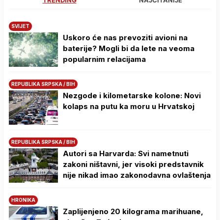
SVIJET
Uskoro će nas prevoziti avioni na
baterije? Mogli bi da lete na veoma
popularnim relacijama
REPUBLIKA SRPSKA / BIH
Nezgode i kilometarske kolone: Novi
kolaps na putu ka moru u Hrvatskoj
REPUBLIKA SRPSKA / BIH
Autori sa Harvarda: Svi nametnuti
zakoni ništavni, jer visoki predstavnik
nije nikad imao zakonodavna ovlaštenja
HRONIKA
Zaplijenjeno 20 kilograma marihuane,