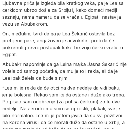
Ljubavna priča je izgleda bila kratkog veka, pa je Lea sa
ćerkicom ubrzo došla za Srbiju i, kako domaći mediji
saznaju, nema nameru da se vraća u Egipat i nastavlja
vezu sa Abubakrom.
On, međutim, tvrdi da ga je Lea Šekarić ostavila bez
prebijene pare, angažovao je advokata i preti da će
pokrenuti pravni postupak kako bi svoju ćerku vratio u
Egipat.
Abubakr napominje da ga Leina majka Jasna Šekarić nije
volela od samog početka, da mu je to i rekla, ali da je
Lea ipak želela da bude s njim.
“Lea mi je rekla da će otići na dve nedelje da vidi baku,
jer je bolesna. Rekao sam joj da ostane i duže ako treba.
Potpisao sam odobrenje (za put sa ćerkom) za te dve
nedelje. Na aerodromu smo se oprostili, plakali, sve je
bilo normalno. Lea mi je potom javila da su svi pozitivni
na korona virus i da će morati duže da ostane u Srbiji, a