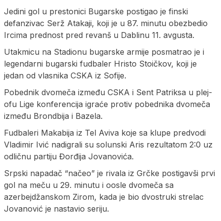
Jedini gol u prestonici Bugarske postigao je finski
defanzivac Serž Atakaji, koji je u 87. minutu obezbedio
Ircima prednost pred revanš u Dablinu 11. avgusta.
Utakmicu na Stadionu bugarske armije posmatrao je i
legendarni bugarski fudbaler Hristo Stoičkov, koji je
jedan od vlasnika CSKA iz Sofije.
Pobednik dvomeča između CSKA i Sent Patriksa u plej-
ofu Lige konferencija igraće protiv pobednika dvomeča
između Brondbija i Bazela.
Fudbaleri Makabija iz Tel Aviva koje sa klupe predvodi
Vladimir Ivić nadigrali su solunski Aris rezultatom 2:0 uz
odličnu partiju Đorđija Jovanovića.
Srpski napadač “načeo” je rivala iz Grčke postigavši prvi
gol na meču u 29. minutu i oosle dvomeča sa
azerbejdžanskom Zirom, kada je bio dvostruki strelac
Jovanović je nastavio seriju.