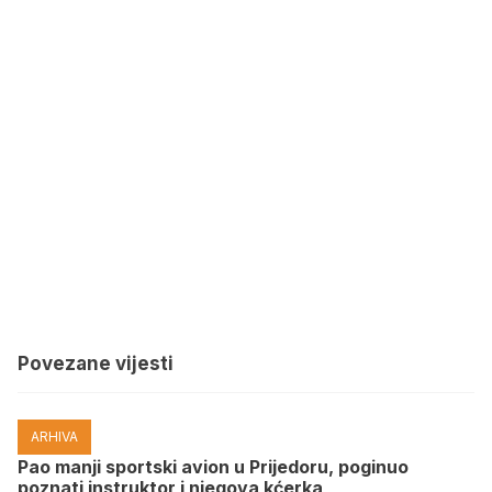
Povezane vijesti
ARHIVA
Pao manji sportski avion u Prijedoru, poginuo
poznati instruktor i njegova kćerka