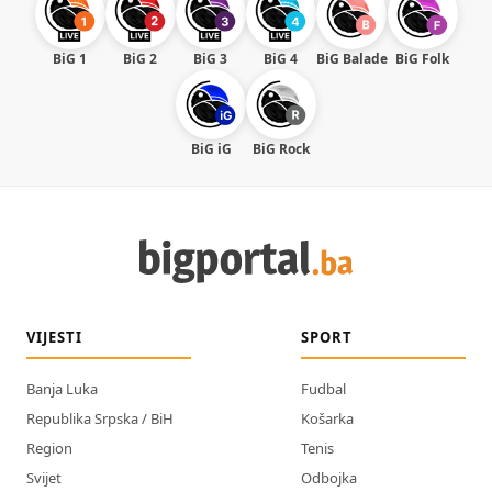
BiG 1
BiG 2
BiG 3
BiG 4
BiG Balade
BiG Folk
BiG iG
BiG Rock
VIJESTI
SPORT
Banja Luka
Fudbal
Republika Srpska / BiH
Košarka
Region
Tenis
Svijet
Odbojka