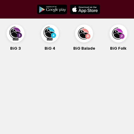
Skip
to
content
BiG 3
BiG 4
BiG Balade
BiG Folk