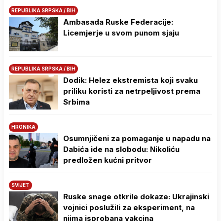
REPUBLIKA SRPSKA / BIH
Ambasada Ruske Federacije:
Licemjerje u svom punom sjaju
REPUBLIKA SRPSKA / BIH
Dodik: Helez ekstremista koji svaku
priliku koristi za netrpeljivost prema
Srbima
HRONIKA
Osumnjičeni za pomaganje u napadu na
Dabića ide na slobodu: Nikoliću
predložen kućni pritvor
SVIJET
Ruske snage otkrile dokaze: Ukrajinski
vojnici poslužili za eksperiment, na
njima isprobana vakcina