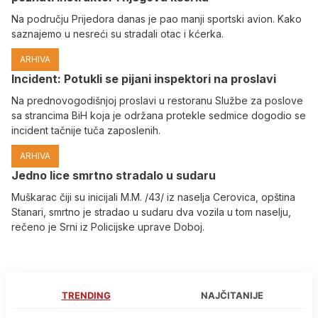
Na području Prijedora danas je pao manji sportski avion. Kako
saznajemo u nesreći su stradali otac i kćerka.
ARHIVA
Incident: Potukli se pijani inspektori na proslavi
Na prednovogodišnjoj proslavi u restoranu Službe za poslove
sa strancima BiH koja je održana protekle sedmice dogodio se
incident tačnije tuča zaposlenih.
ARHIVA
Јedno lice smrtno stradalo u sudaru
Muškarac čiji su inicijali M.M. /43/ iz naselja Cerovica, opština
Stanari, smrtno je stradao u sudaru dva vozila u tom naselju,
rečeno je Srni iz Policijske uprave Doboj.
TRENDING
NAJČITANIJE