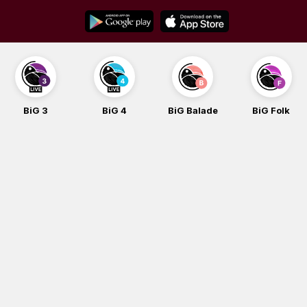
Skip
to
content
BiG 3
BiG 4
BiG Balade
BiG Folk