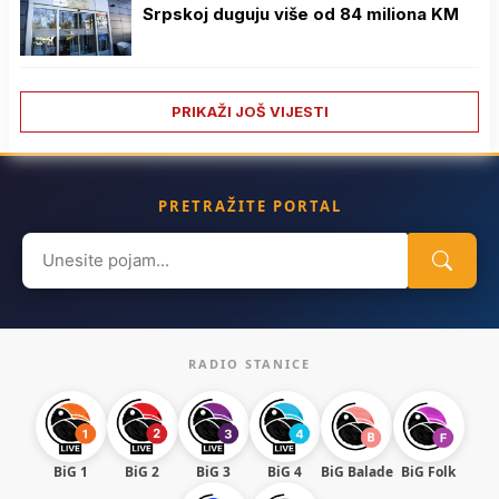
Srpskoj duguju više od 84 miliona KM
PRIKAŽI JOŠ VIJESTI
PRETRAŽITE PORTAL
Search
for:
RADIO STANICE
BiG 1
BiG 2
BiG 3
BiG 4
BiG Balade
BiG Folk