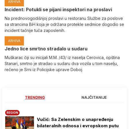
ARHIVA
Incident: Potukli se pijani inspektori na proslavi
Na prednovogodišnjoj proslavi u restoranu Službe za poslove
sa strancima BiH koja je održana protekle sedmice dogodio se
incident tačnije tuča zaposlenih.
ARHIVA
Јedno lice smrtno stradalo u sudaru
Muškarac čiji su inicijali M.M. /43/ iz naselja Cerovica, opština
Stanari, smrtno je stradao u sudaru dva vozila u tom naselju,
rečeno je Srni iz Policijske uprave Doboj.
TRENDING
NAJČITANIJE
REGION
Vučić: Sa Zelenskim o unapređenju
bilateralnih odnosa i evropskom putu