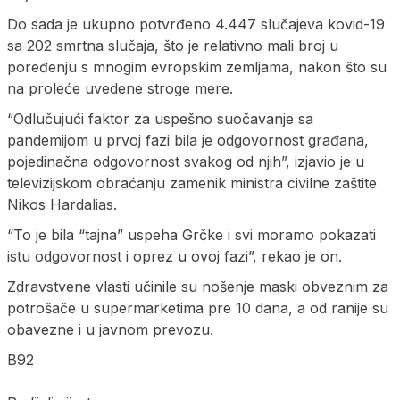
Do sada je ukupno potvrđeno 4.447 slučajeva kovid-19
sa 202 smrtna slučaja, što je relativno mali broj u
poređenju s mnogim evropskim zemljama, nakon što su
na proleće uvedene stroge mere.
“Odlučujući faktor za uspešno suočavanje sa
pandemijom u prvoj fazi bila je odgovornost građana,
pojedinačna odgovornost svakog od njih”, izjavio je u
televizijskom obraćanju zamenik ministra civilne zaštite
Nikos Hardalias.
“To je bila “tajna” uspeha Grčke i svi moramo pokazati
istu odgovornost i oprez u ovoj fazi”, rekao je on.
Zdravstvene vlasti učinile su nošenje maski obveznim za
potrošače u supermarketima pre 10 dana, a od ranije su
obavezne i u javnom prevozu.
B92