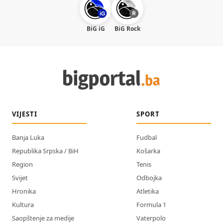
BiG iG
BiG Rock
VIJESTI
SPORT
Banja Luka
Fudbal
Republika Srpska / BiH
Košarka
Region
Tenis
Svijet
Odbojka
Hronika
Atletika
Kultura
Formula 1
Saopštenje za medije
Vaterpolo